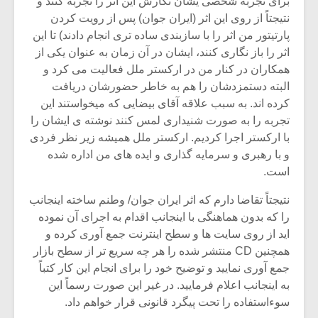
برای تجربه شخصی یشان نگارش این اثر را تجربه کنند و
نتیجتاً از روی این اثر (ایران جوان) پس از رویت کردن
پارتیتور من اثر را با سازبندی ساده تری انجام دادند) تا این
اثر را باز نگاری کنند، ایشان در آن زمان به عنوان یکی از
همکاران در کنار من در ارکستر ملل فعالیت می کرد و
البته دستمزدشان را هم به خاطر حضورشان دریافت
کرده اند. به سبب علاقه آقای بیضایی که میخواستند این
تجربه را به صورت شنیداری لمس کنند نوشته ی ایشان را
با ارکستر اجرا کردیم. ارکستر ملل همیشه زیر نظر فردی
و با رهبری و سرمایه گذاری و ایده های من اداره شده
است.
نتیجتاً تقاضا دارم که اثر ایران جوان/ وطنم ساخته اینجانب
را که بدون هماهنگی با اینجانب اقدام به اجرای آن نموده
اید از روی سایت ها و سطح اینترنت جمع آوری کرده و
همچنین CD منتشر شده را هر چه سریع تر از سطح بازار
جمع آوری نمایید و توضیح خود را برای انجام این کار کتباً
به اینجانب اعلام فرمایید. در غیر این صورت رسماً این
سوءاستفاده را تحت پیگرد قانونی قرار خواهم داد.