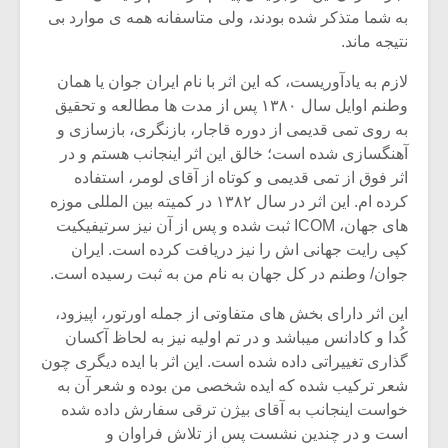
شیش و نیم»
موسیقی فی
به شما متذکر شده بودند، ولی متاسفانه همه ی موارد بی
برگزار می 
نتیجه ماند.
اگر نمی توانی
سکانسی به 
لازم به یادآوریست، که این اثر با نام ایران جوان یا همان
مشهورترین باشی،
موسیقی فیلم 
بدنام ترین باش
وطنم اوایل سال ۱۳۸۰ پس از مدت ها مطالعه و تحقیق
به روی تمی قدیمی از دوره قاجار، بازنگری، بازسازی و
آهنگسازی شده است؛ خالق این اثر اینجانب هستم و در
اثر فوق از تمی قدیمی و کوتاه از آقای لومر، استفاده
کرده ام. این اثر در سال ۱۳۸۲ در کمیته بین المللی موزه
های جهان، ICOM ثبت شده و پس از آن نیز سرتیفیکیت
کپی رایت جهانی اش را نیز دریافت کرده است. ایران
جوان/ وطنم در کل جهان به نام من به ثبت رسیده است.
این اثر دارای بخش های متفاوتی از جمله اورتور، اپیزود،
کُدا و کادانس میباشد و در تم اولیه نیز به لحاظ آکسان
گذاری تغییراتی داده شده است. این اثر با ایده دیگری چون
شعر ترکیب شده که ایده شخصی من بوده و شعر آن به
خواست اینجانب به آقای بیژن ترقی سفارش داده شده
است و در چندین نشست پس از تلاش فراوان و