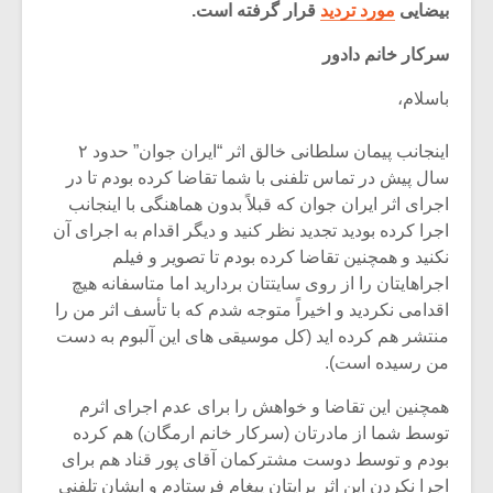
بیضایی
مورد تردید
قرار گرفته است.
سرکار خانم دادور
باسلام،
اینجانب پیمان سلطانی خالق اثر “ایران جوان” حدود ۲
سال پیش در تماس تلفنی با شما تقاضا کرده بودم تا در
اجرای اثر ایران جوان که قبلاً بدون هماهنگی با اینجانب
اجرا کرده بودید تجدید نظر کنید و دیگر اقدام به اجرای آن
نکنید و همچنین تقاضا کرده بودم تا تصویر و فیلم
اجراهایتان را از روی سایتتان بردارید اما متاسفانه هیچ
اقدامی نکردید و اخیراً متوجه شدم که با تأسف اثر من را
منتشر هم کرده اید (کل موسیقی های این آلبوم به دست
میکلوش روژا
موریس ژار
من رسیده است).
همچنین این تقاضا و خواهش را برای عدم اجرای اثرم
توسط شما از مادرتان (سرکار خانم ارمگان) هم کرده
یادداشتی بر موسیقی
دوره آموزش
بودم و توسط دوست مشترکمان آقای پور قناد هم برای
متن فیلم «متری
موسیقی بر
اجرا نکردن این اثر برایتان پیغام فرستادم و ایشان تلفنی