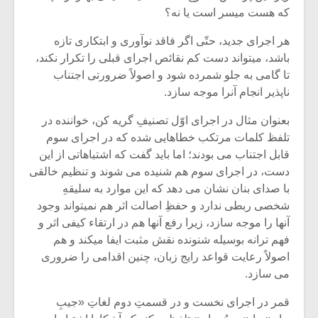
شیش و نیم»
موسیقی فی
که هست میسر است یا نه؟
برگزار می 
هر اجرای جدید، حتّی اگر فاقد نوآوری و ابتکاری تازه
اگر نمی توانی
سکانسی به 
باشد، میتواند دست کم نقائص اجرای قبلی را تکرار نکند،
مشهورترین باشی،
موسیقی فیلم 
بدنام ترین باش
تا گامی به جلو شمرده شود و اصولاً ضرورتی اجتناب
ناپذیر انجام آنرا موجه سازد.
بعنوان مثال در اجرای اوّل تصنیفِ گریه کن، خواننده در
تلفظ کلمات مرتکب خطاهایی شده که در اجرای سوم
قابل اجتناب می بودند؛ اما باید گفت که اشتباهاتی از این
دست، در اجرای سوم هم شنیده می شوند و تنظیم خالقی
با صدای بنان نشان می دهد که این موارد به سلیقهِ
شخصی ربطی ندارد و حفظِ اصالت اثر هم نمیتواند وجود
آنها را موجه سازد، زیرا رفع آنها هم در ارتقاء کیفی اثر و
فهم ترانه بوسیله شنونده نقش مثبت ایفا میکند و هم
اصولاً رعایت قواعد رایج زبان، چنین اقدامی را ضروری
می سازد.
قمر در اجرای نخست و در قسمتِ دوم لغاتِ «جیبِ