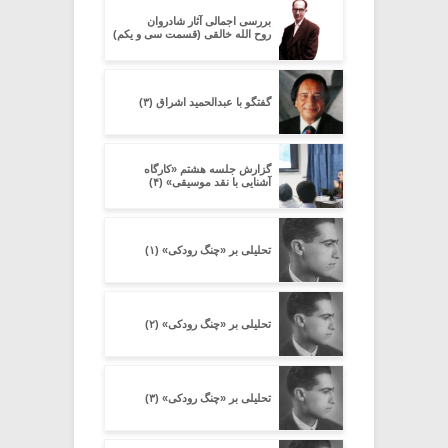
بررسی اجمالی آثار شادروان
روح الله خالقی (قسمت سی و یکم)
گفتگو با عبدالحمید اشراق (۳)
گزارش جلسه هشتم «کارگاه
آشنایی با نقد موسیقی» (۴)
تحلیلی بر «چنگ رودکی» (۱)
تحلیلی بر «چنگ رودکی» (۲)
تحلیلی بر «چنگ رودکی» (۳)