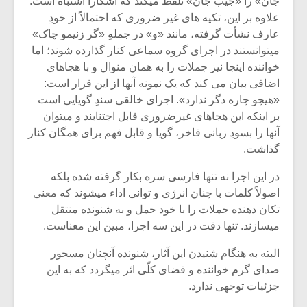
جان» را «جیبُ جان» تلفظ میکند که آشکارا اشتباه است.
علاوه بر این، تکیه های غیر ضروری که احتمالاً از خودِ
عارف نشأت گرفته، مانند «و» در جملهِ «گر زنیمو چاک»
میتوانستند در اجرای گروه سماعی کنار گذارده شوند؛ اما
خواننده اینجا نیز جملات را به همان منوال و با هجاهای
اضافی بیان می کند که یک نمونه آنها از این قرار است:
«هیچو چاره دگر ندارد». اجرای خالقی سندِ گویایی است
بر اینکه این هجاهای غیرضروری قابل اجتنابند و میتوان
آنها را بسودِ زبانی فاخر، گویا و قابل فهم برای همگان کنار
گذاشت.
در این اجرا نه تنها فارسی سره بکار گرفته شده بلکه
اصولاً کلمات با چنان انرژی و توانی اداء میشوند که معنی
تکان دهنده جملات را با خود حمل و به شنونده منتقل
میسازند. تنها دقت در این سه اجرا، مبین این معناست.
البته به هنگام شنیدن این آثار، شنونده آنچنان مسحور
صدای گرم خواننده و فضای کلّی اثر میگردد که به این
جزئیات توجهی ندارد.