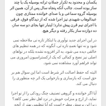
یکسان و محدود به تکرار جملاتِ ترانه بوسیله یک یا چند
ساز بوده است. جالب آنکه پنجاه سال پس از آن، همین اثر
بوسیله گروه سماعی و با صدای خواننده ممتازی چون
عبدالوهاب شهیدی نیز اجرا شده که از دیدگاهِ فوق، فرقی
با اجرای نیم قرن پیش ندارد؛ اینبار تنها بجای دو سه ساز،
ده دوازده ساز بکار رفته و دیگر هیچ.
در این اجرای جدید نوآوری یا ابتکار تازه نی ملاحظه نمی
شود و نه تنها نغمهِ تازه ئی، آنگونه که در همه تنظیم های
خالقی دیده می شود، به اثر افزوده نشده بلکه در نواهای
اصلی نیز نضج و کمالی که یک ارکستراسیون امروزی می
تواند فراهم آورد مشاهده نمی شود.
البته که حفظ اصالت اثر شرط است اما این سوال هم بر
میکلوش روژا
موریس ژار
حق است که بازسازی و بازخوانی یک اثر چه منظوری را
دنبال می کند.
آیا اگر خواننده و گروهی تصنیف چنگ رودکی را از نو اجرا
یادداشتی بر موسیقی
دوره آموزش
نماید، از ارج و منزلتِ خویش در نزد اهل نظر نمی کاهد؟
متن فیلم «متری
موسیقی بر
زیرا این پرسش مطرح است که آیا تنظیمی بهتر از آنچه