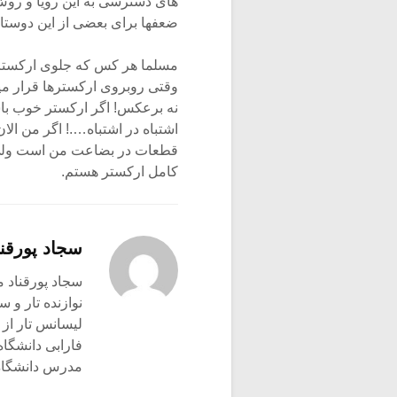
های دسترسی به این رویا و روش 
ضعفها برای بعضی از این دوس
مسلما هر کس که جلوی ارکستر د
وقتی روبروی ارکسترها قرار میگی
نه برعکس! اگر ارکستر خوب باشد
اشتباه در اشتباه….! اگر من ال
قطعات در بضاعت من است ولی ه
کامل ارکستر هستم.
سجاد پورقنا
سجاد پورقناد متولد ۳۶۰
نوازنده تار و س
لیسانس تار از 
فارابی دانشگاه
مدرس دانشگاه 