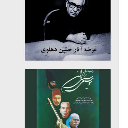
میکلوش روژا
موریس ژار