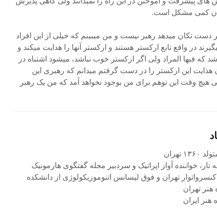
های پیشرفت و آموختن در این راه را نمیدانند ولی گاهی پذیرش
تان کمی مشکل است.
ست تکان میدهد رهبر نیست و من میبینم که خیلی از این افراد
رند در واقع تابع ارکستر هستند و ارکستر آنها را هدایت میکند و
 که فبها المراد ولی اگر ارکستر خوب نباشد، میشود اشتباه در
ان هدایت این ارکستر را در دست گرفتم میدانم که رهبری این
یچ وقت این توهم برای من بوجود نخواهد آمد که من یک رهبر
د
۱ تهران
ه تار، خواننده آواز اپراتیک و سردبیر مجله گفتگوی هارمونیک
کنسرواتوار تهران و فوق لیسانس اتنوموزیکولوژی از دانشکده
 هنر تهران
هنر ایران