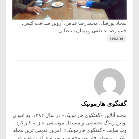
شیش و نیم»
موسیقی فی
برگزار می 
اگر نمی توانی
سکانسی به 
سجاد پورقناد، محمدرضا فیاض، آروین صداقت کیش،
مشهورترین باشی،
موسیقی فیلم 
حمیدرضا عاطفی و پیمان سلطانی
بدنام ترین باش
resane
گفتگوی هارمونیک
مجله آنلاین «گفتگوی هارمونیک» در سال ۱۳۸۲، به عنوان
اولین وبلاگ تخصصی و مستقل موسیقی آغاز به کار کرد.
وب سایت «گفتگوی هارمونیک»، امروز قدیمی ترین مجله
آنلاین موسیقی فارسی محسوب می شود که به صورت