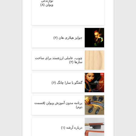
نوازندگی
ویولن (۸)
جوایز هیلاری هان (۲)
چوب، عاملی ارزشمند برای ساخت
سازها (۲)
گفتگو با سارا چانگ (۶)
برنامه مدون آموزش ویولن (قسمت
دوم)
درباره آرشه (۱)