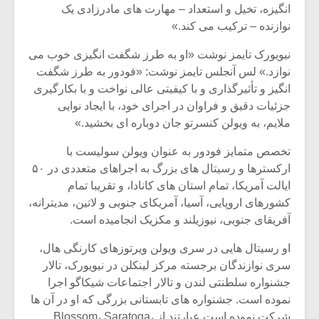
انگیزه، تخیل و استعداد – مهارت های مادرزادی یک
نوازنده – ترکیب می کند.»
نیویورک تایمز نوشت «او به طرز شگفت انگیزی خوب می
نوازد.» لس آنجلس تایمز نوشت: «فودور به طرز شگفت
انگیز و تأثیرگذاری و با کیفیتی عالی نواخت و با بکارگیری
جزئیات دقیق و فراوان در اجرای خود، با ایجاد نوایی
ملایم، به ویولن کنسرتو جان دوباره ای بخشید.»
تخصص متمایز فودور به عنوان ویولن سولیست با
ارکسترها و رسیتال های بزرگ به اجراهای متعددی در ۵۰
ایالت آمریکا، تمام استان های کانادا، و تقریبا تمام
کشورهای اروپایی، آسیا، آمریکای جنوبی و لاتین، مدیترانه،
آفریقای جنوبی، نیوزیلند و مکزیک انجامیده است.
میکلوش روژا
موریس ژار
او رسیتال هایی در سری ویولن ویرتوزهای کارنگی هال،
سری نوازندگان برجسته مرکز لینکلن در نیویورک، تالار
جشنواره سلطنتی لندن و تالار اجتماعات شیکاگو اجرا
یادداشتی بر موسیقی
دوره آموزش
نموده است. جشنواره های تابستانی بزرگی که او در آن ها
متن فیلم «متری
موسیقی بر
شرکت نموده است عبارتند از Blossom، Saratoga،