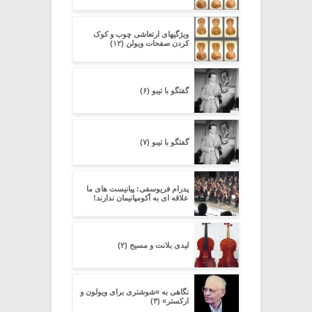
ویژگیهای ارتعاشی چوب و کوک
کردن صفحات ویولن (۱۲)
گفتگو با تیبو (۶)
گفتگو با تیبو (۷)
پدرام فریوسفی: پیانیست های ما
علاقه ای به آکومپانیمان ندارند!
لیدی بلانت و مسیح (۲)
نگاهی به «شوشتری برای ویولون و
ارکستر» (۳)