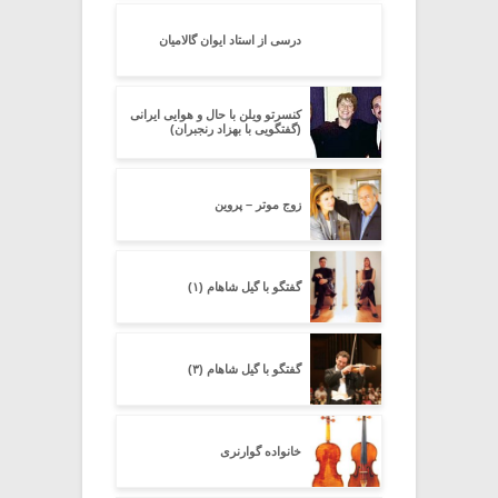
درسی از استاد ایوان گالامیان
کنسرتو ویلن با حال و هوایی ایرانی
(گفتگویی با بهزاد رنجبران)
زوج موتر – پروین
گفتگو با گیل شاهام (۱)
گفتگو با گیل شاهام (۳)
خانواده گوارنری