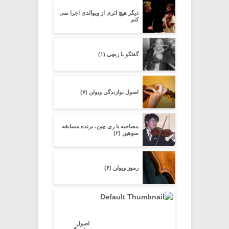
دیگر هیچ اثرى از ویوالدى اجرا نمى
کنم
گفتگو با ریچی (۱)
اصول نوازندگی ویولن (۷)
مصاحبه با ری چین، برنده مسابقه
منوهین (۲)
رموز ویولن (۴)
اصول