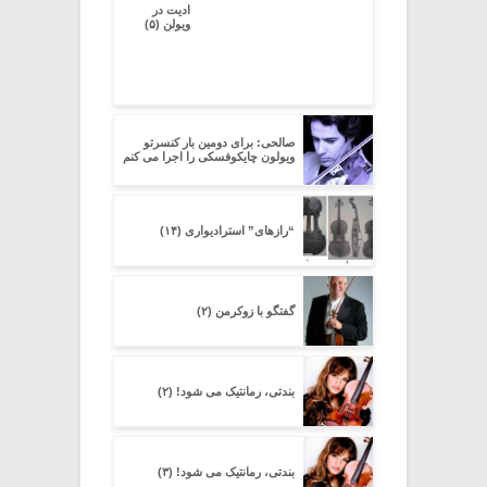
ادیت در
ویولن (۵)
صالحی: برای دومین بار کنسرتو
ویولون چایکوفسکی را اجرا می کنم
“رازهای” استرادیواری (۱۴)
گفتگو با زوکرمن (۲)
بندتی، رمانتیک می شود! (۲)
بندتی، رمانتیک می شود! (۳)