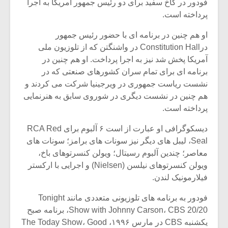
فودور در کاخ سفید برای دو رئیس جمهور آمریکا به اجرا
پرداخته است.
او هم چنین در برنامه ای با حضور رئیس جمهور
درConstitution Hall در واشنگتن که از تلوزیون ملی
آمریکا پخش شد نیز به اجرا پرداخت. او هم چنین در
برنامه ای برای تمام سران کشورهای صنعتی که در
نشست ریاست جمهوری در ویرجینیا شرکت می کردند و
هم چنین در نشست دیگری در شوروی سابق به هنرنمایی
پرداخته است.
دیسکوگرافی او عبارت از است ۶ آلبوم برای RCA Red
Seal، لیبل های دیگر نیز سونات های برامز؛ سونات های
معاصر؛ چندین آلبوم رسیتال؛ ویولن کنسرتوهای باخ،
ویولن کنسرتوهای نیلسن (Nielsen) و اجرایی با ارکستر
فیلارمونیک لندن.
فودور به برنامه های تلوزیونی متعددی مانند Tonight
Show with Johnny Carson، CBS 20/20، برنامه صبح
یکشنبه CBS در مارس ۱۹۹۶، The Today Show، Good