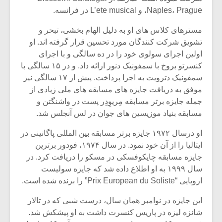
شیش و نیم»
موسیقی فی
Naples، Prague، و L’ete musical در فرانسه.
برگزار می 
مسترهای کلاس های او به دلیل الهام بخشی، تبحر و
اگر نمی توانی
سکانسی به 
مشهورترین باشی،
موسیقی فیلم 
تشویق شرکت کنندگان مورد تحسین قرار گرفته اند. او
بدنام ترین باش
اولین اجرای سولوی خود را در ده سالگی و با اجرای
کنسرتو بروخ با سمفونیک دنور ارائه داد. و در ۱۵ سالگی با
سمفونیک دترویت به اجرا پرداخت. پیش از ۱۷ سالگی نیز
موفق به دریافت جایزه های مسابقه های ملی زیادی از
جمله جایزه برتر مسابقه مِریوِدِر پست در واشنگتن و
مسابقه بنیاد موزیسین های جوان در لس آنجلس شد.
او درسال ۱۹۷۲ جایزه برتر مسابقه بین المللی پاگانینی در
ایتالیا را از آن خود نمود. در سال ۱۹۷۴، فودور برترین
جایزه مسابقه چایکوفسکی در مسکو را دریافت کرد. در
سال ۱۹۹۹ به او اطلاع داده شد که جایزه سولیست
اروپایی “Prix European du Soliste” را برنده شده است.
این جایزه در نوامبر همان سال، درست شبی که در تالار
شانزه لیزه در پاریس کنسرت داشت به او پیشکش شد.