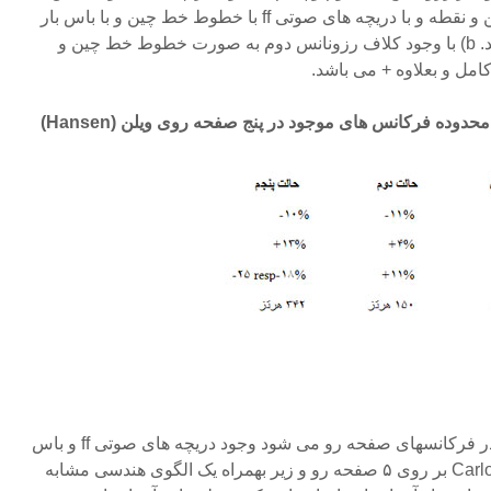
خطوط نودال با خطوط خط چین و نقطه و با دریچه های صوتی ff با خطوط خط چین و با باس بار
با خطوط کامل مشخص شده اند. b) با وجود کلاف رزونانس دوم به صورت خطوط خط چین و
مل و بعلاوه + می باشد.
دو عامل مهمی که باعث تغییر در فرکانسهای صفحه رو می شود وجود دریچه های صوتی ff و باس
بار می باشد. Birgit و Carlo Hansen بر روی ۵ صفحه رو و زیر بهمراه یک الگوی هندسی مشابه