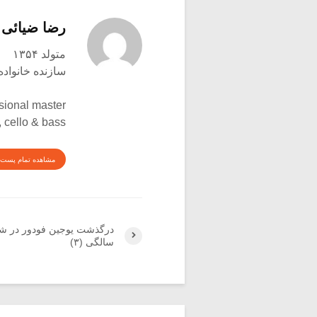
رضا ضیائی
متولد ۱۳۵۴
سازنده خانواده
sional master
, cello & bass
مشاهده تمام پست 
درگذشت یوجین فودور در 
سالگی (۳)