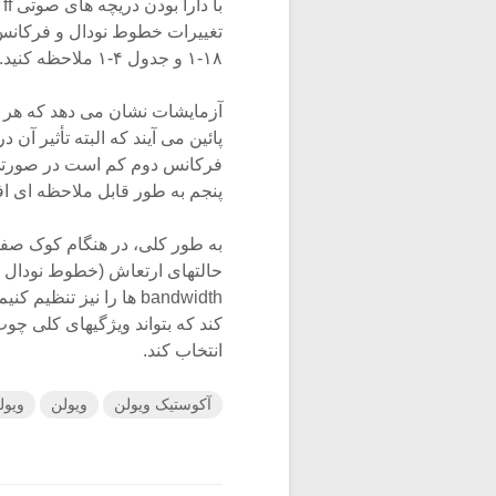
ب
تغییرات خطوط نودال و فرکانس ه
۱۸-۱ و جدول ۴-۱ ملاحظه کنید.
پائین می آیند که البته تأثیر آن
فرکانس دوم کم است در صورتی 
پنجم به طور قابل ملاحظه ای اف
به طور کلی، در هنگام کوک ص
حالتهای ارتعاش (خطوط نودال و آ
bandwidth ها را نیز تن
کند که بتواند ویژگیهای کلی چ
انتخاب کند.
آکوستیک ویولن
ویولن
ویول