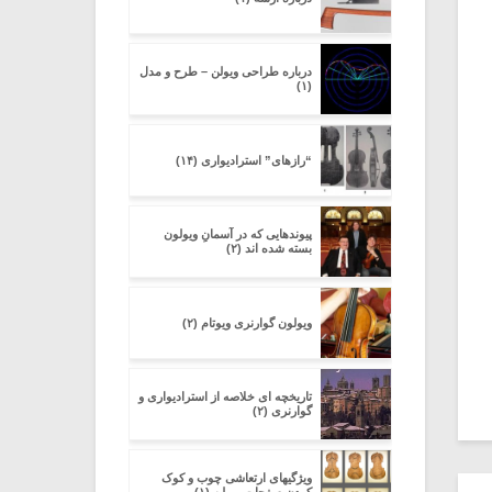
درباره طراحی ویولن – طرح و مدل
(۱)
“رازهای” استرادیواری (۱۴)
پیوندهایی که در آسمانِ ویولون
بسته شده اند (۲)
ویولون گوارنری ویوتام (۲)
تاریخچه ای خلاصه از استرادیواری و
گوارنری (۲)
ویژگیهای ارتعاشی چوب و کوک