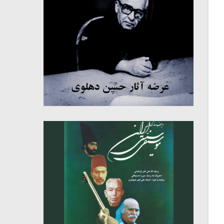
میکلوش روژا
موریس ژار