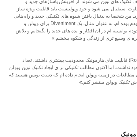
 تکنیک های نوین می شوند. از آفرینش پاساژهای جدید و
اوت استقبال نمی شود و خود ویولنیست باید قابلیت ویژه ساز
گیرد. من شخصا به بدنبال یافتن شیوه های تکنیکی جدید و راه هایی
برای جمله بندی در آهنگ های خودم بوده ام. به عنوان مثال، یک Divertiment برای ویولن و
دم توانسته ام در آن افکار و ایده های جدید را بگنجانم و تلاش
تره ی وسیع تری از زندگی و شکوه ببخشم.»
در زمان ویوتی (Viotti) و رد (Rode) قابلیت های هارمونیک محدودیت بیشتری داشتند، تعداد
جود نداشت. اما اکنون مطالب تکنیکی برای ایجاد تکنیک نوین ویولن
 مطالعات در زمینه ویولن انجام داده ام که دست نویس هستند که
رش تکنیک ویولن منتشر کنم.»
مونیک