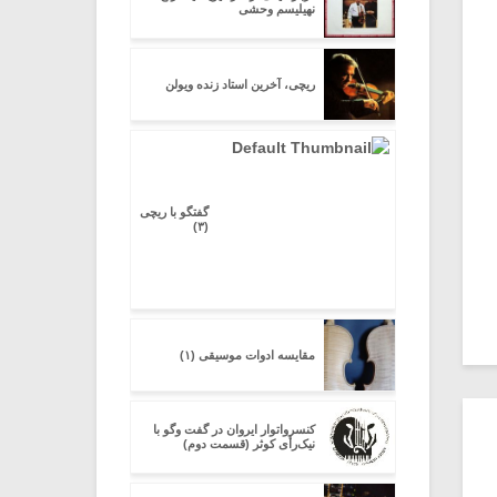
نهیلیسم وحشى
ریچی، آخرین استاد زنده ویولن
گفتگو با ریچی
(۳)
مقایسه ادوات موسیقی (۱)
کنسرواتوار ایروان در گفت وگو با
نیک‌رأی کوثر (قسمت دوم)