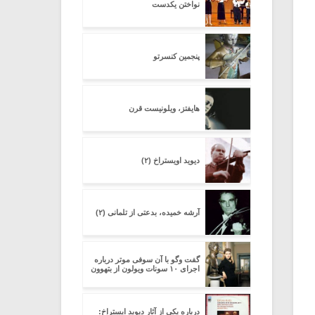
نواختن یکدست
پنجمین کنسرتو
هایفتز، ویلونیست قرن
دیوید اویستراخ (۲)
آرشه خمیده، بدعتی از تلمانی (۲)
گفت وگو با آن سوفى موتر درباره
اجراى ۱۰ سونات ویولون از بتهوون
درباره یکى از آثار دیوید ایستراخ: