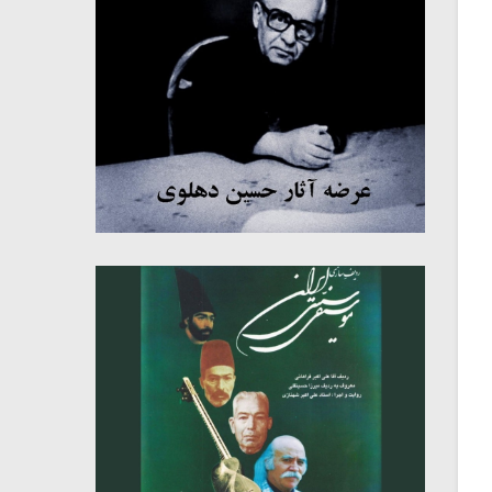
میکلوش روژا
موریس ژار