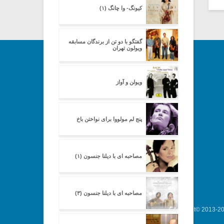
کیونگ- وا چانگ (۱)
گفتگو با دو تن از برندگان مسابقه
ویولون تهران
ویولن و آواز
پنج لم مولووا برای نواختن باخ
مصاحبه ای با دیلنا جنسون (۱)
مصاحبه ای با دیلنا جنسون (۳)
Copyright© 2013-202