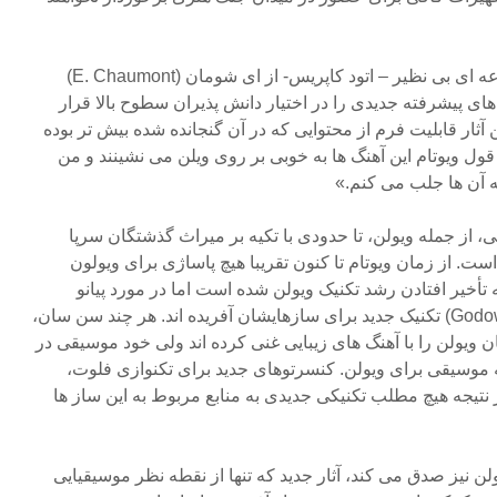
«در ارتباط با این موضوع مجموعه ای بی نظیر – اتود کاپریس- از ای شومان (E. Chaumont)
ای پیشرفته جدیدی را در اختیار دانش پذیران سطوح بالا قرار
 آثار قابلیت فرم از محتوایی که در آن گنجانده شده بیش تر بوده
قول ویوتام این آهنگ ها به خوبی بر روی ویلن می نشینند و من
به آن ها جلب می کنم.»
از جمله ویولن، تا حدودی با تکیه بر میراث گذشتگان سرپا
ت. از زمان ویوتام تا کنون تقریبا هیچ پاساژی برای ویولون
تأخیر افتادن رشد تکنیک ویولن شده است اما در مورد پیانو
افرادی مانند گودوفسکی (Godowsky) تکنیک جدید برای سازهایشان آفریده اند. هر چند سن سان،
ان ویولن را با آهنگ های زیبایی غنی کرده اند ولی خود موسیقی در
ه موسیقی برای ویولن. کنسرتوهای جدید برای تکنوازی فلوت،
ر نتیجه هیچ مطلب تکنیکی جدیدی به منابع مربوط به این ساز ها
ن نیز صدق می کند، آثار جدید که تنها از نقطه نظر موسیقیایی