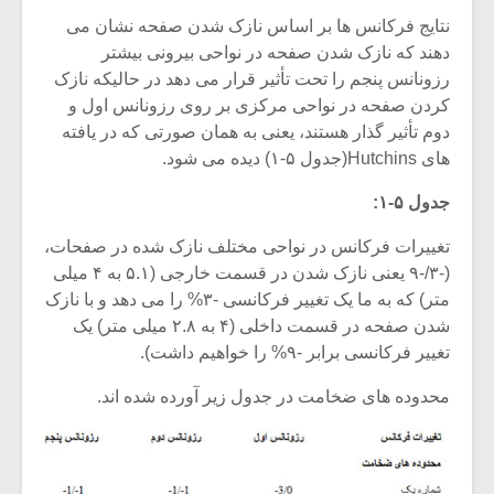
نتایج فرکانس ها بر اساس نازک شدن صفحه نشان می
دهند که نازک شدن صفحه در نواحی بیرونی بیشتر
رزونانس پنجم را تحت تأثیر قرار می دهد در حالیکه نازک
کردن صفحه در نواحی مرکزی بر روی رزونانس اول و
دوم تأثیر گذار هستند، یعنی به همان صورتی که در یافته
های Hutchins(جدول ۵-۱) دیده می شود.
جدول ۵-۱:
تغییرات فرکانس در نواحی مختلف نازک شده در صفحات،
(-۳/-۹ یعنی نازک شدن در قسمت خارجی (۵.۱ به ۴ میلی
متر) که به ما یک تغییر فرکانسی -۳% را می دهد و با نازک
شدن صفحه در قسمت داخلی (۴ به ۲.۸ میلی متر) یک
میکلوش روژا
موریس ژار
تغییر فرکانسی برابر -۹% را خواهیم داشت).
محدوده های ضخامت در جدول زیر آورده شده اند.
یادداشتی بر موسیقی
دوره آموزش
متن فیلم «متری
موسیقی بر