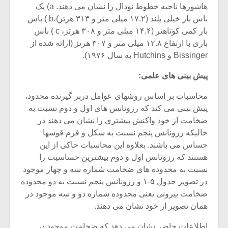
هاشورها ناحیه خطوط نودال را نشان می دهند. a) یک
باس بار خیلی بلند (۱۷.۲ میلی متر و ۳۱۳ هرتز)،b ) باس
بار کمی کوتاهتر (۱۴.۴ میلی متر و ۳۰۸ هرتز، c ) باس
باری با ارتفاع ۱۲.۸ میلی متر و ۳۰۷ هرتز (ارائه شده از
Bissinger و Hutchins به سال ۱۹۷۶).
پیش بینی های علمی:
محاسبات بر اساس روشهای عوامل دربر گیرنده محدود،
پیش بینی می کند که رزونانس های اول و دوم نسبت به
ضخامت از خود واکنش بیشتری را نشان می دهند در
حالیکه رزونانس پنجم نسبت به شکل و فرم قوسها
حساس می باشند. بعلاوه این محاسبات حاکی از این
هستند که رزونانس اول و دوم بیشترین حساسیت را
نسبت به محدوده های ضخامت شماره سه و چهار موجود
در تصویر جدول ۵-۱ و رزونانس پنجم نسبت به دو محدوده
ضخامت بیرونی یعنی محدوده شماره دو و سه موجود در
همان تصویر از خود نشان می دهند.
اطلاعات حاضر نشان می دهد که ضخامت موجود در