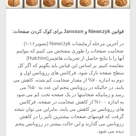
قوانین Niewczyk و Jansson برای کوک کردن صفحات:
در آخرین مرحله آزمایشات Niewczyk (تصویر۱۶-۱)
ضخامت صفحات را طوری مشخص می کنیم که بتوانیم
آنها را با نتایج حاصل از تجربیات هاتچینز(Hutchins)
مقایسه کنیم. بر اساس این قیاس باید بگویم که اگر کل
سطح صفحه نازک شود، فرکانس های رزونانس اول و
دوم به اندازه ۷۰% از مقدار ضخامت کم شده، کاهش می
یابند، در حالیکه در رزونانس پنجم این عدد به ۵۰% می
رسد و زمانیکه ضخامتها در یک صفحه تخت کم می شود
به اندازه ۱۰۰% از کاهش ضخامت در صفحه، فرکانس
های رزونانس نیز کاهش می یابند، بنابراین می توان نتیجه
گرفت که قوسهای صفحات بیشترین تأثیر را در کاهش
رزونانس می گذارند و این حالت بیشتر در رزونانس پنجم
دیده می شود.