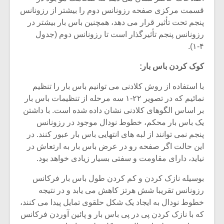
قسمت مرکزی صفحه رزونانس دوم را بیشتر از رزونانس
پنجم تحت تأثیر قرار می دهد، همچنین باس بار بیشتر در
رزونانس پنجم تأثیرگذار است تا رزونانس دوم (جدول
۴-۱).
کوک کردن باس بار:
با استفاده از روش کلادنی می توانیم باس بار را تنظیم
نمائیم که در تصویر ۲۲-۱ سه مرحله از تنظیمات باس بار
بر اساس الگوهای کلادنی نشان داده شده است. با داشتن
یک باس بار محکم، خطوط نودال موجود در رزونانس
پنجم نمی توانند از لبه های انتهایی باس بار عبور کنند. در
این حالت اگر صفحه رو در عرض باس بار به ارتعاش در
نیاید، دارای مقاومت و سفتی بسیار زیادی خواهد بود.
بوسیله نازک کردن و کم کردن طول باس بار فرکانس
رزونانس تقریبا شش هرتز کاهش می یابد و در نتیجه
خطوط نودال به ایجاد یک شکل حلقوی تمایل پیدا می کنند،
که با نازک کردن پی در پی باس بار و پائین آوردن فرکانس