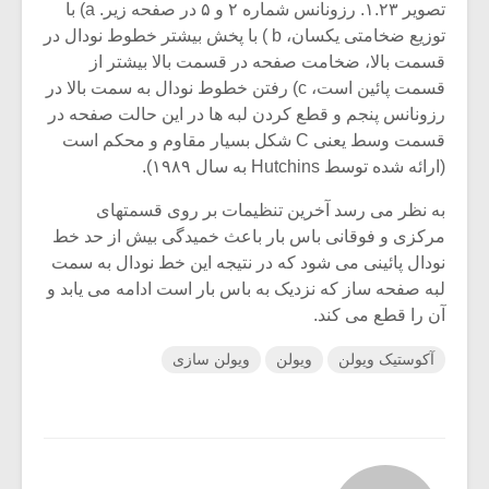
تصویر ۱.۲۳. رزونانس شماره ۲ و ۵ در صفحه زیر. a) با
توزیع ضخامتی یکسان، b ) با پخش بیشتر خطوط نودال در
قسمت بالا، ضخامت صفحه در قسمت بالا بیشتر از
قسمت پائین است، c) رفتن خطوط نودال به سمت بالا در
رزونانس پنجم و قطع کردن لبه ها در این حالت صفحه در
قسمت وسط یعنی C شکل بسیار مقاوم و محکم است
(ارائه شده توسط Hutchins به سال ۱۹۸۹).
به نظر می رسد آخرین تنظیمات بر روی قسمتهای
مرکزی و فوقانی باس بار باعث خمیدگی بیش از حد خط
نودال پائینی می شود که در نتیجه این خط نودال به سمت
لبه صفحه ساز که نزدیک به باس بار است ادامه می یابد و
آن را قطع می کند.
آکوستیک ویولن
ویولن
ویولن سازی