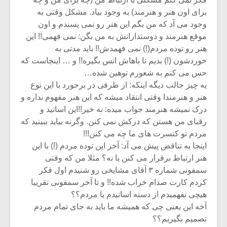
برای اون هنر و هنرمند) به وجود بیاد. مشکل وقتی به
وجود می آد که من بگم این هنر رو نمی پسندم و اون
موقع هنرمند و دوستدارانش به من بگن: نمی فهمی!! این
هنر رو توده مردم(!) نمی فهمدش!! باید مدتی به
خوردشون (!) بدیم تا باهاش انس بگیره!! و … اینجاست که
حس می کنم به شعورم توهین شده…
یه چیز جالب دیگه اینکه: از طرفی در برحورد با این نوع
هنر و هنرمندا وقتی انتقاد میشه که این هنر مفهوم نداره و
درک نمیشه هنرمند جواب میده: نه خیر!!این اساتید و
رقبای من هستن که درکش نمی کنن. وگرنه بیاید ببینید که
مردم تو کنسرت های ما چه می کنن!!!
اینجا یه تناقض پیش می آد: آخر این توده مردم (!) با این
هنر ارتباط برقرار می کنن یا نه؟ مثلا من که وقتی
سمفونی شماره ۳ آقای مشایخی رو شنیدم اول فکر
کردم کارت صدام خراب شده!! و تا آخر سمفونی تقریبا
هیچی نفهمیدم از دسته اساتیدم یا مردم؟؟
آخه این یعنی چی که همیشه ما باید به جای تمام مردم
تصمیم بگیریم؟؟