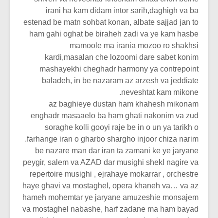
irani ha kam didam intor sarih,daghigh va ba
estenad be matn sohbat konan, albate sajjad jan to
ham gahi oghat be biraheh zadi va ye kam hasbe
mamoole ma irania mozoo ro shakhsi
kardi,masalan che lozoomi dare sabet konim
mashayekhi cheghadr harmony ya contrepoint
baladeh, in be nazaram az arzesh va jeddiate
neveshtat kam mikone.
az baghieye dustan ham khahesh mikonam
enghadr masaaelo ba ham ghati nakonim va zud
soraghe kolli gooyi raje be in o un ya tarikh o
farhange iran o gharbo shargho injoor chiza narim.
be nazare man dar iran ta zamani ke ye jaryane
peygir, salem va AZAD dar musighi shekl nagire va
repertoire musighi , ejrahaye mokarrar , orchestre
haye ghavi va mostaghel, opera khaneh va… va az
hameh mohemtar ye jaryane amuzeshie monsajem
va mostaghel nabashe, harf zadane ma ham bayad