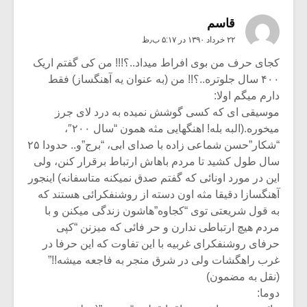
قاسم
۲۲ خرداد ۱۳۹۰ در ۵:۱۷ ب٫ظ
کجای حرف من بوی افراط میداد..؟!!! من کی گفتم اریک
۴۰۰ سال جلوتره..؟!! من (به عنوان یه آهنگساز) فقط
دارم میگم اولا:
موسیقی ای که کسی گوشش نمیده به درد لای جرز
میخوره.(البه بله! اهنگهایی مثه همون “سال ۲۰۰″،
“شکار”حسن شماعی زاده با صدای ابی، “برج”و.. حدودا ۲۵
سال طول کشید تا مردم باهاش ارتباط برقرار کنن، ولی
این در مورد اونائی که گفتم صدق نمیکنه متاسفانه) اینجور
آهنگسازا دقیقا مثه اون دسته از روشنفکرائی هستند که
به قول شریعتی توی “کجاوه”هاشون زندگی میکنن و با
مردم هیچ ارتباطی ندارن و حر فائی که میزنن “کپی
حرفای روشنفکرای غربیه با این تفاوت که این حرفا در
غرب راهگشات ولی در شرق منجر به فاجعه میشه!!”
(نقل به مضمون)
دوما: