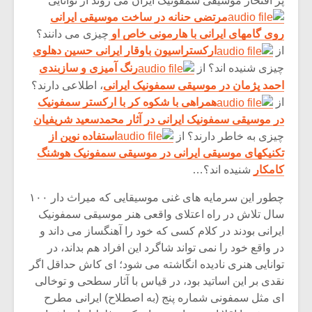
پر افتخار موسیقی سمفونیک ایران می روند از توانایی
مرتضی حنانه در ساخت موسیقی ایرانی
روی گامهای ایرانی با هارمونی خاص او
چیزی می دانند؟
از
ارکستراسیون باوقار ایرانی حسین دهلوی
چیزی شنیده اند؟ از
رنگ آمیزی و سازبندی
احمد پژمان در موسیقی سمفونیک ایرانی
، اطلاعی دارند؟
از
همراهی با شکوه کر با ارکستر سمفونیک
در موسیقی سمفونیک ایرانی در آثار محمدسعید شریفیان
چیزی به خاطر دارند؟ از
استفاده نوین از
تکنیکهای موسیقی ایرانی در موسیقی سمفونیک هوشنگ
کامکار
شنیده اند؟…
چطور این سرمایه های غنی موسیقایی که میراث دار ۱۰۰
سال تلاش در راه اعتلای واقعی هنر موسیقی سمفونیک
ایرانی بودند در کلام کسی که خود را آهنگساز می داند و
در واقع خود را نمی تواند شاگرد این افراد هم بداند، در
توانایی هنری نادیده انگاشته می شود؛ ای کاش حداقل اگر
نقدی بر این اساتید بود، در قیاس با آثار سطحی و توخالی
ای مثل سمفونی شماره پنج (به اصطلاح) ایرانی مطرح