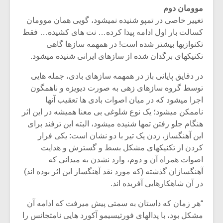
موومان دوم
تغییر خاصی در تمپو شنیده نمیشود، گویی همان موومان
کسالت بار اول ادامه پیدا کرده… نت های کشیده… فقط
تکنوازیها بیشتر شده است! در همهمه سازها گاهی
تکنیکهای برگدان شده از سازهای ایرانی شنیده میشود.
در دقایق پایانی باز در همهمه سازهای بادی، جمله هایی
توسط گروه سازهای زهی به صورت دیویزه و ناهمگون
اجرا میشود که در میان اصوات بادی ها تعقیب آنها
ناممکن میشود؛ یک نوع شلوغی بی معنا همیشه در این اثر
هنگام جلو رفتن تمها شنیده میشود، البته این ترفند برای
این آهنگساز، زدن یک تیر با دو نشان است: یکی فرار
کردن از تکنیکهای مشکل بسط و گسترش و هدایت
اصوات همراه آن و دوم، وارد نشدن به میدانی که
آهنگسازان گذشته (که مورد نقد آهنگساز این اثر بوده اند)
در آن شاهکارهایی آفریده اند.
“هر زمان که داستان به سمتی پیش میرفت که ادامه آن
مشکل بود، با پدالهای فورتیسیمو آکورد هایی نامتجانس را