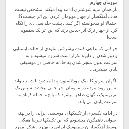
موومان چهارم
باز همان مایه شوشتری ادامه پیدا میکند! مشخص نیست
هدف آهنگساز از چهار موومان کردن این اثر چیست؟!
احتمالا او میخواسته اگر کسی پشت جلد سی دی را نگاه
کرد از چهار ترک اثر حدس بزند که این اثر یک سمفونی
است!
حرکتی که تداعی کننده پیشرفتن ملودی از حالت ایستایی
و دور شدن از دایره تکرار است شروع میشود و به
سرعت بدون منجر شدن به حادثه خاصی در موسیقی
پایان میپذیرد…
ناگهان سر و کله یک مودلاسیون پیدا میشود تا شاید بتواند
به این روند مرده در موومان آخر جانی ببخشد، سپس یک
تم ریتمیک ناگهان ظاهر میشود که با چند جمله کوتاه به
سرعت پایان می یابد.
در ادامه یکسری از تکنیکهای موسیقی ایرانی را در پهنه
اصواتی ناهمگون میشنویم که این تکنیکها تقریبا همگی
توسط آهنگسازان سمفونیک ایرانی به بهترین شکل مورد