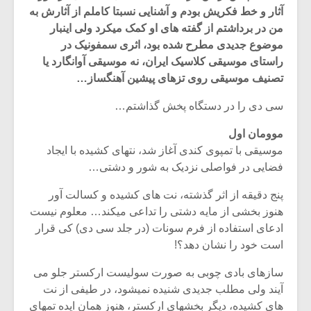
آثار و خط فکریش بودم و آشنایی نسبتا کاملم از آثارش به
من در برداشتم از گفته های او کمک میکرد ولی اینبار
موضوع جدیدی مطرح شده بود، اثری سمفونیک در
راستای موسیقی کلاسیک ایران، نه موسیقی آوانگارد یا
تصنیف موسیقی روی تزهای پیشین آهنگساز…
سی دی را در دستگاه پخش گذاشتم…
موومان اول
موسیقی با تمپوی کندی آغاز شد، نتهای کشیده با ایجاد
فضایی در فواصلی نزدیک به شور و دشتی…
پنج دقیقه از اثر گذشته، نت های کشیده و کسالت آور
هنوز بخشی از مایه دشتی را تداعی میکند… معلوم نیست
میکلوش روژا
موریس ژار
ادعای استفاده از فرم سونات (در جلد سی دی) کی قرار
است خود را نشان دهد؟!
سازهای بادی چوبی به صورت سولیست ارکستر جلو می
یادداشتی بر موسیقی
دوره آموزش
آیند ولی مطلب جدیدی شنیده نمیشود، در طیفی از نت
متن فیلم «متری
موسیقی بر
های کشیده، دیگر بخشهای ارکستر، هنوز همان ایده تمهای