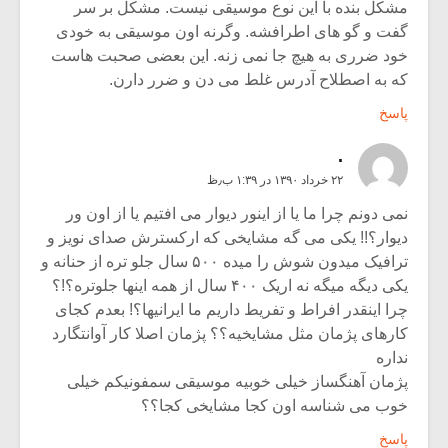
مشکل بنده با این نوع موسیقی نیست. مشکل بر سر
گفت و گو های اطرافشه. وگرنه اون موسیقی به خودی
خود ضرری به هیچ جا نمی زنه. این بعضی صحبت هاست
که به اصطلاح آدرس غلط می دن و ضرر دارن.
پاسخ
.
۲۲ خرداد ۱۳۹۰ در ۱:۳۹ ب٫ظ
نمی دونم چرا ما یا از اینور دیوار می افتیم یا از اون ور
دیوار؟!! یکی می گه مشایخی که ارکسترش صدای نویز و
ترافیک میدون شوش را میده ۵۰۰ سال جلو تره از حنانه و
یکی دیگه میگه نه اریک ۴۰۰ سال از همه اینها جلوتره؟!؟
چرا اینقدر افراط و تفریط داریم ما ایرانیها؟! بعدم کجای
کارهای پژمان مثل مشایخیه؟؟ پژمان اصلا کار آوانتگارد
نداره
پژمان آهنگساز خیلی خوبیه موسیقی سمفونیکم خیلی
خوب می شناسه اون کجا مشایخی کجا؟؟
پاسخ