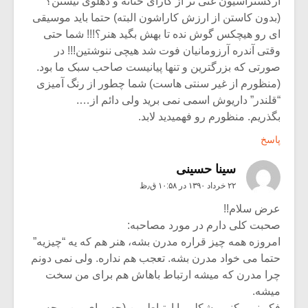
ارکستراسیون غنی تر از کارای حنانه و دهلوی نیستن؟
(بدون کاستن از ارزش کاراشون البته) حتما باید موسیقی
ای رو هیچکس گوش نده تا بهش بگید هنر؟!!! شما حتی
وقتی آندره آرزومانیان فوت شد هیچی ننوشتین!!! در
صورتی که بزرگترین و تنها پیانیست صاحب سبک ما بود.
(منظورم از غیر سنتی هاست) شما چطور از رنگ آمیزی
“قلندر” داریوش اسمی نمی برید ولی دائم از….
بگذریم. منظورم رو فهمیدید لابد.
پاسخ
سینا حسینی
۲۲ خرداد ۱۳۹۰ در ۱۰:۵۸ ق٫ظ
عرض سلام!!
صحبت کلی دارم در مورد مصاحبه:
امروزه همه چیز قراره مدرن بشه، هنر هم که یه “چیزیه”
حتما می خواد مدرن بشه. تعجب هم نداره. ولی نمی دونم
چرا مدرن که میشه ارتباط باهاش هم برای من سخت
میشه.
فکر نمی کنم مشکلی با ارتباط من (چه برای من و چه