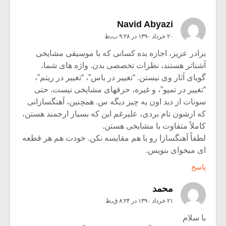
Navid Abyazi
۲۰ خرداد ۱۳۹۰ در ۹:۲۸ ب٫ظ
برادر عزیز، اجازه بده کسانی که با موسیقی مشایخی
آشناتر هستند، نظرات تخصصی بدن. واژه های شما،
گویای آثار وی نیستن. “تغییر در باس”، “تغییر در ریتم”،
“تغییر در تمپو”، و غیره، حرفهای مشایخی نیست. حتی
سونات از دید اون یه چیز دیگه س. همچنین، آهنگسازانی
که ازشون نام بردی، علیرغم این که بسیار ارجمند هستن،
کاملاً متفاوت با مشایخی هستن.
لطفاً آهنگسازا رو با هم مقایسه نکن. خودت هم هر قطعه
ای میخوای بنویس.
پاسخ
محمد
۲۱ خرداد ۱۳۹۰ در ۸:۲۴ ق٫ظ
با سلام