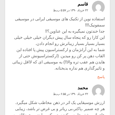
قاسم
۲۲ خرداد ۱۳۹۰ در ۵:۵۷ ب٫ظ
استفاده نوین از تکنیک های موسیقی ایرانی در موسیقی
سمفونیک!!!!
جدا خندتون نمیگیره به این عناوین؟!!
این کارا رو که پنجاه سال پیش دیگران خیلی خیلی خیلی
بسیار بسیار بسیار زیباترش رو انجام دادن.
شما به این آرانژمان و ارکستراسیون پیش پا افتاده این
القاب دهن پر کن رو میدین. (ارکستراسیونش حتی از
هایدن هم عقب تره والا!!) به موسیقی ای که لااقل زیبائی
و تاثیرگذاری هم نداره بدبختانه.
پاسخ
محمد
۲۲ خرداد ۱۳۹۰ در ۶:۵۵ ب٫ظ
ارزش موسیقایی یک اثر در ذهن مخاطب شکل میگیرد.
هر چه ضمیر ،پاکتر،بی ریاتر و بی غرض تر باشد، زیبایی
های اثر بیشتر جلوه میکند.سعی کنیم با ضمیری زلالتر به