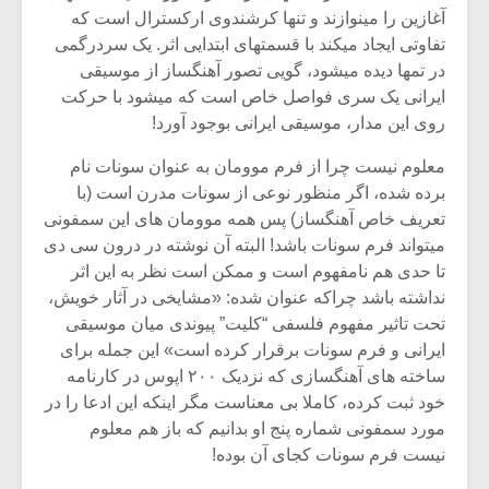
شیش و نیم»
موسیقی فی
آغازین را مینوازند و تنها کرشندوی ارکسترال است که
برگزار می 
تفاوتی ایجاد میکند با قسمتهای ابتدایی اثر. یک سردرگمی
اگر نمی توانی
سکانسی به 
در تمها دیده میشود، گویی تصور آهنگساز از موسیقی
مشهورترین باشی،
موسیقی فیلم 
ایرانی یک سری فواصل خاص است که میشود با حرکت
بدنام ترین باش
روی این مدار، موسیقی ایرانی بوجود آورد!
معلوم نیست چرا از فرم موومان به عنوان سونات نام
برده شده، اگر منظور نوعی از سونات مدرن است (با
تعریف خاص آهنگساز) پس همه موومان های این سمفونی
میتواند فرم سونات باشد! البته آن نوشته در درون سی دی
تا حدی هم نامفهوم است و ممکن است نظر به این اثر
نداشته باشد چراکه عنوان شده: «مشایخی در آثار خویش،
تحت تاثیر مفهوم فلسفی “کلیت” پیوندی میان موسیقی
ایرانی و فرم سونات برقرار کرده است» این جمله برای
ساخته های آهنگسازی که نزدیک ۲۰۰ اپوس در کارنامه
خود ثبت کرده، کاملا بی معناست مگر اینکه این ادعا را در
مورد سمفونی شماره پنج او بدانیم که باز هم معلوم
نیست فرم سونات کجای آن بوده!