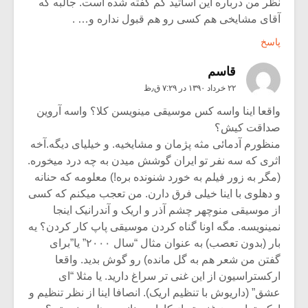
نظر من درباره این اساتید کم گفته شده است. جالبه که
آقای مشایخی هم کسی رو هم قبول نداره و… .
پاسخ
قاسم
۲۲ خرداد ۱۳۹۰ در ۷:۲۹ ق٫ظ
واقعا اینا واسه کس موسیقی مینویسن کلا؟ واسه آروین
صداقت کیش؟
منظورم آدمائی مثه پژمان و مشایخیه. و خیلیای دیگه.آخه
اثری که سه نفر تو ایران گوشش میدن به چه درد میخوره.
(مگر به زور فیلم به خورد شنونده بره!) معلومه که حنانه
و دهلوی با اینا خیلی فرق دارن. من تعجب میکنم که کسی
از موسیقی منوچهر چشم آذر و اریک و آندرانیک اینجا
نمینویسه. مگه اونا گناه کردن موسیقی پاپ کار کردن؟ یه
بار (بدون تعصب) به عنوان مثال “سال ۲۰۰۰” یا”برای
گفتن من شعر هم به گل مانده) رو گوش بدید. واقعا
ارکستراسیون از این غنی تر سراغ دارید. یا مثلا “ای
عشق” (داریوش با تنظیم اریک). انصافا اینا از نظر تنظیم و