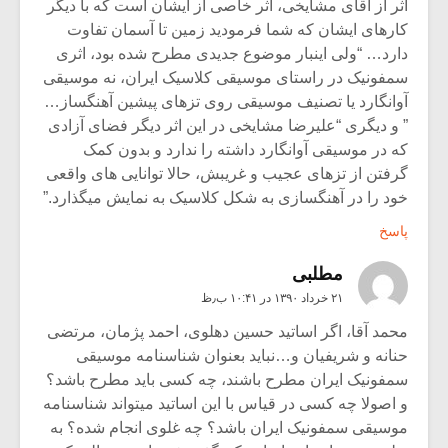
اثر از آقای مشایخی، اثر خاصی از ایشان است که با دیگر
کارهای ایشان که شما فرمودید زمین تا آسمان تفاوت
دارد… “ولی اینبار موضوع جدیدی مطرح شده بود، اثری
سمفونیک در راستای موسیقی کلاسیک ایران، نه موسیقی
آوانگارد یا تصنیف موسیقی روی تزهای پیشین آهنگساز…
” و دیگری “علیرضا مشایخی در این اثر دیگر فضای آزادی
که در موسیقی آوانگارد داشته را ندارد و بدون کمک
گرفتن از تزهای عجیب و غریبش، حالا توانایی های واقعی
خود را در آهنگسازی به شکل کلاسیک به نمایش میگذارد.”
پاسخ
مطلبی
۲۱ خرداد ۱۳۹۰ در ۱۰:۴۱ ب٫ظ
محمد آقا، اگر اساتید حسین دهلوی، احمد پژمان، مرتضی
حنانه و شریفیان و…نباید بعنوان شناسنامه موسیقی
سمفونیک ایران مطرح باشند، چه کسی باید مطرح باشد؟
و اصولا چه کسی در قیاس با این اساتید میتواند شناسنامه
موسیقی سمفونیک ایران باشد؟ چه غلوی انجام شده؟ به