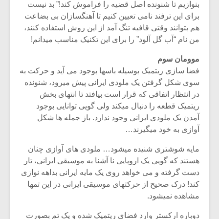
بنوازیم تا شنونده اصل قضیه را فراموش کند!” بد نیست
برای این ترفند نامی تعیین کنیم تا آهنگسازان بی بضاعت
هم بتوانند وقتی قافیه تنگ آمد از این روش استفاده کنند،
من نام “آب گل آلود” را برای این تکنیک مناسب میدانم!
موومان سوم
فضا سازی ریتمیک بوسیله باسها بوجود می آید و حرکت به
سوی شکل گرفتن یک ملودی ایرانی پیش میرود، شنونده
در انتظار اتفاقی که قرار است بیافتد تا انتهای بخش
ریتمیک قطعه را دنبال میکند ولی گویی توانایی بوجود
آمدن یک ملودی ایرانی وجود ندارد. باز جمله ها شکل
آوازی به خود میگیرند…
مایه شوشتری شنیده میشود… ملودی های آوازی چنان
هستند که گویی یک اروپایی نا آشنا به موسیقی ایرانی، تار
دست گرفته و می خواهد روی یک مایه ایرانی بداهه نوازی
کند! درک صحیح از حرکتهای موسیقی ایرانی در این تمها
مشاهده نمیشود.
دوباره ارکستر وارد فضای ریتمیک شده و یک تم بصورت