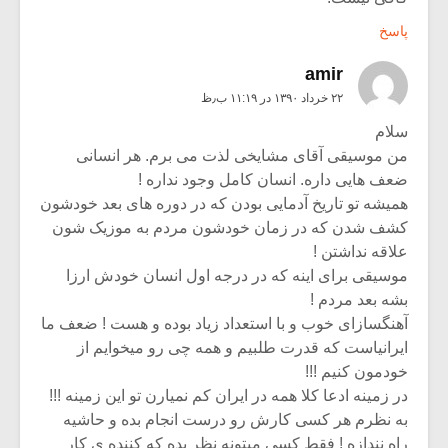
پاسخ
amir
۲۲ خرداد ۱۳۹۰ در ۱۱:۱۹ ب٫ظ
سلام
من موسیقی آقای مشایخی لذت می برم. هر انسانی
ضعف هایی داره. انسان کامل وجود نداره !
همیشه تو تاریخ آدمایی بودن که در دوره های بعد خودشون
کشف شدن که در زمان خودشون مردم به موزیک شون
علاقه نداشتن !
موسیقی برای اینه که در درجه اول انسان خودش ارزا
بشه بعد مردم !
آهنگسازای خوب و با استعداد زیاد بوده و هست ! ضعف ما
ایرانیاست که قدرت طلبیم و همه چی رو میخوایم از
خودمون کنیم !!!
در زمینه ادعا کلا همه در ایران کم نمیارن تو این زمینه !!!
به نظرم هر کسی کارش رو درست انجام بده و حاشیه
راه نندازه ! فقط کسی میتونه نظر بده که کننده ی کار