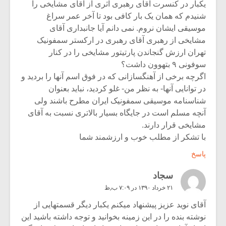
یکبار در کنسرت آقای رهبری اثری از آقای مشایخی را
شنیدم که همان یک بار کافی بود تا آخر عمر سراغ
موسیقی ایشان نروم. نمی دانم آیا جانبداری آقای
مشایخی از رهبری آقای رهبری در ارکستر سمفونیک
تهران ارزش گنجاندن پارتیتور مشایخی را در کنار
سوفونی ۹ بتهوون داشت؟
اگرچه برخی از آهنگسازانی که در فوق اسم آنها را بردید و
در توانایی آنها- به نظر من- غلو کردید، نباید بعنوان
شناسنامه موسیقی سمفونیک ایران مطرح باشند ولی
آنچه مسلم است در جایگاه بسیار بالاتری نسبت به آقای
مشایخی قرار دارند.
با تشکر از مطلب خوب و ارزشمند شما
پاسخ
سجاد
۲۱ خرداد ۱۳۹۰ در ۷:۰۹ ب٫ظ
آقای نوید عزیز پیشنهاد میکنم یکبار دیگر قسمتهایی از
نوشته بنده را در این زمینه بخوانید و توجه داشته باشید این