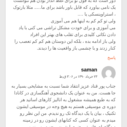
دور است که به قول تو برای غلط انداز بودن هم نتوانست
یک نامی بیاورد که قابل باور باشد برای ما….. مثلا بارتوک
، استراوینسکی یا ….
ولی تو کم کم به اینها هم می آموزی
می آموزی و برای خودت مشکل تراشی می کنی با یاد
دادن نکاتی کلیدی برای تقلب های بهتر این افراد
ولی باز ادامه بده ، بلکه این دوستان هم کم کم تعصب را
کنار زدند و با چشمی باز واقعیت ها را دیدند.
پاسخ
saman
۲۳ خرداد ۱۳۹۰ در ۳:۰۶ ق٫ظ
جناب پور قناد عزیز انتقاد شما نسبت به مشایخی بسیار به
جا هست. من به عنوان یک دانشجوی آهنگسازی در کانادا
که به طبع همیشه مشغول به انالیز کارهای اساتید هر
دوره ی موسیقی هستم به هیچ وجه در موسیقی ایشون
تکنیک ، بیان یا یک دیدگاه تک رو ندیدم. من این نظر رو
میدم به عنوان کسی که کتابهای ایشون رو در زمینه
دیدگاههای فلسفی هنری ایشون و چه در زمینه س