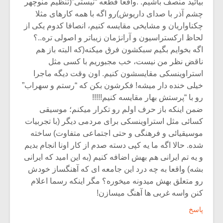
بیائید منصف باشیم. .واقعا قطعه “نیستی”(تنظیم منوچهر
چشم آذر با صدای داریوش)رو اگه با همه کارهای مثلا
چکناواریان و مشایخی مقایسه کنیم، انصافا کدوم یکی از
لحاظ ارکستراسیون و آرانژمان زیباتر و اصولی تره..؟
اگه بخوایم بگیم سبکشون فرق میکنه(که البته باز هم
ناقض نظر من نیست، خب مجبوریم با کسی مثل
استراوینسکی مقایسشون کنیم. اون وقت دیگه ماجرا
خیلی خنده دار میشه! فکرشون بکن که “رستم و سهراب”
رو با “پرستش بهار مقایسه کنیم!!!!!
ضمن اینکه باز حرف اولم رو تکرار میکنم؛ موسیقی
کسائی مثل استراوینسکی برای مردمی دیگر (با تجربیات
موسیقیائی و فرهنگی و حتی اجتماعی متفاوت) ساخته
شده. حالا اگه ما یه کپی دسته صدم از کار اونا انجام بدیم
و یه تم ایرانی هم بهش اضافه کنیم (به این امید که ایرانی
بشه) واقعا به چه درد این جامعه ای که آهنگساز خودش
رو متعلق بهش میدونه میخوره؟ مگر اینکه رسما اعلام
کنن واسه غربی ها آهنگ میسازن!
پاسخ