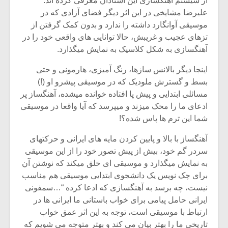
از سیستم آهنگسازی این استادان معرفی کرده اند.
علیرضا مشایخی در این اثر دیگر فضای آزادی که در
موسیقی آوانگارد داشته را ندارد و بدون کمک گرفتن از
تزهای عجیب و غریبش، حالا توانایی های واقعی خود را در
آهنگسازی به شکل کلاسیک به نمایش میگذارد.
اینجا دیگر بالانس سازها، رنگ آمیزی، هارمونی و حتی
بسط و گسترش ملودیک که در موسیقی پیشرو او (!)
مسائلی ابتدایی و پیش پا افتاده خوانده میشده، آهنگساز پر
ادعای ما را محک میزند و میپرسد که آیا واقعا در موسیقی
شما این ترم ها پاس شده؟!
آهنگساز با بالا و پایین کردن مایه های ایرانی و حرکتهای
سردر گم خود، بیش از پیش تصور خود را از این موسیقی
به نمایش میگذارد و موسیقی ای خلق میکند که نوشتن آن
برای چک نویس یک دانشجوی ابتدایی موسیقی هم مناسب
نیست، چه برسد به آهنگسازی که ادعا کرده “…سمفونی
ایرانی حامل پیامی برای خواب باستانی ما ایرانی ها در
ارتباط با موسیقی است، توجه به این اثر عمق خواب
تاریخی ما را بهتر بیان می کند و بهتر متوجه می شویم که