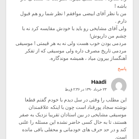
باشه !
من با نظر آقای ابیضی موافقم ! نظر شما رو هم قبول
دارم .
ولی آقای مشایخی رو باید با خودش مقایسه کرد نه با
چشم من داریوش!
مردمی بودن خوب هست ولی نه به هر قیمتی ! موسیقی
مردمی تاریخ مصرف داره ولی موسیقی که از تفکر
آهنگساز بیرون میاد ، همیشه موندگاره.
پاسخ
Haadi
۲۳ خرداد ۱۳۹۰ در ۲:۳۶ ق٫ظ
این مطلب را وقتی در سل دیدم با خودم گفتم قطعا
نوشته سجاد پورقناد است چون با اینکه علاقمندان
موسیقی مشایخی در بین استادان تقریبا نزدیک به صفر
هستند، تا به حال کسی حاضر نشده این مسئله را علنی
کند و در حد حرف های خودمانی و محفلی باقی مانده
است.