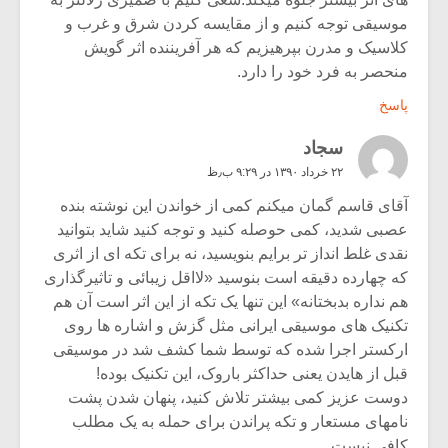
موسیقی توجه کنیم و از مقایسه کردن شرق و غرب و
کلاسیک و مدرن بپرهیزیم که هر آفریننده اثر گویش
منحصر به فرد خود را دارد.
پاسخ
سجاد
۲۲ خرداد ۱۳۹۰ در ۹:۲۹ ب٫ظ
آقای قاسم گمان میکنم کمی از خواندن این نوشته بنده
عصبی شدید، کمی حوصله کنید و توجه کنید شاید بتوانید
نقدی غلط انداز تر برایم بنویسید، نه برای تکه ای از اثری
که چهارده دقیقه است بنوسید «لااقل زیبائی و تاثیرگذاری
هم نداره بدبختانه» این تنها یک تکه از این اثر است آن هم
تکنیک های موسیقی ایرانی مثل گزش و اشاره ها روی
ارکستر اجرا شده که توسط شما کشف شد در موسیقی
قبل از هایدن یعنی حداکثر باروک، این تکنیک بوده!
دوست عزیز کمی بیشتر تلاش کنید، پنهان شدن پشت
نامهای مستعار و تکه پراندن برای حمله به یک مطلب
کافی نیست.