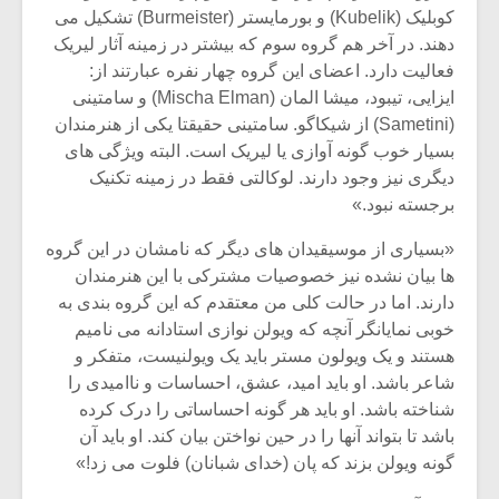
کوبلیک (Kubelik) و بورمایستر (Burmeister) تشکیل می
دهند. در آخر هم گروه سوم که بیشتر در زمینه آثار لیریک
فعالیت دارد. اعضای این گروه چهار نفره عبارتند از:
ایزایی، تیبود، میشا المان (Mischa Elman) و سامتینی
(Sametini) از شیکاگو. سامتینی حقیقتا یکی از هنرمندان
بسیار خوب گونه آوازی یا لیریک است. البته ویژگی های
دیگری نیز وجود دارند. لوکالتی فقط در زمینه تکنیک
برجسته نبود.»
«بسیاری از موسیقیدان های دیگر که نامشان در این گروه
ها بیان نشده نیز خصوصیات مشترکی با این هنرمندان
دارند. اما در حالت کلی من معتقدم که این گروه بندی به
خوبی نمایانگر آنچه که ویولن نوازی استادانه می نامیم
هستند و یک ویولون مستر باید یک ویولنیست، متفکر و
شاعر باشد. او باید امید، عشق، احساسات و ناامیدی را
شناخته باشد. او باید هر گونه احساساتی را درک کرده
باشد تا بتواند آنها را در حین نواختن بیان کند. او باید آن
گونه ویولن بزند که پان (خدای شبانان) فلوت می زد!»