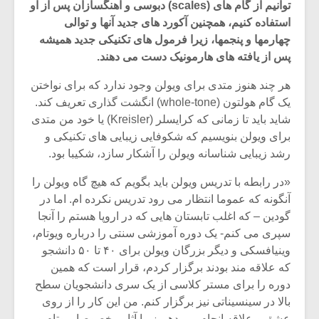
توانیم از گام های (scales) دبوسی و آهنگسازان پس از او
استفاده کنیم، همچنین آکورد های جدید آنها و توالی
چهارمها و پنجمها، زیرا فرمول های تکنیکی جدید همیشه
پس از یافته های هارمونیک دست می دهند.
هر چند هنوز متدی برای ویولن وجود ندارد که برای نواختن
یک گام هولتون (whole-tone) انگشت گذاری تعریف کند.
شاید باید تا زمانی که کرایسلر (Kreisler) یا خود من متدی
برای ویولن بنویسیم که شکوفایی زیبایی های تکنیکی و
رشد زیبایی شناسانه ویولن را آشکار سازد، شکیبا بود.
«در رابطه با تدریس ویولن باید بگویم که هیچ گاه ویولن را
آنگونه که عموما انتظار می رود تدریس نکرده ام. اما در
گودین – که اغلب تابستان هایی که در اروپا هستم را آنجا
میکلوش روژا
موریس ژار
سپری می کنم- یک دوره آموزشی سنتی را درباره ویوتام،
وینیافسکی و دیگر بزرگان ویولن برای ۴۰ تا ۵۰ دانشجو
که علاقه مند بودند برگزار کردم، قرار است که همین
دوره را برای مستر کلاسی از یک سری دانشجویان سطح
یادداشتی بر موسیقی
دوره آموزش
بالا در سینسیناتی نیز برگزار کنم. من این کار را از روی
متن فیلم «متری
موسیقی بر
عشق و علاقه انجام می دهم زیرا آثار مخصوصا ویوتام و