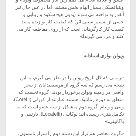
شیش و نیم»
موسیقی فی
برگزار می 
وینیافسکی بسیار الهام بخش هستند. اما در عین حال نیز
آنقدر بد نواخته می شوند (بدون هیچ شکوه و زیبایی و
اگر نمی توانی
سکانسی به 
حسی از تفسیر سنتی اثر) که کیفیت کار نوازنده مانند
مشهورترین باشی،
موسیقی فیلم 
کیفیت کار کارگرهایی است که از روی مقاطعه کار می
بدنام ترین باش
کنند و مزد می گیرند!»
ویولن نوازی استادانه
«زمانی که کل تاریخ ویولن را در نظر می گیرم، به این
نتیجه می رسم که سه گروه از موسیقیدانان از تبحر
واقعی در زمینه ویولن برخوردار بودند. گروه نخست که
متعلق به دوره رمانتیک هستند عبارتند از کورلی (Corelli)،
ویتی و ویتام. گروه دوم متشکل از سه عضو است که به
تکامل هنری رسیده اند: لوکاتلی (Locatelli)، تارتینی و
پاگانینی.»
«گروه معاصر هم تراز این دسته دوم را سزار تامسون،