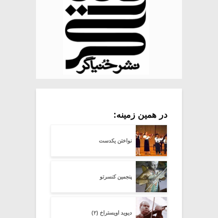
در همین زمینه:
نواختن یکدست
پنجمین کنسرتو
دیوید اویستراخ (۲)