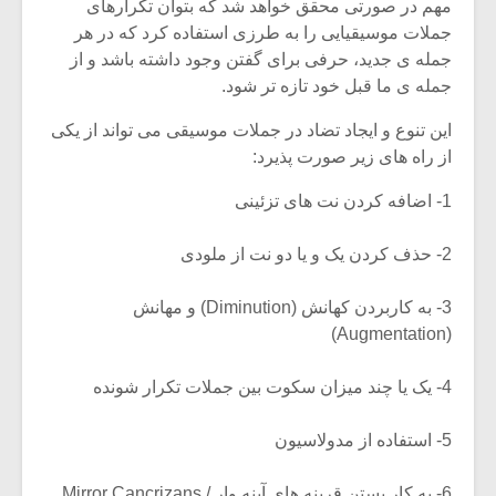
شیش و نیم»
موسیقی فی
مهم در صورتی محقق خواهد شد که بتوان تکرارهای
برگزار می 
جملات موسیقیایی را به طرزی استفاده کرد که در هر
جمله ی جدید، حرفی برای گفتن وجود داشته باشد و از
اگر نمی توانی
سکانسی به 
جمله ی ما قبل خود تازه تر شود.
مشهورترین باشی،
موسیقی فیلم 
بدنام ترین باش
این تنوع و ایجاد تضاد در جملات موسیقی می تواند از یکی
از راه های زیر صورت پذیرد:
1- اضافه کردن نت های تزئینی
2- حذف کردن یک و یا دو نت از ملودی
3- به کاربردن کهانش (Diminution) و مهانش
(Augmentation)
4- یک یا چند میزان سکوت بین جملات تکرار شونده
5- استفاده از مدولاسیون
6- به کار بستن قرینه های آینه وار Mirror Cancrizans /