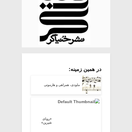
در همین زمینه:
ملودی، همراهی و هارمونی
«رویای
شیرین»