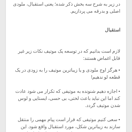
در زیر به شرح سه بخش ذکر شده؛ یعنی استقبال، ملودی
اصلی و بدرقه می پردازیم.
استقبال
لازم است بدانیم که در توسعه یک موتیف نکات زیر غیر
قابل اغماض هستند:
• هرگز اوج ملودی و یا زیباترین موتیف را به زودی در یک
قطعه لو ندهیم!
• اجازه دهیم شنونده به موتیفی که تکرار می شود عادت
میکلوش روژا
موریس ژار
کند اما این نباید باعث لختی، بی حسی، ایستایی و لوس
شدن موتیف گردد.
• سعی کنیم موتیفی که قرار است پیام مهمی را منتقل
یادداشتی بر موسیقی
دوره آموزش
سازند به زیباترین شکل، مورد استقبال واقع شود. این
متن فیلم «متری
موسیقی بر