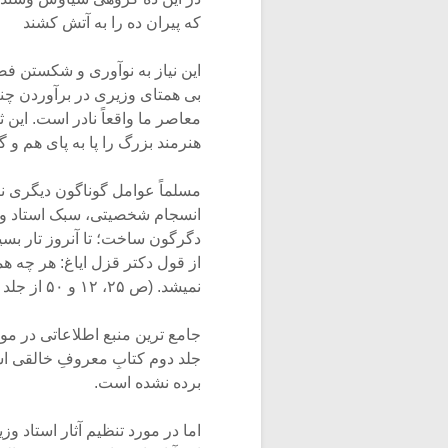
که پیران ده را به آتش کشند
این نیاز به نوآوری و شکستن 
بی همتای وزیری در برآوردن چنی
معاصر ما واقعاً نادر است. این ث
هنرمند بزرگ را پا به پای هم و گ
مسلماً عوامل گوناگون دیگری ن
انسجام شخصیتی، سبک استاد و توا
دگرگون ساخت؛ تا آنروز تار بسیار
از قول دکتر قزل ایاغ: هر چه همه
نمیشد. (ص ۲۵، ۱۲ و ۵۰ از جلد ۲). رموز تحکیم او دوستی را در این جملات میتوان به خوبی دید.
جامع ترین منبع اطلاعاتی در مور
جلد دوم کتابِ معروفِ خالقی اس
برده نشده است.
اما در مورد تنظیم آثار استاد وز