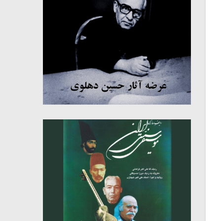
میکلوش روژا
موریس ژار