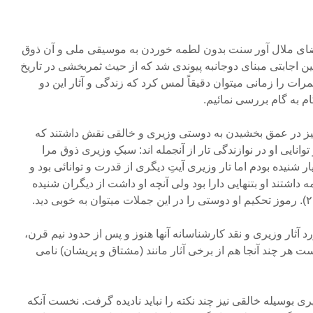
فضای ملال آور سنت بدون لطمه خوردن به موسیقی ملی و آن ذوق
ن اجابتی مبنای دوجانبه پیوندی شد که از حیث ثمربخشی در تاریخ
مرات را زمانی میتوان دقیقاً لمس کرد که زندگی و آثار این دو
ام به گام بررسی نمائیم.
یز در عمق بخشیدن به دوستی وزیری و خالقی نقش داشتند که
نایی او در نوازندگی تار از آنجمله اند: سبکِ وزیری ذوق مرا
 شنیده بودم اما تار وزیری آیتِ دیگری از قدرت و توانائی بود و
 داشتند او بتنهایی دارا بود ولی آنچه او داشت از دیگران شنیده
د آثار وزیری و نقد کارشناسانه آنها هنوز و پس از حدود نیم قرن،
ت هر چند آنجا هم از برخی آثار مانند (مشتاق و پریشان) نامی
یری بوسیله خالقی نیز چند نکته را نباید نادیده گرفت. نخست آنکه