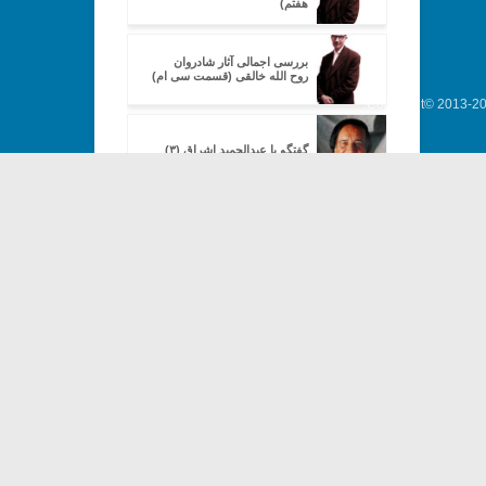
هفتم)
بررسی اجمالی آثار شادروان
روح الله خالقی (قسمت سی ام)
Copyright© 2013-202
گفتگو با عبدالحمید اشراق (۳)
تحلیلی بر «چنگ رودکی» (۱)
تحلیلی بر «چنگ رودکی» (۳)
از آخرین نوازنده تا اولین آهنگ‌ساز
(۱)
از آخرین نوازنده تا اولین آهنگ‌ساز
(۲)