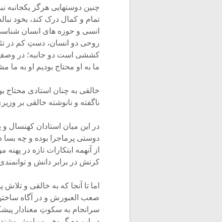
چنین دوستهایی هرگز یکجانبه نب
تمام و کمال درک کند، بخود نبالد
انسی و حوزه های انسان شناسی د
روحی دو انسان، دستِ کم در تئو
کششی است دو جانبه؛ در وصفِ 
ما به او محتاج بودیم او به ما مش
خالقی به چنان استادی محتاج بو
ناگفته و نانوشته خالقی بر وزیر
در این میان استادان کهنسال و 
دوستی پرماجرا بوده و چه بسا 
از آنهمه ابتکارات تازه در پهنه 
کرنش در برابر دانش و توانمندی
اما تا آنجا که به خالقی و تلاش
صعب العبورش و در آگاه ساختن
سرانجام به سکوتِ معنادار پیش
در این ده گروهی سیاوش وشند