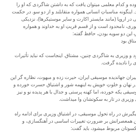
وده و کدام معلمی میتوان یافت که به داشتن شاگردی که او را
. اینگونه مناسباتِ انسانی همواره متقابلند و از دو سو. در حکمت
ر اروپا (مانند مایستر اکارت و سایر موستیکرها)، نزدیکی
ری، نامحدود است و از قسم قربتِ او به خداوند و همواره
این دو سویه بودن، حافظ گفته:
تاق بود
د و وزیری به شاگردی چنین، مشتاق. اینجاست که نباید تأثیرات
ی را نادیده گرفت.
پیران جهاندیده موسیقی ایران، حیرت زده و مبهوت، نظاره گر این
در نهان و خلوتِ خویش به اینهمه شور و اشتیاق حسرت خورده و
موسیقی یکه خورده، اما کهنه پرستی و جدال با هر پدیده نو و نیز
 وزیری در تار به سکوتشان وا میداشت.
 پیگیرش در راه تحول موسیقی، در اشتیاق وزیری برای ادامه راه
 همعصرانش بر ضرورتِ تغییرات اساسی در آهنگسازی، و
کسوتان مربوط میشود، باید گفت: