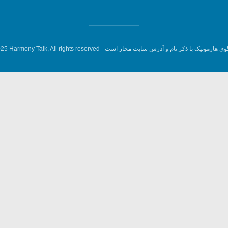
وی هارمونیک با ذکر نام و آدرس سایت مجاز است -
5 Harmony Talk, All rights reserved.