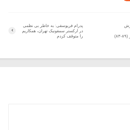
وزش
پدرام فریوسفی: به خاطر بی نظمی
در ارکستر سمفونیک تهران، همکاریم
متنشر شده در سال‌های اخیر (۸۹-۸۳)
را متوقف کردم