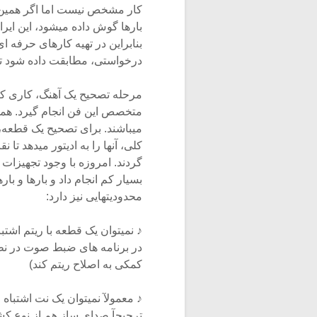
کار مشخص نیست اما اگر همین اش
بارها گوش داده میشود، این ایرا
بنابراین در تهیه کارهای حرفه 
درخواستی، مطابقت داده شود تا
مرحله تصحیح یک آهنگ، کاری کا
متخصص این فن انجام گیرد. هم
میباشند. برای تصحیح یک قطعه، ا
کلی، آنها را به ادیتور میدهد 
گردند. امروزه با وجود تجهیزات
بسیار کم انجام داد و بارها و باره
محدودیتهایی نیز دارد:
♪ نمیتوان یک قطعه با ریتم اشتب
در برنامه های ضبط صوت در نظر
کمکی به اصلاح ریتم کند)
♪ معمولآ نمیتوان یک نت اشتباه
ترجیحآ صدای ساز هم از نوع کش