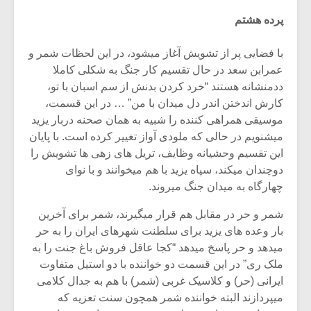
شیش و نیم»
موسیقی فی
برگزار می 
پرده هشتم
اگر نمی توانی
سکانسی به 
با فضایی پر از تشویش آغاز میشود، در این لحظات شمر و
مشهورترین باشی،
موسیقی فیلم 
عمرابن سعد در حال تقسیم کار جنگ به شکلی کاملا
بدنام ترین باش
ددمنشانه هستند “خرد کردن بدنش از سم اسبان با تو،
کارش اندختن اندر دل میدان با من” … در این قسمت،
موسیقی همراهی کننده را شبیه به همان صحنه دربار یزید
میشنویم در حالی که ملودی آواز تغییر کرده است. با پایان
این تقسیم وحشیانه وظایف، تریل های زهی ها تشویش را
دوچندان میکند، سپاه یزید با هم میخوانند و با نوای
چهارگاه به میدان جنگ میروند.
شمر و حر در مقابل هم قرار میگیرند، شمر برای آخرین
بار وعده های یزید برای سلطنت شهرهای ایران را به حر
میدهد و حر پاسخ میدهد “کجا عاقل فروش باغ جنت را به
ملک ری” در این قسمت دو خواننده با دو استیل متفاوت
ایرانی (حر) و کلاسیک غربی (شمر) با هم به جدال کلامی
میپردازند البته خواننده شمر همچون سنت تعزیه که