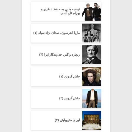
توصیه هایی به حافظ ناظری و
بهرام تاج آبادی
ماریا آندرسون، صدای نژاد سیاه (۱)
ریچارد واگنر، خداوندگار اپرا (۴)
جاش گروبن (۱)
جاش گروبن (۲)
اپرای متروپلیتن (۲)