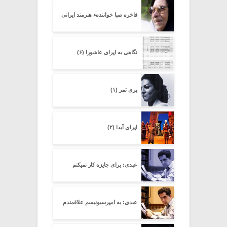
فاخره صبا خوانندهء هنرمند ایرانی
نگاهی به اپرای عاشورا (۶)
پری ثمر (۱)
اپرای آیدا (۲)
عبدی: برای جایزه کار نمیکنم
عبدی: به امپرسیونیسم علاقمندم