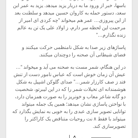
باسها، خبر از ورود ما به دربار یزید میدهد. یزید به عمر ابن
سعد، دستور حمله به کاروان حسین میدهد و سلطنت بعد
از این پیروزی… عمر هم میخواند “چه کردی ای امیر از
مرحمت این لحظه سر دارم، ز اولاد علی یک تن به عالم
زنده نگذارم…”
پاساژهای زیر صدا به شکل نامنظمی حرکت میکنند و
فضای شیطانی آن صحنه را دوچندان میکنند.
در این هنگام، شمر مست به صحنه می آید و میخواند “…
عیش آن زمان خوش است که عباس نامور دست از تنش
فتد ز صف کارزار شمر…” صدای گلوکن اشپیل به شکل
هوشمندانه ای تخیلات شمر را که در این لیبرتو، شخصیت
دو گانه شاعر معاب و خونریز را به صورت همزمان دارد،
با نواختن پاساژی نشان میدهد؛ همین یک جمله میتواند
توانایی تصویر سازی عبدی را به خوبی به نمایش بگذارد که
میتواند با فقط ۸ نت روحیات متناقض یک کاراکتر را
تصویرسازی کند.