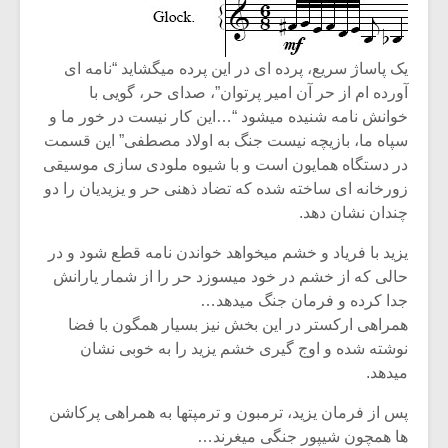
یک پاساژ سریع، پرده ای در این پرده میگشاید “نامه ای
آورده ام از حر آن امیر پرتوان”، صدای حر، گویی با
خوانش نامه شنیده میشود “…این کار نیست در خور ما و
سپاه ما، بازیچه نیست جنگ به اولاد مصطفی” این قسمت
در دستگاه همایون است و با شیوه ملودی سازی موسیقی
زورخانه ای ساخته شده که تضاد ذهنی حر و یزیدیان را دو
چندان نشان دهد.
یزید با فریاد و خشم میخواهد خواندن نامه قطع شود و در
حالی که از خشم در خود میسوزد حر را از شمار یارانش
جدا کرده و فرمان جنگ میدهد…
میکلوش روژا
موریس ژار
همراهی ارکستر در این بخش نیز بسیار همگون با فضا
نوشته شده و اوج گیری خشم یزید را به خوبی نشان
میدهد.
یادداشتی بر موسیقی
دوره آموزش
پس از فرمان یزید، ترمبون و ترمپتها به همراهی پرکاشن
متن فیلم «متری
موسیقی بر
ها همچون شیپور جنگی میغرند…