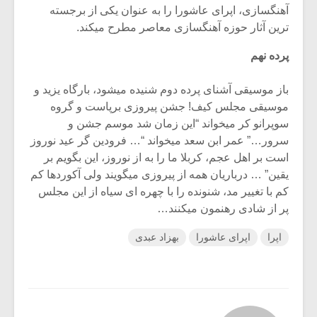
آهنگسازی، اپرای عاشورا را به عنوان یکی از برجسته
ترین آثار حوزه آهنگسازی معاصر مطرح میکند.
پرده نهم
باز موسیقی آشنای پرده دوم شنیده میشود، بارگاه یزید و
موسیقی مجلس کیف! جشن پیروزی برپاست و گروه
سوپرانو کر میخواند “این زمان شد موسم جشن و
سرور…” عمر ابن سعد میخواند “… فرودین گر عید نوروز
است بر اهل عجم، کربلا ما را به از نوروز، این بگویم بر
یقین” … درباریان همه از پیروزی میگویند ولی آکوردها کم
کم با تغییر مد، شنونده را با چهره ای سیاه از این مجلس
پر از شادی رهنمون میکنند…
اپرا
اپرای عاشورا
بهزاد عبدی