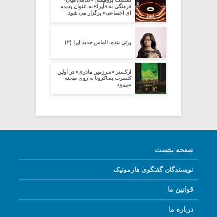
نشست پژوهشی «نگاهی میان-
فرهنگی به «اُپرا» به عنوان پدیده
ای اجتماعی» برگزار می شود
پرتی ینده، الماس جدید اپرا (۲)
ارکستر «سرزمین مادری» در اولین
کنسرت پساکرونا به روی صحنه
می‌رود
صفحه نخست
نویسندگان گفتگوی هارمونیک
قوانین ما
درباره ما