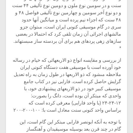
سنت و در سومین نوع ملون و دومین نوع تألیفى ۴۴ سنت
و دو نوع آخر سومین و چهارمین نوع تألیفى فواصل ۴۸ و
۴۸ سنت که اجزاء نیم پرده است و میانگین آنها حدود
سرى در گام موسیقى کنونى ایران است، مى‏توان جزو
مالش‏هاى اجرائى آن زمان تلقى کرد که احتمالا در بعضى
سازهای زهى پرده‏اى هم براى آن بردسته ساز مى‏بسته‏اند.
*
از بررسى و مقایسه انواع ذو الاربع‏هائى که خیام در رساله
خود آورده است با موسیقى هفت دستگاه کنونى ایران
ملاحظه مى‏شود که ذو الاربع‏ها در طول زمان به راه تعدیل
گرایش حاصل کرده است. فارابى نیز در کتاب جامع
موسیقى کبیر خود در ذو الاربع‏هاى پیشنهادى خود، با
واحدى که مبتکر آن بوده است، دانگ را بصورت:
۱۲-۲۴-۲۴ (با واحد فارابى) معرفى کرده است که
براساس واحد کنونى سنت معادل است با: ۱۰۰-۲۰۰-۲۰۰
با توجه به آنکه ابونصر فارابى مبتکر این گام است، این
گام در چند قرن بعد بوسیله موسیقیدان و آهنگساز