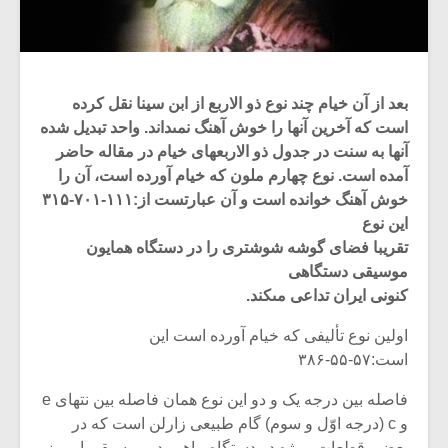
بعد از آن خیام چند نوع ذو الاربع از ابن سینا نقل کرده
است که آخرین آنها را خوش آهنگ نمى‏داند. واحد تبدیل شده
آنها به سنت در جدول ذو الاربع‏هاى خیام در مقاله حاضر
آمده است. نوع چهارم ملون که خیام آورده است، آن را
خوش آهنگ خوانده است و آن عبارتست از:۱۱۱-۷۰۱-۳۱۵
این نوع
تقریبا فضاى گوشه شوشترى را در دستگاه همایون
موسیقى دستگاهى
کنونى ایران تداعى مى‏کند.
اولین نوع تألیفى که خیام آورده است این
است:۵۷-۵۵-۳۸۶
فاصله بین درجه یک و دو این نوع همان فاصله بین نت‏هاى‏ e
و c (درجه اوّل و سوم) گام طبیعى زارلن است که در
بعضى قطعات بویژه در دستگاه ماهور در موسیقى امروز