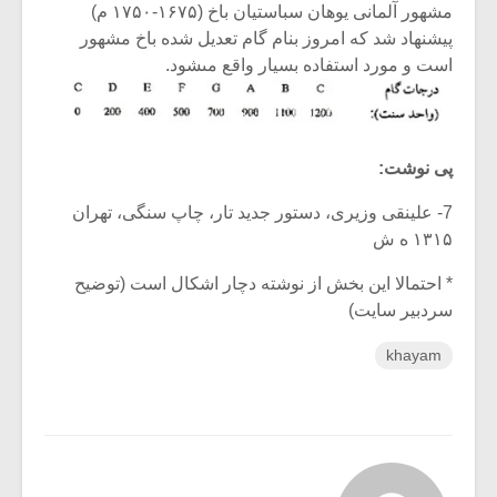
مشهور آلمانى یوهان سباستیان باخ (۱۶۷۵-۱۷۵۰ م)
پیشنهاد شد که امروز بنام گام تعدیل شده باخ مشهور
است و مورد استفاده بسیار واقع مى‏شود.
پی نوشت:
7- علینقى وزیرى، دستور جدید تار، چاپ سنگى، تهران
۱۳۱۵ ه ش
* احتمالا این بخش از نوشته دچار اشکال است (توضیح
سردبیر سایت)
khayam