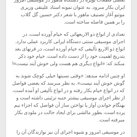
ایران بکار مى‏رود. به عنوان نمونه استاد علینقى وزیرى
موتیو آغاز تصنیف ماهور با شعر دکتر حسین گل گلاب
را بر همین فاصله ساخته است.
تعدادى از انواع ذو الاربع‏هائى که خیام آورده است، در
اجراى موسیقى سنتی دستگاه ایرانى کاربرد عملى ندارد.
انواع ذو الاربع تألیفى که خیام آورده است، در قرن‏هاى بعد
بتدریج اهمیت خود را از دست داده است. خیام خود ذکر
مى‏کند که: «انواع دیگرى هم هست ولى خوش آیند نیست»!
او چنین ادامه مى‏دهد: «وقتى نسبت‏ها خیلى کوچک شوند به
گوش خوش آیند نیست». به نظر مى‏رسد که بعضى فواصل
که در انواع خیام بکار رفته و در انواع تألیفى او آمده است،
میکلوش روژا
موریس ژار
از نظر اجراى موسیقى بیشتر جنبه تزئینى داشته است و
بهنگام خواندن آواز یا نواختن ساز آن فواصل که اجزاء نیم
پرده است، بطور مالشى براى ایجاد حالت در ملودى بکار
میرفته است.
یادداشتی بر موسیقی
دوره آموزش
متن فیلم «متری
موسیقی بر
در موسیقى امروز و شیوه اجراى آن نیز نوازندگان آن را