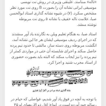
شیش و نیم»
موسیقی فی
«ناله» مى‏نامند. علینقى وزیرى در روش نت نویسى
برگزار می 
موسیقى ایرانى نشانه آن را بصورت‏ B روى نت مورد نظر
مشخص مى‏کرد. (۷) در شیوه نشانه گذارى استاد ابوالحسن
اگر نمی توانی
سکانسی به 
صبا، علامت ناله خفیف با نشانه ۵ روى نت مربوطه
مشهورترین باشی،
موسیقی فیلم 
بدنام ترین باش
نوشته مى‏شد.
استاد صبا، به هنگام تعلیم ویلن به نگارنده یاد آور مى‏شدند
که در اجراى ردیف موسیقى ایشان هر جا این نشانه آمد،
انگشت مربوطه روى دسته ساز، مالشى تا حدود نیم پرده
حاصل مى‏کند و اجراى شایسته آن حتى در مواردى کمتر از
نیم پرده را نیز ایجاب مى‏کند که البته باید بصورت حضورى
از استاد مجرب شنید و اجرا کرد.
با توجه به آنچه در فوق یاد آور شدیم، فواصلى که خیام در
رساله خود آورده است در انواع: اوّل ذو الاربع‏هاى او ۳۵