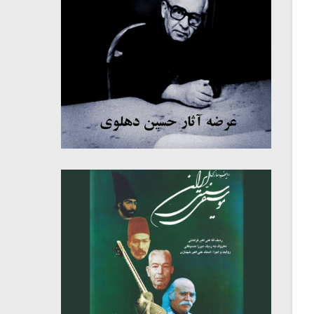
میکلوش روژا
موریس ژار