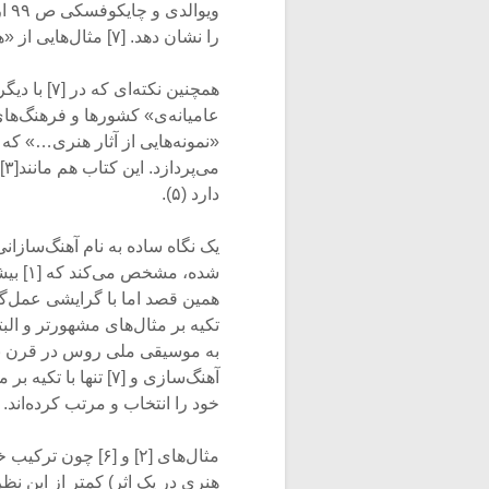
ویو
را نشان دهد. [۷] مثال‌هایی از «هایدن»، بتهوون، «موتزارت» و باخ دارد.
همچنین نکت
«نمونه‌هایی از آثار هنری…» که 
م
دارد (۵).
یک نگاه ساده به نام آهنگ‌سازان
همین قصد اما با گرایشی عمل‌گرا
آهنگ‌سازی و [۷] تنه
خود را انتخاب و مرتب کرده‌اند.
مثال‌های [۲] و [۶
هنری در یک اثر) کمتر از این ن