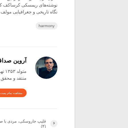
نوشته‌های ریمسکی کرساکف که 
نگاه تاریخی و جغرافیایی مولف
harmony
آروین صدا
متولد ۱۳۵۳ تهران
منتقد و محقق
مشاهده تمام پست 
فلیپ جاروسکی، مردی با صد
(۴)