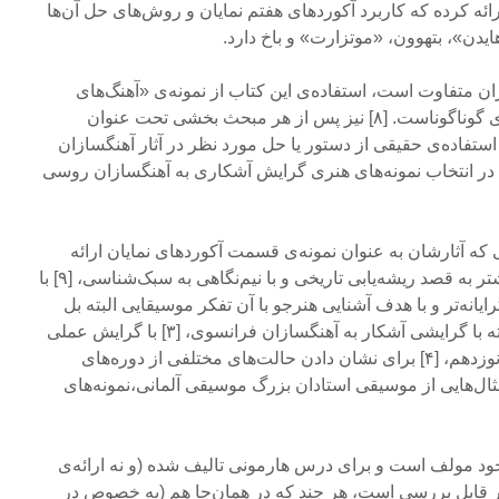
الدی و چایکوفسکی ص ۹۹ ارائه کرده که کاربرد آکورد‌های هفتم نمایان و روش‌های حل آن‌ها
ه‌ای که در [۷] با دیگران متفاوت است، استفاده‌ی این کتاب از نمونه‌ی «آهنگ‌های
عامیانه‌ی» کشورها و فرهنگ‌های گوناگوناست. [۸] نیز پس از هر مبحث بخشی تحت عنوان
استفاده‌ی حقیقی از دستور یا حل مورد نظر در آثار آهنگسازان
ی‌پردازد. این کتاب هم مانند[۳] در انتخاب نمونه‌های هنری گرایش آشکاری به آهنگسازان روسی
ی که آثارشان به عنوان نمونه‌ی قسمت آکوردهای نمایان ارائه
شده، مشخص می‌کند که [۱] بیشتر به قصد ریشه‌یابی تاریخی و با نیم‌نگاهی به سبک‌شناسی، [۹] با
یانه‌تر و با هدف آشنایی هنرجو با آن تفکر موسیقایی البته بل
تکیه بر مثال‌های مشهورتر و البته با گرایشی آشکار به آهنگسازان فرانسوی، [۳] با گرایش عملی
به موسیقی ملی روس در قرن نوزدهم، [۴] برای نشان دادن حالت‌های مختلفی از دوره‌های
ا با تکیه‌ بر مثال‌هایی از موسیقی استادان بزرگ موسیقی آلمانی،نمونه‌های
] چون ترکیب خود مولف است و برای درس هارمونی تالیف شده (و نه ارائه‌ی
ظر قابل بررسی است، هر چند که در همان‌جا هم (به خصوص در