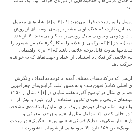
حاوی تازگی‌ها و خلاقیت‌هایی در دوره‌ی خودش بود، یک کتاب
ست.
[۱]، [۳]، [۴] و [۸] هارمونی فونکسیونل را مورد بحث قرار می‌دهند.[۱]، [۳] و [۸] نشانه‌های معمول
 با این تفاوت که علائم اولی بیشتر بر پایه‌ی توسعه‌‌ای از روش
اختصار نویسی «ویلهلم مالر» است و دومی و سومی سبک روسی را به کار می‌بندند. [۴] از عدد
نویسی رومی استفاده می‌کند. بقیه (به جز [۹] که ترکیبی از علائم را به کار گرفته) باس شیفره را
با تغییرات کمی به کار می‌برند. شاید تنها تفاوت قابل توجه علائمی باشد که [۷] برای راهنمایی
علائمی گرافیکی با استفاده از اعداد و جهت‌نماها که به خواننده
 حرکت دهد.
تاریخی که در کتاب‌های مختلف آمده؛ با توجه به اهداف و نگرش
ی اصلی کتاب) تعیین شده و به همین علت گرایش‌های جغرافیایی
و سبکی زیادی در آن موجود است. برای مثال در توضیح آکورد هفتم نمایان در [۱] ۶ مثال از ۱۴۵۰
تا ۱۶۵۰ برای نشان دادن پیش‌زمینه‌های تاریخی و نحوه‌ی تکوین استفاده از این آکورد و بیش از ۱۰
یوالدی»، «تلمان» از دوره‌ی باروک برای نمایش استفاده‌ی مشخص
از این نوع آکورد درج شده است؛ در حالی که در [۳] تنها یک مثال از «شومان» در معرفی و
هندل»، «آرنسکی»، «چایکوفسکی»، «بتهوون» و «گریک» در مبحث
«پرش در حل آکورد دومینانت به تونیک» ص ۱۵۷ دارد. [۴] نمونه‌هایی از شومان، «شوبرت»