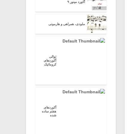
آکورد مینور ۹
ملودی، همراهی و هارمونی
توالی
آکوردهای
کروماتیک
آکوردهای
هفتم ساده
شده