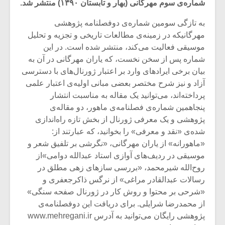
شماره‌ی سوم مهرگانی (بهار و تابستان ۱۳۹۰) منتشر شد.
به تازگی سومین شماره‌ی دوفصلنامه پژوهشی
مهرگانیکه در زمینه‌ی مطالعات تاریخی و تجزیه و تحلیل
موسیقی فعالیت می‌کند، منتشر شده است. در این
شماره پس از سخن نخست، که یاران مهرگانی در آن به
بیان برخی ایرادهای وارد بر اعتبار ژورنال‌های با دسترسی
آزاد و نیز شرح مختصر بعضی مبانی اولیه‌ی اعتبار علمی
پرداخته‌اند، می‌توانید یک مقاله به مناسبت انتشار
پنجاهمین شماره‌ی فصلنامه‌ی ماهور، دو مقاله‌ی
پژوهشی و یک معرفی ژورنال از بخش تازه راه‌اندازی
شده‌ی «نقد و معرفی» را بخوانید، که عبارتند از:
«ماهورانه» از یاران مهرگانی، «نگرشی بر تلفیق شعر و
موسیقی در ردیف‌های آوازی استاد عبدالله دوامی»از
میکلوش روژا
موریس ژار
روح‌الله شیرمحمد، «بررسی سازهای زهی مطلق در
رسالات عبدالقادر مراغی» از نرگس ذاکرجعفری و
«شرحی بر محتوا و روش کار در ژورنال صفحه سنگی»
از محمدرضا شرایلی. برای دریافت این دوفصلنامه‌ی
یادداشتی بر موسیقی
دوره آموزش
پژوهشی رایگان می‌توانید به آدرس www.mehregani.ir
متن فیلم «متری
موسیقی بر