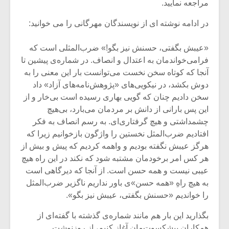
شیش و نیم»
موسیقی فی
مراجعه نمایید.
برگزار می 
در ادامه نوشته ای از نویسندگان مهرگانی را می خوانید:
اگر نمی توانی
سکانسی به 
مشهورترین باشی،
موسیقی فیلم 
«عیبش بگفتی، حسنش نیز بگو!» ضرب‌المثلی است که
بدنام ترین باش
فرامی‌خواندمان به اعتدال و انصاف. در شماره‌ی پیشین تا
آنجا که کوتاه سخن نخست می‌توانست بار این معنی را به
دوش بکشد، در نیکویی‌های «پژوهش‌نامه‌های آزاد» داد
سخن دادیم چنان که گویی بهاری رسیده است بی‌خار و از
این پس بارانی از دانش بر مردمان می‌بارد، بی‌هیچ
چشمداشتی و هیچ گرفتاری‌ای. به رسم انصاف به فکر
افتادیم ضرب‌المثل نخستین را واژگون بازخوانیم زیرا که
هرگز عیبش نگفته بودیم و واهمه کردیم که پیش و بیش از
هر کس امر برخودمان مشتبه شود که نکند در این راه هیچ
عیبی نیست و همه حسن است. از آنجا که دیرگاهی است
به هیچ راهِ «همه حسن»ی باور نداریم ناگزیر ضرب‌المثل
را خواندیم «حسنش بگفتی، عیبش نیز بگو».
بگذارید این بار هم مانند شماره‌ی گذشته با گفته‌ای از
همکاران پیشکسوت‌مان آغاز کنیم، از روزنوشت