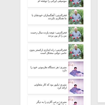
موسیقی ایرانی را نوشته ام
فخرالدینی: آهنگسازان خودشان با
ما همکاری نکردند
فخرالدینی: نتیجه یازده سال زحمت
من را از بین بردند
فخرالدینی: راه اندازی ارکستر بدون
حامی دولتی مشکل است
منبری: هر دستگاه هارمونی خود را
دارد
منبری: پایور بود که کار متفاوتی
ارائه کرد
منبری: برخی آثارم را به دیگر