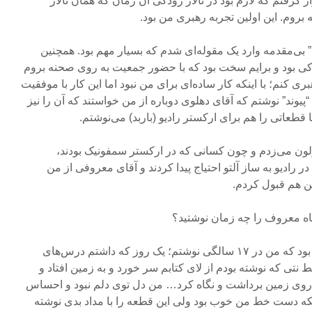
 گرفتم که لازم بود در تالار رودکی آن زمان که همان تالار
وم. این اولین تجربه رهبری من بود.
 بی‌مقدمه وارد یک مقوله‌ای شدم که بسیار مهم بود. همچنین
ودکی بود و برایم سخت بود که با حضور جمعیت به روی صحنه بروم
ی کنم؛ با اینکه کار ساده‌ای برای من نبود اما این کار با موفقیت
 “پیوند” نوشتم که آقای دهلوی دوباره از من خواستند که آن را نیز
 قطعاتی را هم برای ارکستر رادیو (باربد) می‌نوشتم.
یولون می‌زدم و چون کسانی که در ارکستر سمفونیک بودند،
 در رادیو به ساز آلتو احتیاج پیدا کردند و آقای معروفی از من
من هم قبول کردم.
ه معروف را چه زمان نوشتید؟
– قطعه چهار مضراب قطعه‌ای بود که من در ۱۷ سالگی نوشتم؛ یک روز که داشتم درس‌های
 نتی که نوشته بودم از لای کتابم سر خورد و به زمین افتاد و
ز روی زمین برداشت و نگاه کرد… من دل توی دلم نبود و احساس
که دست خط من خوب بود ولی این قطعه را با مداد بدی نوشته