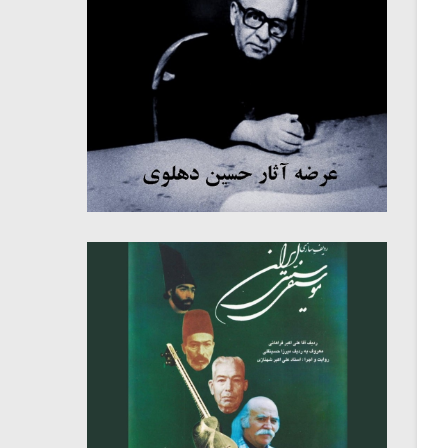
میکلوش روژا
موریس ژار