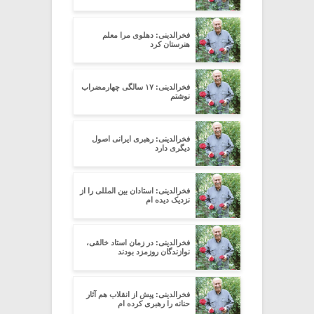
فخرالدینی: دهلوی مرا معلم
هنرستان کرد
فخرالدینی: ۱۷ سالگی چهارمضراب
نوشتم
فخرالدینی: رهبری ایرانی اصول
دیگری دارد
فخرالدینی: استادان بین المللی را از
نزدیک دیده ام
فخرالدینی: در زمان استاد خالقی،
نوازندگان روزمزد بودند
فخرالدینی: پیش از انقلاب هم آثار
حنانه را رهبری کرده ام