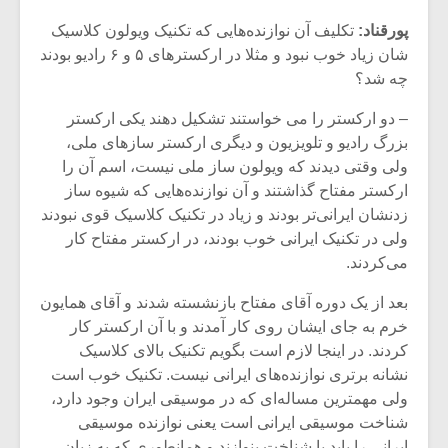
پورقناد:
تکلیف آن نوازنده‌هایی که تکنیک ویولون کلاسیک
شان زیاد خوب نبود و مثلا در ارکستر‌های ۵ و ۶ رادیو بودند
چه شد؟
– دو ارکستر را می خواستند تشکیل دهند یکی ارکستر
بزرگ رادیو و تلویزیون و دیگری ارکستر ساز‌های ملی،
ولی وقتی دیدند که ویولون ساز ملی نیست، اسم آن را
ارکستر مفتاح گذاشتند و آن نوازنده‌هایی که شیوه ساز
زدنشان ایرانی‌تر بودند و زیاد در تکنیک کلاسیک قوی نبودند
ولی در تکنیک ایرانی خوب بودند، در ارکستر مفتاح کار
می‌کردند.
بعد از یک دوره آقای مفتاح بازنشسته شدند و آقای همایون
میکلوش روژا
موریس ژار
خرم به جای ایشان روی کار آمدند و با آن ارکستر کار
کردند. در اینجا لازم است بگویم تکنیک بالای کلاسیک
نشانه برتری نوازنده‌های ایرانی نیست. تکنیک خوب است
ولی مهمترین مساله‌ای که در موسیقی ایران وجود دارد،
یادداشتی بر موسیقی
دوره آموزش
شناخت موسیقی ایرانی است یعنی نوازنده موسیقی
متن فیلم «متری
موسیقی بر
ایرانی را باید با شناخت بنوازند و همانطوری که به زبان