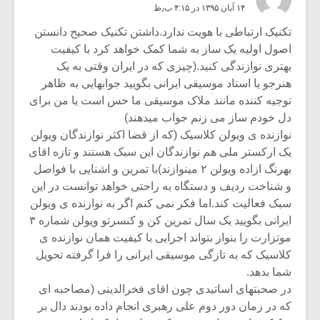
۱۴ آبان ۱۳۹۵ در ۴:۱۵ ب٫ظ
تکنیک ارتباطی با هویت ندارد.داشتن تکنیک صحیح دانستن
اصول اولیه یک ساز به شما کمک خواهد کرد با کیفیت
بهتری نوازندگی کنید.(چیزی که در ایران وقتی به یک
هنرجو یا استاد موسیقی ایرانی بگویید جوابهایی به ظاهر
توجیه کننده مانند ملاک موسیقی ما حس است یا من برای
دل خودم ساز می زنم جواب میدهند)
نوازنده ی ویولن کلاسیک (که از قضا اکثر نوازندگان ویولن
یک ارکستر ملی هم نوازندگان این سبک هستند و تازه اقای
بهرنگ ازاده ویولن ۲ مینوازند)با تمرین و اشنایی با فواصل
و شناخت ردیف و دستگاه به راحتی خواهد توانست در این
سبک فعالیت کند.اما فکر نمی کنم اگر به نوازنده ی ویولن
ایرانی بگویید یک سال تمرین کن و کنسرتو ویولن شماره ۳
موتزارت را بنواز بتواند اجرایی با کیفیت همان نوازنده ی
کلاسیک که به تازگی موسیقی ایرانی را فرا گرفته تحویل
شما بدهد.
در صحبتهای اساتیدی چون اقای فخرالدینی (مصاحبه ای
که در زمان دور دوم علی رهبری انجام داده بودند دال بر