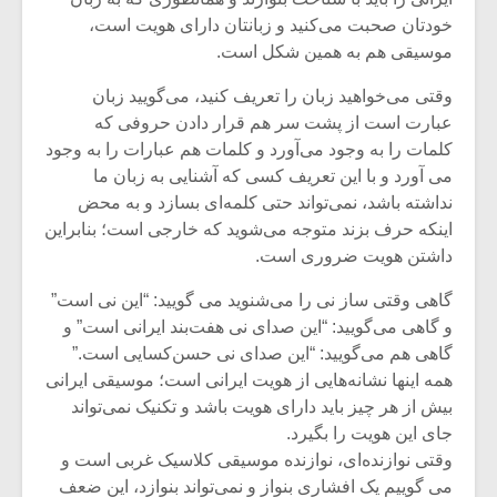
شیش و نیم»
موسیقی فی
خودتان صحبت می‌کنید و زبانتان دارای هویت است،
برگزار می 
موسیقی هم به همین شکل است.
اگر نمی توانی
سکانسی به 
مشهورترین باشی،
موسیقی فیلم 
وقتی می‌خواهید زبان را تعریف کنید، می‌گویید زبان
بدنام ترین باش
عبارت است از پشت سر هم قرار دادن حروفی که
کلمات را به وجود می‌آورد و کلمات هم عبارات را به وجود
می آورد و با این تعریف کسی که آشنایی به زبان ما
نداشته باشد، نمی‌تواند حتی کلمه‌ای بسازد و به محض
اینکه حرف بزند متوجه می‌شوید که خارجی است؛ بنابراین
داشتن هویت ضروری است.
گاهی وقتی ساز نی را می‌شنوید می گویید: “این نی است”
و گاهی می‌گویید: “این صدای نی هفت‌بند ایرانی‌ است” و
گاهی هم می‌گویید: “این صدای نی حسن‌کسایی ا‌ست.”
همه اینها نشانه‌هایی از هویت ایرانی‌ است؛ موسیقی ایرانی
بیش از هر چیز باید دارای هویت باشد و تکنیک نمی‌تواند
جای این هویت را بگیرد.
وقتی نوازنده‌ای، نوازنده موسیقی کلاسیک غربی است و
می گوییم یک افشاری بنواز و نمی‌تواند بنوازد، این ضعف