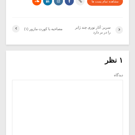
مشاهده تمام پست ها
سریر: آثار نوری چند ژانر
مصاحبه با کورت مازور (۱)
را در بر دارد
۱ نظر
دیدگاه