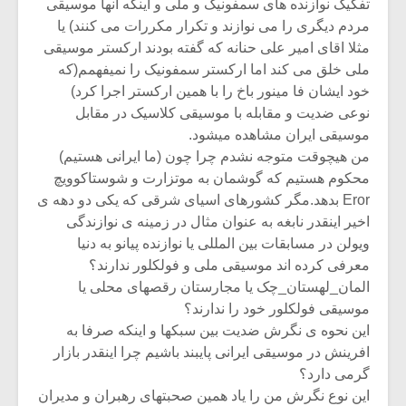
تفکیک نوازنده های سمفونیک و ملی و اینکه انها موسیقی
مردم دیگری را می نوازند و تکرار مکررات می کنند) یا
مثلا اقای امیر علی حنانه که گفته بودند ارکستر موسیقی
ملی خلق می کند اما ارکستر سمفونیک را نمیفهمم(که
خود ایشان فا مینور باخ را با همین ارکستر اجرا کرد)
نوعی ضدیت و مقابله با موسیقی کلاسیک در مقابل
موسیقی ایران مشاهده میشود.
من هیچوقت متوجه نشدم چرا چون (ما ایرانی هستیم)
محکوم هستیم که گوشمان به موتزارت و شوستاکوویچ
Eror بدهد.مگر کشورهای اسیای شرقی که یکی دو دهه ی
اخیر اینقدر نابغه به عنوان مثال در زمینه ی نوازندگی
ویولن در مسابقات بین المللی یا نوازنده پیانو به دنیا
معرفی کرده اند موسیقی ملی و فولکلور ندارند؟
المان_لهستان_چک یا مجارستان رقصهای محلی یا
موسیقی فولکلور خود را ندارند؟
این نحوه ی نگرش ضدیت بین سبکها و اینکه صرفا به
افرینش در موسیقی ایرانی پایبند باشیم چرا اینقدر بازار
گرمی دارد؟
این نوع نگرش من را یاد همین صحبتهای رهبران و مدیران