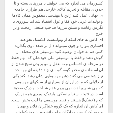
کشورمان می اندازد که می خواهند با مرزهای بسته و تا
حدودی مقابله و تحریم کالای خارجی هم طراز با جامعه
ی جهانی عمل کنند.ژاپن با مهندسی معکوس همان کالاها
و تولیدات غربی خود کفا و غول اقتصاد شد اما شوروی با
نگرش رقابت و بستن مرزها صاحب صنعتی زمخت و پر
خرج.
ای کاش به جای اینکه از ویولنیست کلاسیک بخواهید
افشاری بنوازد و چون نمیتواند دال بر ضعف وی بگذارید
کمی هم به جوانان توصیه کنید موسیقی های مختلف را
گوش دهند و فقط با موسیقی ملی خودشان که انهم فقط
در مرحله ی احساس و نه تعقل و مو بر بدن سیخ شدن از
ان استفاده ی مخدر گونه گونه ی چند دقیقه ای و به حد
نیاز شخصی می کنند ذهن موسیقایی شان رشد نکند.یکی
از دلایلی که ما در ایران از بسیاری از سبکهای موسیقی
که می شنویم لذت نمی بریم عدم شناخت و درک صحیح
است.در نتیجه استراوینسکی_بارتوک_وردی همه در یک
کلام (خشک!) هستند و فقط موسیقی ما لذت بخش است.
ای کاش ان اندازه که یک گروه خنیاگران فلان و بهمان
میرود یک کنسرت رایگان برای دانشجویان موزیکولوژی