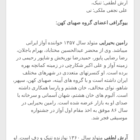
آرش لطفی: تنبک،
علی نجفی ملکی: نی
بیوگرافی اعضای گروه صهبای کهن:
رامین بحیرایی
متولد سال ۱۳۵۷ خواننده آواز ایرانی
میباشد. وی از محضر عبدالحسین مختاباد، بهرام باجلان،
رضا رضایی پایور، حمیدرضا نوربخش و شاپور رحیمی در
زمینه آواز و علی اکبر شکارچی در زمینه کمانچه بهره
برده است. او کنسرتهای متعددی در شهرهای مختلف
ایران داشته است و با گروه های آیینه، صهبای کهن، سپهر،
شاهو، نوای مخالف، خان هشتم و پارسا همکاری داشته
است. آلبوم های خان هشتم، شهان آسمانی و سرخانه با
صدای او به بازار عرضه شده است. رامین بحیرایی در
سال ۸۶ موفق به اخذ مقام اول آواز در جشنواره
موسیقی فجر شد.
آرش لطفی
متولد سال ۱۳۶۰ نوازنده تنبک و دف است. او