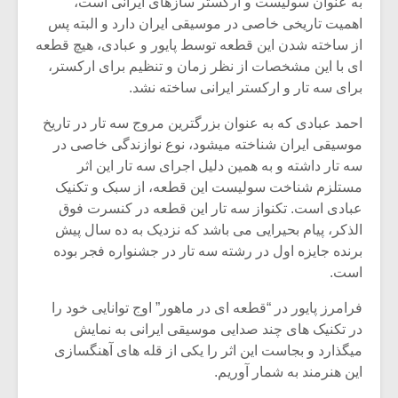
شیش و نیم»
موسیقی فی
به عنوان سولیست و ارکستر سازهای ایرانی است،
برگزار می 
اهمیت تاریخی خاصی در موسیقی ایران دارد و البته پس
از ساخته شدن این قطعه توسط پایور و عبادی، هیچ قطعه
اگر نمی توانی
سکانسی به 
ای با این مشخصات از نظر زمان و تنظیم برای ارکستر،
مشهورترین باشی،
موسیقی فیلم 
برای سه تار و ارکستر ایرانی ساخته نشد.
بدنام ترین باش
احمد عبادی که به عنوان بزرگترین مروج سه تار در تاریخ
موسیقی ایران شناخته میشود، نوع نوازندگی خاصی در
سه تار داشته و به همین دلیل اجرای سه تار این اثر
مستلزم شناخت سولیست این قطعه، از سبک و تکنیک
عبادی است. تکنواز سه تار این قطعه در کنسرت فوق
الذکر، پیام بحیرایی می باشد که نزدیک به ده سال پیش
برنده جایزه اول در رشته سه تار در جشنواره فجر بوده
است.
فرامرز پایور در “قطعه ای در ماهور” اوج توانایی خود را
در تکنیک های چند صدایی موسیقی ایرانی به نمایش
میگذارد و بجاست این اثر را یکی از قله های آهنگسازی
این هنرمند به شمار آوریم.