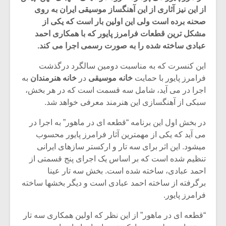
از این نیز آثاری از این آهنگساز موسیقی ایران به روی
صحنه برده است ولی این اولین بار است که یکی از
مشکل ترین قطعات فرامرز پایور که با همکاری احمد
عبادی ساخته شده را به صورت رسمی اجرا می کند.
این کنسرت که به مناسبت دومین سالگرد درگذشت
فرامرز پایور با حمایت
خانه موسیقی
در
خانه هنرمندان
به
اجرا در می آید، شامل سه قسمت است که در هر بخش،
سبکی از آهنگسازی این هنرمند معرفی خواهد شد.
در بخش اول این برنامه “قطعه ای در ماهور” به اجرا در
می آید که یکی از مهمترین آثار فرامرز پایور محسوب
میشود. این اثر برای سه تار و ارکستر سازهای ایرانی
میکلوش روژا
موریس ژار
تنظیم شده است که بر اساس یک اجرای پنج قسمتی از
احمد عبادی، ساخته شده است. بخش سه تار عینا
برگرفته از ساخته احمد عبادی است و دیگر بخشها ساخته
فرامرز پایور.
یادداشتی بر موسیقی
دوره آموزش
“قطعه ای در ماهور” از این نظر که اولین همکاری سه تار
متن فیلم «متری
موسیقی بر