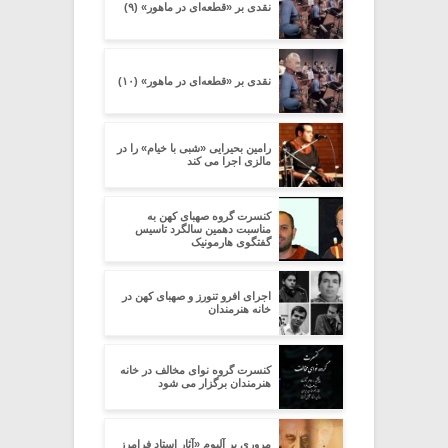
نقدی بر «قطعه‌ای در ماهور» (۹)
نقدی بر «قطعه‌ای در ماهور» (۱۰)
رامین بحیرایی «شبی با خیام» را در
مالزی اجرا می کند
کنسرت گروه صهبای کهن به
مناسبت دهمین سالگرد تاسیس
گفتگوی هارمونیک
اجرای افرو تنورز و صهبای کهن در
خانه هنرمندان
کنسرت گروه نوای مخالف در خانه
هنرمندان برگزار می شود
مروری بر آلبوم «آثار استاد فرامرز