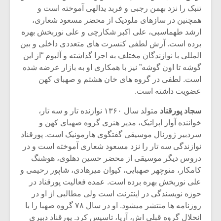
تنبک را نزد بهمن رجبی و فربد یدالهی آموخته است و
همچنین در سازهای ملودیک از محضر مسعود شعاری،
ارشد طهماسبی، علی اکبر شکارچی و علی نوربخش بهره
برده است. آرش لطفی کنسرت های متعددی داخلی و بین
المللی با نوازندگان مختلف به اجرا گذاشته و آلبوم “از این
گوشه تا اون گوشه” نیز با همکاری او به بازار عرضه شده
است. لطفی در گروه های خان هشتم و صهبای کهن
عضویت داشته است.
سجاد پورقناد
متولد سال ۱۳۶۰ نوازنده تار و سه تار،
خواننده آواز اپراتیک، مدیر هنری گروه صهبای کهن و
سردبیر ژورنال موسیقی گفتگوی هارمونیک است. پورقناد
نوازندگی سه تار را نزد مسعود شعاری آموخته است و در
دروس دیگر موسیقی از محضر حسین دهلوی، هوشنگ
کامکار، منوچهر صهبایی، کیوان میرهادی، شاپور رحیمی و
علی نوربخش بهره برده است. عمده فعالیت پورقناد در
حوزه نویسندگی در اینترنت است ولی مطالبی از او در
روزنامه ها منتشر میشود. او در سال ۷۸ گروه صهبا را با
انحلال گروه قبلی اش، آریا، تاسیس کرد. پورقناد دبیری