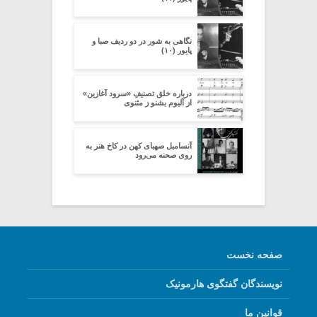
نگاهی به شور در دو ردیف صبا و
پایور (۱۰)
درباره خلق تصنیفِ «سرود آغازین»
از آلبوم بشنو ز مثنوی
آنسامبل صهبای کهن در کاخ هنر به
روی صحنه می‌رود
صفحه نخست
نویسندگان گفتگوی هارمونیک
قوانین ما