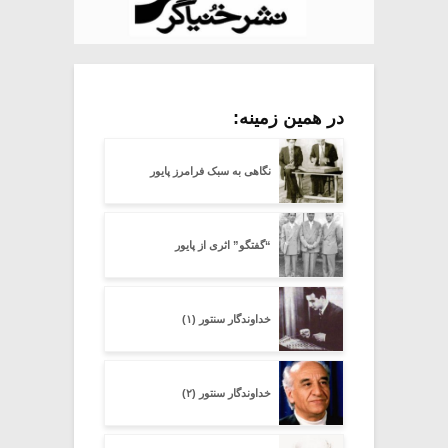
در همین زمینه:
نگاهی به سبک فرامرز پایور
“گفتگو” اثری از پایور
خداوندگار سنتور (۱)
خداوندگار سنتور (۲)