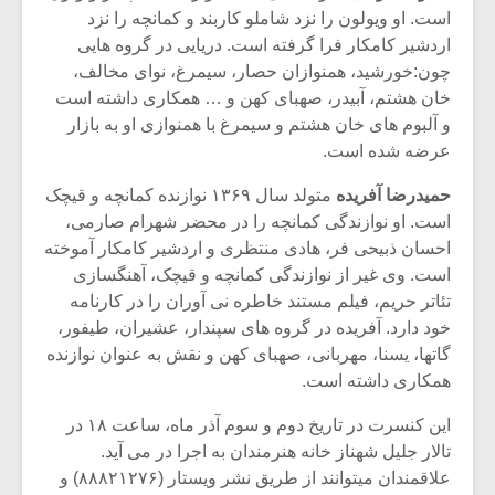
است. او ویولون را نزد شاملو کاربند و کمانچه را نزد
اردشیر کامکار فرا گرفته است. دریایی در گروه هایی
چون:خورشید، همنوازان حصار، سیمرغ، نوای مخالف،
خان هشتم، آبیدر، صهبای کهن و … همکاری داشته است
و آلبوم های خان هشتم و سیمرغ با همنوازی او به بازار
عرضه شده است.
حمیدرضا آفریده
متولد سال ۱۳۶۹ نوازنده کمانچه و قیچک
است. او نوازندگی کمانچه را در محضر شهرام صارمی،
احسان ذبیحی فر، هادی منتظری و اردشیر کامکار آموخته
است. وی غیر از نوازندگی کمانچه و قیچک، آهنگسازی
تئاتر حریم، فیلم مستند خاطره نی آوران را در کارنامه
خود دارد. آفریده در گروه های سپندار، عشیران، طیفور،
گاتها، یسنا، مهربانی، صهبای کهن و نقش به عنوان نوازنده
همکاری داشته است.
این کنسرت در تاریخ دوم و سوم آذر ماه، ساعت ۱۸ در
تالار جلیل شهناز خانه هنرمندان به اجرا در می آید.
علاقمندان میتوانند از طریق نشر ویستار (۸۸۸۲۱۲۷۶) و