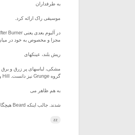
به طرفداران
موسیقی راک ارائه کرد.
مجزا و مخصوص به خود در میان ه
ریش بلند، عینکهای
مشکی، لباسهای پر زرق و برق و 
گروه Grunge نیز دانست. Hill و Gibbons همواره با ریش بلند و ظاهری شبیه
به هم ظاهر می
شدند. جالب اینکه Beard هیچگاه ریش ندلشت، با وجود اینکه Beard به معنی ریش است.
zz