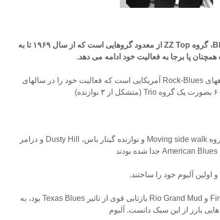
در میان گروههای Rock و Blues، گروه ZZ Top از معدود گروهایی است که از سال ۱۹۶۹ تا به
همچنان پا برجا به فعالیت خود ادامه می دهد.
این گروه یکی از قوی ترین گروههای Rock-Blues آمریکایی است که فعالیت خود را در سالهای
Billy Gibbons نوانده گیتار از گروه Moving side walk و نوازنده گیتار باس، Dusty Hill و درامر
دو آلبوم اول آنها یعنی First Album و Rio Grand Mud بازتابی قوی از تاثیر Texas Blues بود، به
هایی بارز از این سبک دانست. آلبوم