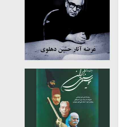
میکلوش روژا
موریس ژار