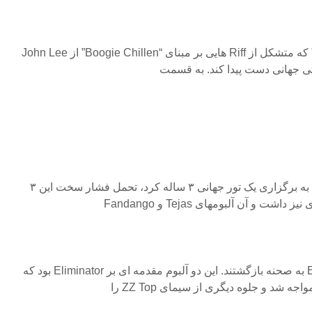
Hombres با آهنگ “La Grange” که متشکل از Riff هایی بر مبنای “Boogie Chillen” از John Lee
پس از این سه آلبوم گروه اقدام به برگزاری یک تور جهانی ۳ ساله کرد، تحمل فشار سخت این ۳
 و آن آلبومهای Tejas و Fandango
با آلبومهای Deguello و El Loco به صحنه بازگشتند. این دو آلبوم مقدمه ای بر Eliminator بود که
 شد و جلوه دیگری از سیمای ZZ Top را