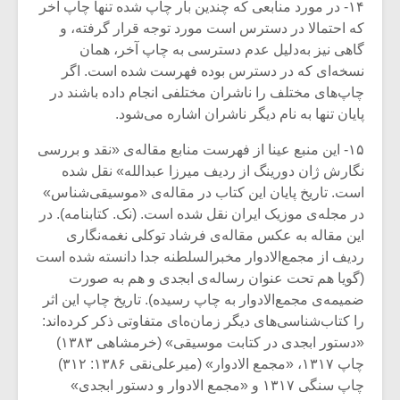
۱۴- در مورد منابعی که چندین بار چاپ شده‌ تنها چاپ آخر
که احتمالا در دسترس است مورد توجه قرار گرفته، و
گاهی نیز به‌دلیل عدم دسترسی به چاپ آخر، همان
نسخه‌ای که در دسترس بوده فهرست شده است. اگر
چاپ‌های مختلف را ناشران مختلفی انجام داده باشند در
پایان تنها به نام دیگر ناشران اشاره می‌شود.
۱۵- این منبع عینا از فهرست منابع مقاله‌ی «نقد و بررسی
نگارش ژان دورینگ از ردیف میرزا عبدالله» نقل شده
است. تاریخ پایان این کتاب در مقاله‌ی «موسیقی‌شناس»
در مجله‌ی موزیک ایران نقل شده است. (نک. کتابنامه). در
این مقاله به عکس مقاله‌ی فرشاد توکلی نغمه‌نگاری
ردیف از مجمع‌الادوار مخبرالسلطنه جدا دانسته شده است
(گویا هم تحت عنوان رساله‌ی ابجدی و هم به صورت
ضمیمه‌ی مجمع‌الادوار به چاپ رسیده). تاریخ چاپ این اثر
را کتاب‌شناسی‌های دیگر زمان‌های متفاوتی ذکر کرده‌اند:
«دستور ابجدی در کتابت موسیقی» (خرمشاهی ۱۳۸۳)
چاپ ۱۳۱۷، «مجمع الادوار» (میرعلی‌نقی ۱۳۸۶: ۳۱۲)
چاپ سنگی ۱۳۱۷ و «مجمع الادوار و دستور ابجدی»