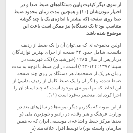
از سوی دیگر کیفیت پایین دستگاه‌های ضبط صدا و در
اختیار نبودن‌شان (۱۰) و همچنین مدت زمان محدود ضبط
صدا روی صفحه (که بیشتر با اندازه‌ی یک یا چند گوشه
متناسب بود تا یک دستگاه) نیز ممکن است باعث این
موضوع شده باشد.
اولین مجموعه‌ای که می‌توان آن را یک ضبط از ردیف
دانست، شامل حدود ۳۴ صفحه از اجرای بهترین نوازندگان
دربار پس از سال ۱۲۸۵ (خورشیدی) (نک. فهرست در
سپنتا ۱۳۷۷: ۱۴۴-۱۴۳) است. در این ضبط با توجه به مدت
زمان هر یک از صفحه‌ها، هر دستگاه بر روی چند صفحه
ضبط شده، و (اگر آن را یک ضبط کامل از ردیف بدانیم) از
این لحاظ که تنها نمونه‌ی موجود است که چند استاد آن را
میکلوش روژا
موریس ژار
اجرا کرده‌اند، منحصر به‌فرد است (۱۱).
از این نمونه که بگذریم دیگر نمونه‌ها در سال‌ها‌ی بعد در
وزارت فرهنگ و هنر وقت، در رادیو و تلویزیون ملی (و
بعد‌ها مرکز حفظ و اشاعه‌ی موسیقی ایران که به همین
یادداشتی بر موسیقی
دوره آموزش
متن فیلم «متری
موسیقی بر
سازمان وابسته بود) یا توسط افراد علاقه‌مند (با