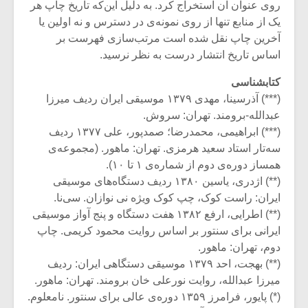
روی عنوان آن استخراج کرد. به دلیل این‌که تاریخ چاپ هر
یک از منابع تنها از روی نمونه‌ی در دسترس و نه اولین یا
آخرین چاپ نقل شده است مرتب‌سازی فهرست بر
اساس تاریخ انتشار درست به نظر نرسید.
کتابشناسی
(***) آذرسینا، مهدی ۱۳۷۹ موسیقی ایران ردیف میرزا
عبدالله-برومند. تهران: سروش.
(***) ابراهیمی، محمدرضا؛ صمدپور، علی ۱۳۷۷ ردیف
سه‌تار استاد سعید هرمزی. تهران: ماهور. (مجموعه‌ی
همساز دوره‌ی دوم از شماره‌ی ۱ تا ۱۰).
(**) اژدری‌، یاسین ۱۳۸۰ ردیف دستگاه‌های موسیقی
ایران: راست کوک، چپ کوک ویژه نی نوازان. سی‌نا.
(**) اطرایی، ارفع ۱۳۸۲ هفت دستگاه و پنج آواز موسیقی
ایرانی برای سنتور بر اساس روایت محمود کریمی. چاپ
دوم، تهران: ماهور.
(**) بهجت، احد ۱۳۷۹ موسیقی دستگاهی ایران: ردیف
میرزا عبدالله، روایت نورعلی خان برومند. تهران: ماهور.
(*) پایور، فرامرز ۱۳۵۹ دوره‌ی عالی برای سنتور. نامعلوم.