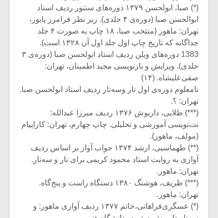
(*) صبا، ابولحسن ۱۳۷۹ دوره‌ها‌ی سنتور ردیف استاد
ابوالحسن صبا (دوره‌ی ۴ جلدی). زیر نظر فرامرز پایور،
تهران: ماهور (منتخب صبا، ۱۸ چاپ به صورت ۴ جلد
جداگانه که تاریخ چاپ اول جلد اول آن ۱۳۲۸ است).
1383 دوره‌های ویلن ردیف استاد ابولحسن صبا (دوره‌ی ۳
جلدی). ویرایش و بازنویسی مجید اطمینان، تهران:
صفی‌علیشاه. (۱۴)
نامعلوم دوره‌ی اول تار وسه‌تار ردیف استاد ابولحسن صبا.
تهران: ؟.
(***) طلایی، داریوش ۱۳۷۶ ردیف میرزا عبدالله:
نت‌نویسی آموزشی و تحلیلی. چاپ چهارم، تهران: کاراپیام
(مولف، ماهور).
(**) طهماسبی، ارشد ۱۳۷۴ جواب آواز بر اساس ردیف
آوازی به روایت استاد محمود کریمی برای تار و سه‌تار.
تهران: ماهور.
(***) ظریف، هوشنگ ۱۳۸۰ دستگاه راست و پنج‌گاه.
تهران: ماهور.
(*) عسگری‌فراهانی،حاتم ۱۳۷۷ ردیف آوازی ماهور: و
سه‌تار داریوش صفوت. دانشگاه هنر.