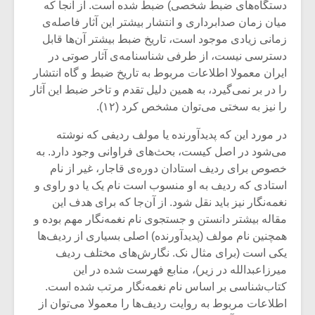
شیش و نیم»
موسیقی فی
دستگاه‌های ضبط شخصی) ضبط شده‌ است. از آنجا که
برگزار می 
میان زمان صدابرداری و انتشار بیشتر این آثار فاصله‌ی
زمانی زیادی موجود است، تاریخ ضبط بیشتر آن‌ها قابل
اگر نمی توانی
سکانسی به 
دسترسی نیست، از طرفی شناسنامه‌ی آثار صوتی در
مشهورترین باشی،
موسیقی فیلم 
بدنام ترین باش
ایران معمولا اطلاعات مربوط به تاریخ ضبط و گاه انتشار
را در بر نمی‌گیرد، به همین دلیل تقدم و تاخر ضبط این آثار
را نیز به سختی می‌توان مشخص کرد (۱۲).
در مورد این که پدیدآورنده یا مولف ردیفی که نوشته
می‌شود در اصل کیست، بحث‌های فراوانی وجود دارد. به
خصوص برای ردیف‌ استادان دوره‌ی قاجار، غیر از نام
استادی که ردیف به او منسوب است نام یک یا دو راوی و
نغمه‌نگار نیز باید نقل شود. از آن‌جا که برای هدف این
مقاله بیشتر دانستن و جستجوی نام نغمه‌نگار مهم بوده و
همچنین نام مولف (پدیدآورنده) اصلی بسیاری از ردیف‌ها
یکی است (برای مثال نک. نگارش‌های مختلف ردیف
میرزاعبدالله در زیر)، منابع فهرست شده در این
کتاب‌شناسی بر اساس نام نغمه‌نگار مرتب شده‌ است.
اطلاعات مربوط به روایت ردیف‌ها را معمولا می‌توان از