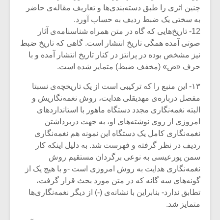
چنین اثری را طبق دسته‌بندی‌ها و تعاریف مقاله‌ی حاضر
به سختی یک ضبط ردیف به حساب آورد.
12- تاریخ‌هایی که گاه در متن همراه شناسنامه‌ی آثار
صوتی آمده همگی تاریخ انتشار است. گاهی که تاریخ ضبط
نیز مشخص بوده در پرانتز در کنار تاریخ انتشار آمده و با
حرف «ض» (مخفف ضبط) متمایز شده است.
۱۳- این منبع را که ترکیبی است از یک تاریخچه‌ی نسبتا
مفصل درباره‌ی مهدیقلی هدایت، روش نغمه‌نگاریش و
البته نغمه‌نگاری مجدد دستگاه ماهور با استانداردهای
امروزی از روی نوشته‌های او، به جهت دربرداشتن
نغمه‌نگاری کامل یک دستگاه این نمونه هم نغمه‌نگاری
ردیف در نظر گرفته و فهرست شد. به دلیل اینکه کار
سمن پورعیسی به نوعی برگردان مستقیم روش
نغمه‌نگاری هدایت به روش امروزی است -و با هیچ یک از
گونه‌های سه گانه که در متن مورد بحث قرار گرفت،
تطابق ندارد- بنابراین با نشانه‌ی (-) از دیگر نغمه‌نگاری‌ها
متمایز شد.