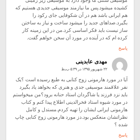
موسیقی سنتی ما وجود دارد به موسیقی زیر زمینی
کشیده میشود.پس ما نیازمند موسیقی جدیدی هستیم که
هم ایرانی باشد هم در آن شکوفایی جای رکود را
بگیرد.صداهای جدید را میشود ساخت و نیاز به ساختن
ساز نیست باید فکر اساسی کرد.من در این زمینه کار
کرده ام که در آینده در مورد آن سخن خواهم گفت.
پاسخ
مهدی عابدینی
۲۲ شهریور ۱۳۹۵ در ۵:۳۹ ب٫ظ
آیا در مورد هارمونی زوج کتابی به طبع رسیده است ؟یک
نفر علاقمند موسیقی جدی و هنری که بخواهد یاد بگیرد
باید نزد فرزند یا شاگردان استاد حنانه برود؟من میخواستم
در مورد شیوه استاد فخرالدینی اطلاع پیدا کنم و کتاب
هارمونی ایرانی ایشان را تهیه کردم.مستدل و کامل
نظراتشان منعکس بود.دز مورد هارمونی زوج کتابی چاپ
شده ؟
پاسخ