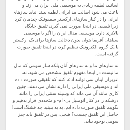
شیش و نیم»
موسیقی فی
اساتید، لطمه زیادی به موسیقی ملی ایران می زند و
برگزار می 
باعث می شود اصالت مد ایرانی لطمه ببیند. نباید سازهای
اگر نمی توانی
سکانسی به 
ایرانی را در کنار سازهای ارکستر سمفونیک چیدمان کرد
مشهورترین باشی،
موسیقی فیلم 
زیرا تلفیقی در اینجا صورت نمی گیرد، تلفیق جایگاه
بدنام ترین باش
بالاتری دارد. موسیقی مدال ایران را اگر با موسیقی
سیاهان آفریقا بتوان بدون دخالت سازها برای یک ارکستر
یا یک گروه الکترونیک تنظیم کرد، در اینجا تلفیق صورت
گرفته است.
نه سازهای ما و نه سازهای آنان بلکه ساز سومی که مال
ما نیست در اینجا مفهوم تلفیق مشخص می شود. نه،
عزیزان اینان نمی توانند ادعا کنند که تلفیقی صورت داده
اند و موسیقی ملی ایرانی را دارند نشان می دهند، چنین
کاری مانند آن می ماند که وسیله سنتی ایرانی را مانند
درشکه را در کنار اتومبیل بی- ام- و متجددی قرار بدهیم و
بگوییم تلفیق صورت داده ایم، به به ببینید چه قشنگ است!
حاصل این تلفیق چیست؟ هیچی، پس در تلفیق باید چیز
سومی بوجود بیاید.