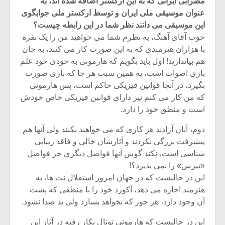
مضرابی ایرانی که به این ارکستر اضافه شده اند، به
عنوان موسیقی ملی ایران و توسط ارکستر ملی جوابگوی
این موسیقی می دانند نظر شما در این رابطه چیست؟
خوب آقای آهنگ، به نظرم شما می خواهید من را یک نفره
با هزاران هنرمندی که به این صورت کار می کنند، به جان
هم بیاندازید! اول باید بگویم که هارمونی به خودی خود علم
بازی اصوات است، به همین سبب هر جا که بازی صورت
بگیرد، در آنجا قوانین فیزیکی حاکم است، پس هارمونی
که من کار می کنم نیز دارای قوانین فیزیکی خاص خودش
است و منطق خود را دارد.
دوم، آنان آزادند هر کاری که می خواهند بکنند ولی آنها هم
پیشرفت بزرگی نکردند و آثارشان خالی و فاقد زیبایی
شناسی است، نکند گوش آنها فواصل دیگری جز فواصل
میکلوش روژا
موریس ژار
«تیرس» را نمی پذیرد؟!
این در حالیست که در جهان امروز استقلال نت ها، به
هنرمند اجازه می دهد، آکورد خود را با منطقی که پشت
آن وجود دارد، هر جور که بخواهد بسازد ولی بد صدا نشود.
یادداشتی بر موسیقی
دوره آموزش
متن فیلم «متری
موسیقی بر
این در حالیست که هارمونی تونال بکار رفته در آثار این