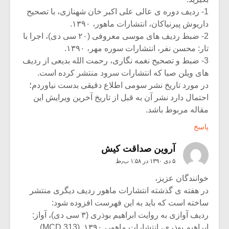
1- ردیف دوره ی عالی علی اکبر خان شهنازی، با تصحیح
داریوش پیرنیاکان، انتشارات ماهور، ۱۳۹۰.
2- ضبط ردیف های موسی معروفی (۲۰ سی دی)، اجرا با
تار: محسن نفر، انتشارات سوره مهر، ۱۳۹۰.
3- ضبط و تصحیح نغمه نگاری، رحمت الله بدیعی از ردیف
های ویلن صبا که انتشارات سرود منتشر کرده است.
در مورد تاریخ نشر سومی اطلاع دقیقی بدست نیاوردم؛
احتمال دارد نشر آن به قبل از تاریخ آخرین ویرایش این
مقاله مربوط باشد.
پاسخ
آروین صداقت کیش
۵ دی ۱۳۹۰ در ۱:۵۸ ب٫ظ
خوانندگان عزیز،
در هفته ی گذشته انتشارات ماهور ردیف دیگری منتشر
ساخته است که باید به این فهرست افزوده شود:
ردیف آوازی به روایت ابراهیم بوذری (۳ سی دی)، آواز:
ابراهیم بوذری، انتشارات ماهور، ۱۳۹۰. (MCD 313).