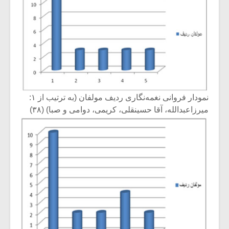
نمودار فروانی نغمه‌نگاری ردیف مولفان (به ترتیب از ۱:
میرزاعبدالله، آقا حسینقلی، کریمی، دوامی و صبا) (۳۸)