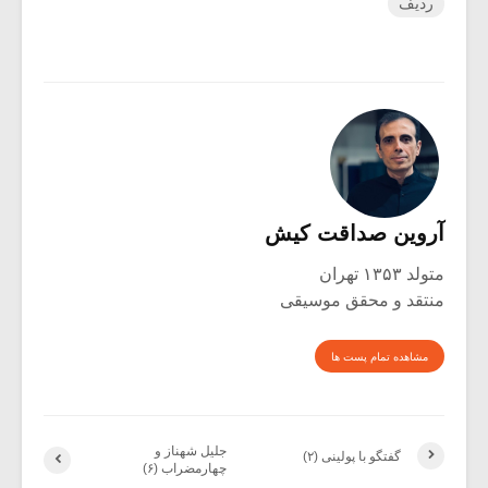
ردیف
آروین صداقت کیش
متولد ۱۳۵۳ تهران
منتقد و محقق موسیقی
مشاهده تمام پست ها
جلیل شهناز و
گفتگو با پولینی (۲)
چهارمضراب (۶)