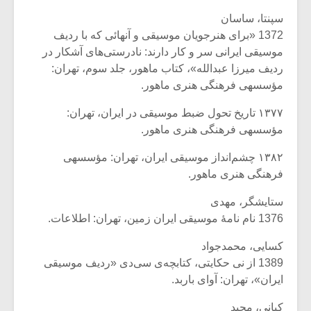
سپنتا، ساسان
1372 «برای هنرجویان موسیقی و آنهائی که با ردیف
موسیقی ایرانی سر و کار دارند: نادرستی‌های آشکار در
ردیف میرزا عبدالله»، کتاب ماهور، جلد سوم، تهران:
مؤسسه‏ى فرهنگى هنرى ماهور.
۱۳۷۷ تاریخ تحول ضبط موسیقی در ایران، تهران‌:
مؤسسه‏ى فرهنگى هنرى ماهور.
۱۳۸۲ چشم‌انداز موسیقی ایران، تهران: مؤسسه‏ى
فرهنگى هنرى ماهور.
ستایشگر، مهدی
1376 نام نامۀ موسیقی ایران زمین، تهران: اطلاعات.
کسایی، محمدجواد
1389 از نی حکایتی، کتابچه‌ی سی‌دی «ردیف موسیقی
ایران»، تهران: آوای باربد.
کیانی، مجید