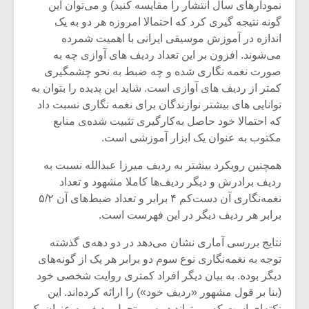
نمودارهای سال انتشار را مقایسه کنید) و می‌توان این
گونه نتیجه گیری کرد که احتمالا امروزه هر دو به یک
اندازه در آموزش موسیقی ایرانی با اهمیت شمرده
می‌شوند. افزون بر این تعداد ردیف های آوازی چه به
صورت نغمه نگاری شده و چه ضبط به نحو چشمگیری
کمتر از ردیف های آوازی است. شاید این پدیده را بتوان به
توانایی های بیشتر نوازندگان برای نغمه نگاری نسبت داد
که احتمالا خود حاصل به‌کارگیری تثبیت شده‌ی منابع
مکتوب به عنوان یک ابزار آموزشی است.
همچنین رویکرد بیشتر به ردیف میرزا عبدالله نسبت به
ردیف برادرش و دیگر ردیف‌ها کاملا مشهود و تعداد
نغمه‌نگاری آن دست‌کم ۴ برابر و تعداد ضبط‌های آن ۵/۲
میکلوش روژا
موریس ژار
برابر هر ردیف دیگر در این فهرست است.
نتایج بررسی آماری نشان می‌دهد در دو دهه‌ی گذشته
توجه به نغمه‌نگاری نوع سوم دو برابر هر یک از گونه‌های
دیگر بوده. به بیان دیگر افراد کمتری روایت شخصی خود
یادداشتی بر موسیقی
دوره آموزش
(بنا بر قول مشهور «ردیف خود») را ارائه کرده‌اند. این
متن فیلم «متری
موسیقی بر
نکته‌ای است که می‌تواند در سیر تحول ردیف به عنوان یک