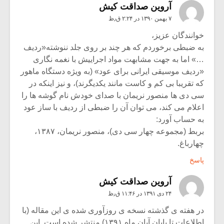
آروین صداقت کیش
۷ بهمن ۱۳۹۰ در ۲:۲۴ ق٫ظ
خوانندگان عزیز،
به ضبطی برخوردم که هر چند بر روی جلد ننوشته«ردیف
…» اما به جهت مشابهت مواد اجراییش با نغمه نگاری
«ردیف موسیقی ایرانی برای عود» (به ویژه دستگاه ماهور
که تقریبا بی کم و کاست مانند یکدیگرند)، و نیز اینکه در
سی دی ها منصور نریمان با صدای خودش نام گوشه ها را
اعلام می کند، می توان آن را ضبطی از ردیف با ساز عود
به حساب آورد:
بربط (مجموعه چهار سی دی)، منصور نریمان، ۱۳۸۷،
چهارباغ.
پاسخ
آروین صداقت کیش
۲۴ دی ۱۳۹۱ در ۱۱:۴۶ ق٫ظ
در هفته ی گذشته نسخه ی روزآوری شده ی این مقاله (با
اطلاعات تا پایان آبان ماه ۱۳۹۱) منتشر شده است. این