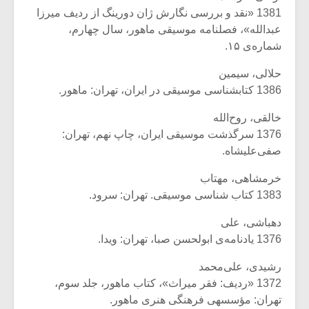
1381 «نقد و بررسی نگارش ژان دورینگ از ردیف میرزا
عبدالله»، فصلنامه موسیقی ماهور، سال چهارم،
شماره‌ی ۱۵.
حلالی، سیمین
1386 کتابشناسی موسیقی در ایران، تهران: ماهور.
خالقی، روح‌الله
1376 سرگذشت موسیقی ایران، چاپ نهم، تهران:
صفی‌علیشاه.
خرمشاهی، مهتاب
1383 کتاب شناسی موسیقی. تهران: سرود.
دهباشی، علی
1376 یادنامه‌ی ابولحسن صبا، تهران: ویدا.
رشیدی، علی‌محمد
1372 «ردیف: فقر میراث»، کتاب ماهور، جلد سوم،
تهران: مؤسسه‏ى فرهنگى هنرى ماهور.