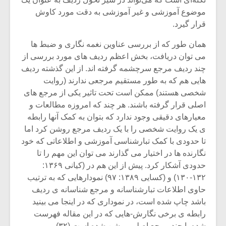
شیش و نیم»
موسیقی فی
برگزار می 
موضوع آموزشی و غیر آموزشی به دقت مورد کاوش
قرار گیرد.
اگر نمی توانی
سکانسی به 
مشهورترین باشی،
موسیقی فیلم 
همان طور که از بررسی عناوین نغمه نگاری و ضبط ها
بدنام ترین باش
می توان دریافت، بخش اعظم ردیف های مورد بررسی از
چند ردیف مرجع سرچشمه گرفته اند. از این گذشته ردیف
هایی هم که به طور مستقیم مرجعی ندارند (روایت
شخصی هستند) ممکن است تحت تاثیر یکی از مرجع های
اصلی قرار گرفته باشند. هر چند که امروزه مطالعات و
معیارهای دقیقی وجود ندارد که بتوان به کمک آنها رابطه
ی یک روایت شخصی را با یک ردیف مرجع روشن کرد اما
تا حدودی با کمک تبارشناسی آموزشی و اطلاعاتی که خود
نگارنده ها در اختیار می گذارند می توان این مهم را تا
حدودی آشکار کرد. پیش از این هم در (کیانی ۱۳۶۹:
۱۳۲-۱۳۰) و (کسایی ۱۳۸۹: ۹۷) نمودارهایی که به ترتیب
حاوی اطلاعات تبارشناسانه و مرجع شناسانه ی ردیف
باشد چاپ شده است، در نموداری که در اینجا می بینید
رابطه ی برخی نگارش-هایی که در این مقاله فهرست
شده با چند مرجع اصلی روشن شده است (۳۲).