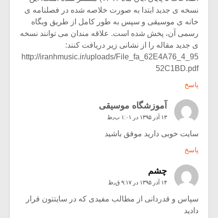
نسخه ی جدید ابتدا به صورت خلاصه شده در فصلنامه ی
خانه ی موسیقی و سپس به طور کامل از طریق وبگاه
رسمی آن، پخش شده است. علاقه مندان می توانند نسخه
ی جدید مقاله را از نشانی زیر دریافت کنند:
http://iranhmusic.ir/uploads/File_fa_62E4A76_4_95
52C1BD.pdf
پاسخ
آموزشگاه موسیقی
۱۳ آذر ۱۳۹۵ در ۱:۰۱ ب٫ظ
سایت خوبی دارید موفق باشید
پاسخ
چشم
۱۴ آذر ۱۳۹۵ در ۹:۱۷ ق٫ظ
سپاس و قدردانی از مطالب مفیدی که در سایتتون قرار
دادید