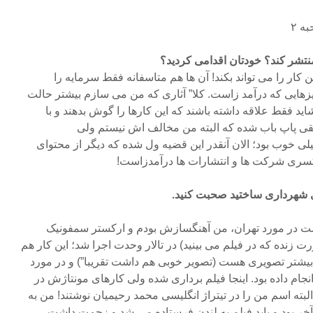
ه ۲
منتشر کند؟ خودتان اقدامی کردید؟
کار را می تواند بکند! آن ها هم متاسفانه فقط سرمایه را
هایی که درآمد زاست. کلا” آثاری که من می سازم بیشتر حالت
د فقط علاقه داشته باشند که این کارها را گوش بدهند و با
قی پاپ باب شده که البته من مخالف اش نیستم ولی
وب بود؛ الان آنقدر این قضیه ول شده که دیگر از محتوای
کسری شرکت ها و انتشارات ها درآمدزاست!
ی شهرداری ساختید صحبت کنید.
ست در مورد تهران، من آهنگسازش بودم و ارکستر سمفونیک
رت زنده که در فیلم می بینید) در تالار وحدت اجرا شد؛ این کار هم
ر بیشتر تصویری هست (تصویر خوبی هم داشت تقریبا”) و در مورد
جام داده بود. اینجا فیلم برداری شده ولی کارهای مونتاژش در
لبته اسم من را در تیتراژ انگلیسی محمد رحیمیان نوشتند! من به
خر بود و باید فیلم به لندن فرستاده می شد و زحمت داشت