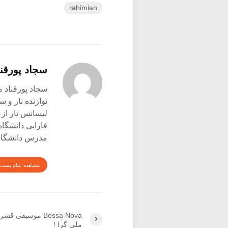
rahimian
سجاد پورقنا
سجاد پورقناد متولد ۳۶۰
نوازنده تار و س
لیسانس تار از 
فارابی دانشگاه
مدرس دانشگاه 
مشاهده تمام پست 
Bossa Nova موسیقی ق
ملی گرا !