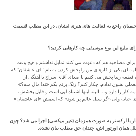
رحیمیان راجع به فعالیت های هنری ایشان، در این مطلب قسمت
ای تبلیغ این نوع موسیقی
چه کارهایی کردید؟
 برای مصاحبه هم که دعوت می کنند تمایل نداشتم و هیچ وقت
امه ای یکی از کارهای من را پخش کردن به نام ” ای عاشقان” که
ک قطعه زیبا پخش می کنیم با صدای آقای سراج با آهنگی از
ملی نشون ندادم. چکار کنم؟ زنگ بزنم بگم «نه! مال منه؟»
 کار را دارد و… البته اینها اشتباه لپی است و قابل بخشش،
قای حنانه ولی «گر سیل عالم پر شود» که اسمش «ای عاشقان»
 کار با ارکستر به صورت همزمان (غیر میکسی) اجرا می شد؟ چون
ثل همان اورتور اش، چندان حق مطلب بیان نشده.