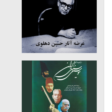
میکلوش روژا
موریس ژار