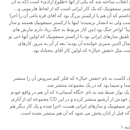
 انقلاب ساخته شد که یکی از آنها «طلوع آزادی» است (که به آن
کستر سمفونیک که یک کار ایرانی است که از لحاظ هارمونی و…
تم که آن هم با ارکستر بزرگ بود که آقای قره باغی آن را اجرا
ت ولی به انتشار نرسیده؛ اینها با ارکستر سمفونیک هستند و ساز
تقریبا” اواخر جنگ بود (من کار مربوط به جنگ زیاد دارم مارش های
فیق سازهای ایرانی بود با ارکستر سمفونیک که اولین آنها «بی تو
ل الدین منبری خواننده آن بودند؛ بعد از آن به مرور کارهای
ت مثل «نقش خیال» که اولین کار آقای مختاباد بود.
کاست به نام «نقش خیال» که فکر کنم سروش آن را منتشر
صدا و سیما بود که در یک مجموعه منتشر شد.
یک نوار ضبط شد به نام «نگاه آسمانی» که آن هم در واقع خودم
سرمایه گذارش نبودم و سروش خودش از آرشیو منتشر کرده و در این CD مجموعه ای از آثاری
تر سمفونیک و سازهای ایرانی هست، اجرا شده و یک کار دیگر هم
» که قبل از اذان پخش می شود که آن هم منتشر نشده است.
ه ۱