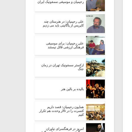
رحیمیان و موسیقی سمفونیک ایران
علی رحیمیان: در هنرستان چند
کاپریس از پاگانینی باید می زدیم
علی رحیمیان: برای موسیقی
فرهنگی ارزشی قائل نیستند
ارکستر سمفونیک تهران در زمان
جنگ
بالیده بر بالین هنر
همایون رحیمیان: قصد داریم
کنسرت را در تالار وحدت هم تکرار
کنیم
امروز در فرهنگسرای نیاوران