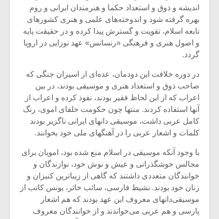
اندیشه و ذوق و استعداد حکما و هنرمندان ایرانی و روم
بهره گرفته شود و اندوخته‌های علمی و هنری کشورهای
تابعه اسلام، تقویت و گسترش پیدا کرده و در حقیقت پایه
و اصول هنری و فرهنگی «رنسانس» عهد نوزایی در اروپا
گردد.
در دوره خلافت این دودمان، عده‌ای از اسیران جنگی که
صاحب ذوق و استعداد هنری و موسیقی بودند، در بین
اعراب که از این لحاظ فقیر بودند، نفوذ کرده و اعراب از
آنها استفاده کردند. منتها چون حکومت خلفای اموی، رنگ
کامل عربی داشت، موسیقی دانهای ایرانی ناگزیر بودند
کلمات و اشعار عربی را در آهنگهای ملی خود بخوانند.
میکلوش روژا
موریس ژار
با وجود آنکه موسیقی در اسلام منع شده بود، امویان برای
مجالس خوشگذرانی و عیش و نوش خود، نوازندگان و
خوانندگان متعددی داشتند که گاهی از زیباترین کنیزان و
زنان خود بودند. نشیط فارسی، سائب خاثر، یونس کاتب از
موسیقی‌دانهای معروف این عهد بودند که هم اشعار
یادداشتی بر موسیقی
دوره آموزش
متن فیلم «متری
موسیقی بر
پارسی و هم عربی می‌خواندند و از خوانندگان معروف