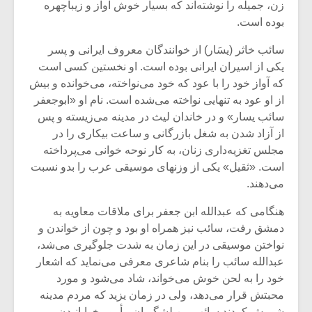
شیش و نیم»
موسیقی فی
زن، جمیله را نوشته‌اند که بسیار خوش آواز و زیباچهره
برگزار می 
بوده است.
اگر نمی توانی
سکانسی به 
سائب خاثر (یسَار) از خوانندگان معروف ایرانی و پسر
مشهورترین باشی،
موسیقی فیلم 
یکی از اسیران ایرانی بوده است. او نخستین کسی است
بدنام ترین باش
که آواز خود را با عود که خود می‌نواخته، می‌خوانده و بیش
از او عود به تنهایی نواخته می‌شده است. نام او «ابوجعفر
سائب یسار» و در خاندان لیث در مدینه می‌زیسته و پس
از آزاد شدن به شغل بازرگانی و ساعت بیکاری را در
مجلس تغزیه‌داری زنان، به کار نوحه خوانی می‌پرداخته
است. «ثقیل» یکی از وزنهای موسیقی عرب را بدو نسبت
می‌دهند.
هنگامی که عبدالله ابن جعفر برای ملاقات معاویه به
دمشق رفت، سائب نیز همراه او بود و چون از خواندن و
نواختن موسیقی در این زمان به شدت جلوگیری می‌شد،
عبدالله سائب را بنام شاعری معرفی می‌نماید که اشعار
خود را به لحن خوش می‌خواند، شاد می‌شود و مورد
محبتش قرار می‌دهد، ولی در زمان یزید که مردم مدینه
شورش کردند سائب بین لشگریان مأمور خوابانیدن