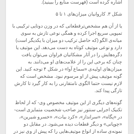
اشاره کرده است (فهرست منابع را ببینید).
شکل ۳. کاروانیان میزان‌های ۱ تا ۵
یا از آن هم مشخص‌ترقطعاتی که در وزن دوتایی ترکیبی با
تمپویی سریع اجرا کرده و همگی نوعی تازش به سوی
میانه‌ی الگو (که حاصل ترکیب دو میزان با یکدیگر است)
دارد و نوعی موتیف کوتاه به دست می‌دهد. این موتیف یا
دگره‌هایش را در آثار مشکاتیان فراوان می‌توان یافت
چنان که برخی این را از علامت‌های او می‌دانند. به
میزان‌های اولیه‌ی «سماع آوا» در شکل ۴ توجه کنید. این
گونه موتیف پیش از او مرسوم نبود. مشخص است که
لازم نیست حتما الگوی نامتقارنی را به کار گیرد تا کارش
تازگی پیدا کند.
میکلوش روژا
موریس ژار
گونه‌های دیگری از این موتیف مخصوص وی- که از لحاظ
تکنیک اجرایی سنتور نیز صاحب شخصیت متمایزی است-
در «پگاه»، «سرانداز»، «کرد بیات»، «خسرو شیرین»،
یادداشتی بر موسیقی
دوره آموزش
«چوپانی» و دیگر قطعات دیده می‌شود. در مقابل دو
متن فیلم «متری
موسیقی بر
نمونه‌ی ساده‌ از انواع موتیف‌هایی را که پیش از وی نیز در