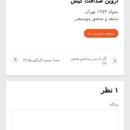
آروین صداقت کیش
متولد ۱۳۵۳ تهران
منتقد و محقق موسیقی
مشاهده تمام پست ها
گذر از مرز ستایشِ محض
صبا؛ نسیم دگرگونی‌ها (۲)
(۲)
۱ نظر
دیدگاه