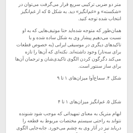
شیش و نیم»
موسیقی فی
متر دو ضربی ترکیبی سریع قرار می‌گرفت می‌توان در
برگزار می 
«شکسته» و «غم‌انگیز» دید. به شکل ۵ که از غم‌انگیز
اگر نمی توانی
سکانسی به 
انتخاب شده توجه کنید.
مشهورترین باشی،
موسیقی فیلم 
بدنام ترین باش
همان‌طور که متوجه شده‌اید حتا موتیف‌هایی که به او
نسبت می‌دهیم پیشاز وی به شکل ساده شده و با
تاکید‌های دیگری در موسیقی ایرانی (به خصوص قطعات
برای سه‌تار) وجود داشته‌اند. نکته‌ای که آن‌ها را تازه
می‌کند دگرگون کردن الگوی تاکیدی‌شان و ترجمان آن‌ها
برای ساز سنتور است.
شکل ۴. سماع‌آوا میزان‌های ۱ تا ۹
شکل ۵. غم‌انگیز میزان‌های ۱ تا ۴
ابهام متریک به معنای تمهیداتی که موجب شود شنونده
نتواند به راحتی سیستم مختصات مربوط به قطعه را
دریابد نیز در آثار وی به چشم می‌خورد. جابه‌جایی الگوی