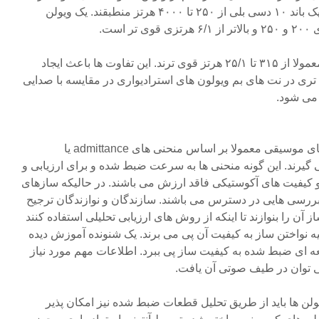
شدند. در حالت کلی طیف ها با یک باند ۱۰ دسی بلی از ۲۵۰ تا ۴۰۰۰ هرتز منطبقند. یک ویولن
است.
در حالیکه ویولن های گوارنری معمولا از ۳۱۵ تا ۲۵/۱ هرتز قوی ترند. این تفاوت ها باعث ایجاد
ری در نت های بم ویولون های استرادیواری در مقایسه با صدایی
 می شود.
ویولون ها و دیگر آلت های موسیقی معمولا بر اساس منحنی های admittance یا
رار می گیرند. این گونه منحنی ها به سرعت ضبط شده و برای ارزیابی و
 کیفیت های آکوستیکی فاقد ارزش می باشند. در حالیکه سازهای
بررسی هایی در دسترس می باشند. سازندگان و نوازندگان ترجیح
آن را بنوازند تا اینکه از روش های ارزیابی تحلیلی استفاده کنند
انیه نواختن ساز به کیفیت آن پی می برند. یک شنونده آموزش دیده
طعه ای ضبط شده به کیفیت ساز پی ببرد. اطلاعات مهم مورد نیاز
می توان در طیف صوتی آن یافت.
لن ها باید از طریق تحلیل قطعات ضبط شده نیز امکان پذیر