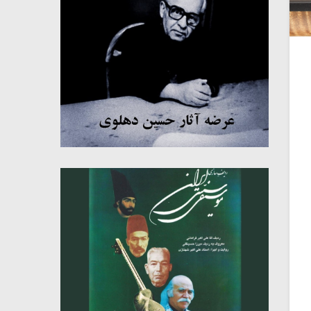
میکلوش روژا
موریس ژار