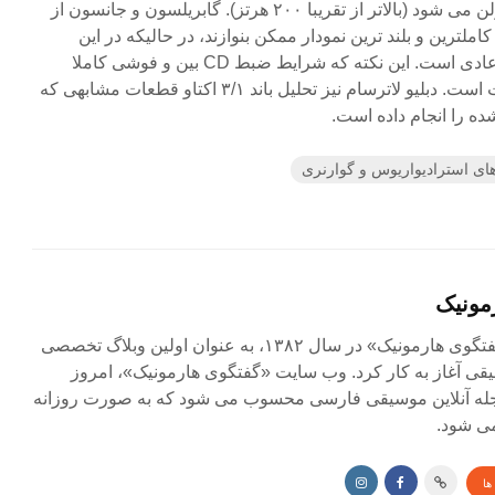
ناحیه مناسب فرکانس برای ویولن می شود (بالاتر از تقریبا ۲۰۰ هرتز). گابریلسون و جانسون از
کاملترین و بلند ترین نمودار ممکن بنوازند، در حالیکه در این
پژوهش «هیجان» نواختن کاملا عادی است. این نکته که شرایط ضبط CD بین و فوشی کاملا
مشابه یکدیگر است، حائز اهمیت است. دبلیو لاترسام نیز تحلیل باند ۳/۱ اکتاو قطعات مشابهی که
ه را انجام داده است.
ای استرادیواریوس و گوارنری
مونیک
مجله آنلاین «گفتگوی هارمونیک» در سال ۱۳۸۲، به عنوان اولین وبلاگ تخصصی
ی آغاز به کار کرد. وب سایت «گفتگوی هارمونیک»، امروز
جله آنلاین موسیقی فارسی محسوب می شود که به صورت روزانه
ی شود.
ها