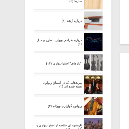
سازها (۲)
درباره آرشه (۱)
درباره طراحی ویولن – طرح و مدل
(۱)
“رازهای” استرادیواری (۱۴)
پیوندهایی که در آسمانِ ویولون
بسته شده اند (۲)
ویولون گوارنری ویوتام (۲)
تاریخچه ای خلاصه از استرادیواری و