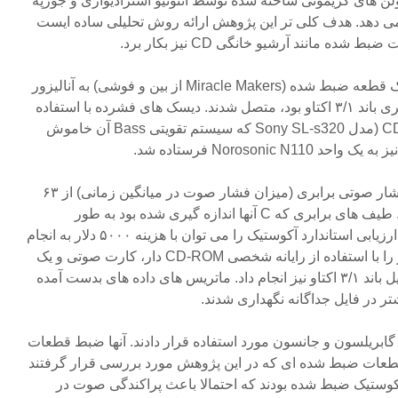
لن های کریمونی ساخته شده توسط آنتونیو استرادیواری و جوزپه
می دهد. هدف کلی تر این پژوهش ارائه روش تحلیلی ساده ایست
ه مانند آرشیو خانگی CD نیز بکار برد.
سیگنال هایی از یک قطعه ضبط شده (Miracle Makers از بین و فوشی) به آنالیزور
طیف که قادر به انجام اندازه گیری باند ۳/۱ اکتاو بود، متصل شدند. دیسک های فشرده با استفاده
از یک دستگاه قابل حمل پخش CD (مدل Sony SL-s320 که سیستم تقویتی Bass آن خاموش
Norosonic فرستاده شد.
از آنالیز باند ۳/۱ اکتاو، سطوح فشار صوتی برابری (میزان فشار صوت در میانگین زمانی) از ۶۳
هرتز تا ۲۰ کیلو هرتز بدست آمد. طیف های برابری که C آنها اندازه گیری شده بود به طور
همزمان محاسبه شدند. این نوع ارزیابی استاندارد آکوستیک را می توان با هزینه ۵۰۰۰ دلار به انجام
رساند. همچنین می توان این کار را با استفاده از رایانه شخصی CD-ROM دار، کارت صوتی و یک
برنامه آنالیز طیف با قابلیت تحلیل باند ۳/۱ اکتاو نیز انجام داد. ماتریس های داده های بدست آمده
بریلسون و جانسون مورد استفاده قرار دادند. آنها ضبط قطعات
د. قطعات ضبط شده ای که در این پژوهش مورد بررسی قرار گرفتند
ی آکوستیک ضبط شده بودند که احتمالا باعث پراکندگی صوت در