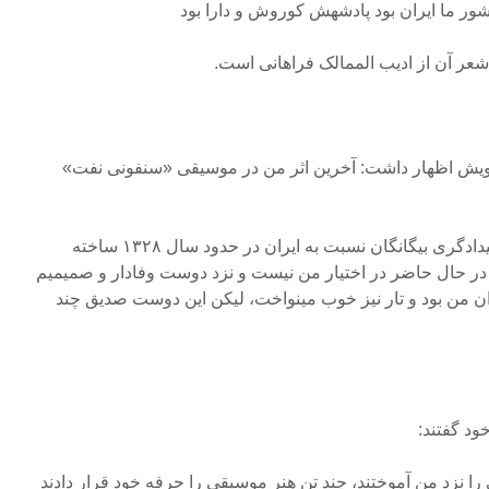
ور ما ایران بود پادشهش کوروش و دارا بود
ر آن از ادیب الممالک فراهانی است.
خویش اظهار داشت: آخرین اثر من در موسیقی «سنفونی نفت»
جریان مبارزه ملت ایران علیه بیدادگری بیگانگان نسبت به ایران در حدود سال ۱۳۲۸ ساخته
در حال حاضر در اختیار من نیست و نزد دوست وفادار و صمیمیم
ان من بود و تار نیز خوب مینواخت، لیکن این دوست صدیق چند
ود گفتند:
را نزد من آموختند، چند تن هنر موسیقی را حرفه خود قرار دادند