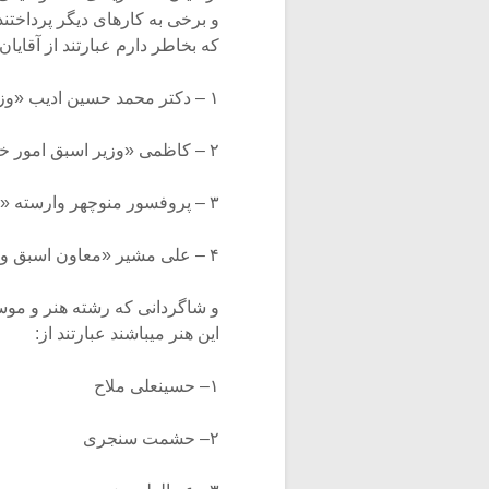
و برخی به کارهای دیگر پرداختند
که بخاطر دارم عبارتند از آقایان:
۱ – دکتر محمد حسین ادیب «وزیر اسبق بهداری».
۲ – کاظمی «وزیر اسبق امور خارجه».
۳ – پروفسور منوچهر وارسته «استاد دانشگاه جنگ».
۴ – علی مشیر «معاون اسبق وزارت دارائی».
و شاگردانی که رشته هنر و موسیق
این هنر میباشند عبارتند از:
۱– حسینعلی ملاح
۲– حشمت سنجری