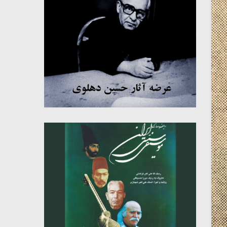
میکلوش روژا
موریس ژار