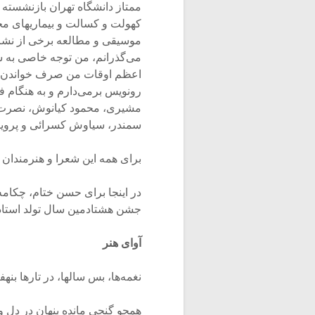
ممتاز دانشگاه تهران بازنشسته 
کهولت و کسالت و بیماریهای مخ
موسیقی و مطالعه برخی از نشری
می‌گذرانم، من توجه خاصی به 
اعظم اوقات من صرف خواندن آثار
رونویس برمی‌دارم و به هنگام ف
مشیری، محمود کیانوش، نصرت رح
سمندر، سیاوش کسرائی و پرویز
برای همه این شعرا و هنرمندان 
در اینجا برای حسن ختام، چکام
جشن هشتادمین سال تولد استاد
آوای هنر
نغمه‌ها، بس سالها، در تارها بنهفت
همچو گنجی مانده پنهان در دل ویر