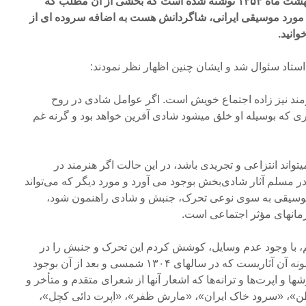
در مجله «هنر و مردم» در اردیبهشت ماه ۱۳۵۳ نوشته شده است که بخشی از آن مطلب که
 مورد موسیقی ایرانی، شاگردانش هست به اضافه سروده ای از
وانید.
استاد سئوال شد و ایشان چنین اظهار نظر نمودند:
مند نیز زاده اجتماع خویش است. اگر عوامل شادی در روح
ثاری که بوسیله او خلق میشود شادی آفرین خواهد بود و گرنه غم
یتواند انتزاعی و تجریدی باشد، در این حالت اگر هنرمند در
مسلم آثار شادی‌بخش بوجود می آورد و مورد دیگر که می‌تواند
 موسیقی به سوی نوعی تحرک، جنبش و شادی راهنمون شود،
مانهای مؤثر اجتماعی است.
، با وجود عدم وسایل، کوشش کردم این تحرک و جنبش را در
موسیقی احیاء نمایم و مؤید و نمونه آن آثاریست که در سالهای ۱۳۰۴ شمسی و بعد از آن بوجود
شها و اپرت‌ها و ترانه‌ها که اشعار آنها از شعرای متقدم و متأخر و
طن»، «سرود خاک ایران»، «مارش ظفر»، «اپرت دائی کچل»،