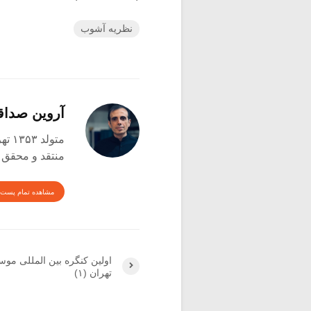
نظریه آشوب
آروین صدا
متولد ۱۳۵۳ تهران
منتقد و محقق
مشاهده تمام پست 
اولین کنگره‏ بین المللی موس
تهران (۱)