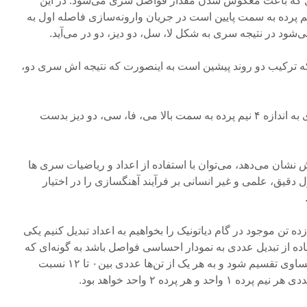
صل که باعث معکوس شدن مقدار فواصل سری می‌شود. در این
 پرده به سمت پایین است در جریان وارونه‌سازی فاصله اول به
می‌شود در نتیجه سری به شکل لا، سل، دو دیز، دو در می‌آید.
که ترکیب دو روند پیشین است به اینصورت که نتیجه اش سری دو،
چهارم: در آخر با انتقال این سری به اندازه ۴ نیم پرده به سمت بالا می، فا، سی، دو دیز بدست
P در مثال‌هایش نشان می‌دهد، می‌توان با استفاده از اعداد و ریاضیات سری ها
رل دقیق، علمی و غیر انسانی بر فرآیند آهنگسازی را در اختیار
ه تن موجود در گام دیاتونیک را بخواهیم به اعداد تبدیل کنیم یکی
تفاده از تبدیل عددی به نمودار احساسی فواصل باشد به گونه‌ای که
فاصله یک اکتاو به ۱۲ قسمت مساوی تقسیم شود و به هر یک از تن‌ها عددی بین۰ تا ۱۲ نسبت
 و هر پرده ۲ واحد خواهد بود.