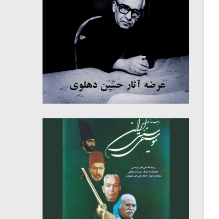
میکلوش روژا
موریس ژار