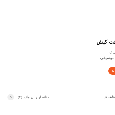
قت کیش
 موسیقی
ها
یقی در
حنانه از زبان ملاح (۴)