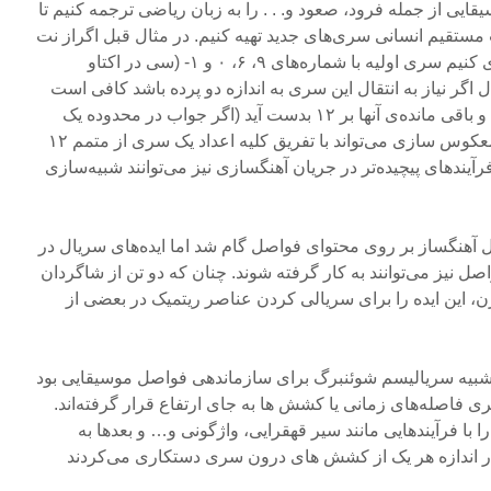
ایی از جمله فرود، صعود و. . . را به زبان ریاضی ترجمه کنیم تا
 مستقیم انسانی سری‌های جدید تهیه کنیم. در مثال قبل اگراز نت
دو تا دو اکتاو بعد را شماره‌گذاری کنیم سری اولیه با شماره‌های ۹، ۶، ۰ و ۱- (سی در اکتاو
ال اگر نیاز به انتقال این سری به اندازه دو پرده باشد کافی است
تمامی اعداد با عدد ۴ جمع شوند و باقی مانده‌ی آنها بر ۱۲ بدست آید (اگر جواب در محدوده یک
اکتاو مورد نظر باشد) یا فرآیند معکوس سازی می‌تواند با تفریق کلیه اعداد یک سری از متمم ۱۲
ندهای پیچیده‌تر در جریان آهنگسازی نیز می‌توانند شبیه‌سازی
آهنگساز بر روی محتوای فواصل گام شد اما ایده‌های سریال در
ل نیز می‌توانند به کار گرفته شوند. چنان که دو تن از شاگردان
ن، این ایده را برای سریالی کردن عناصر ریتمیک در بعضی از
 شبیه سریالیسم شوئنبرگ برای سازماندهی فواصل موسیقایی بود
سری فاصله‌های زمانی یا کشش ها به جای ارتفاع قرار گرفته‌اند.
ا با فرآیندهایی مانند سیر قهقرایی، واژگونی و… و بعدها به
در اندازه هر یک از کشش های درون سری دستکاری می‌کردند