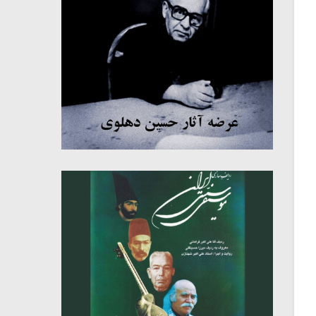
میکلوش روژا
موریس ژار