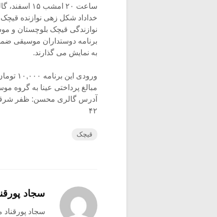
ساعت ۲۰ امش
خداداد شکل زهی نوازنده قیچک 
نوازندگی قیچک بلوچستان و موس
برنامه دوستداران موسیقی ضمن آ
به نمایش می گذارند.
ورودی ای
مبالغ پرداختی عینا به گروه مو
آدرس گالری محسن: ظفر شرقی، 
۴۲
قیچک
سجاد پورقنا
سجاد پورقناد متولد ۳۶۰