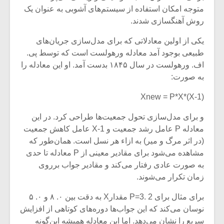
متوجه امکان استفاده از سیستم‌های آشوبی به عنوان یک
روش آهنگسازی شدند.
یکی از اولین معادلاتی که برای مدل‌سازی جریان‌های
طبیعی بوجود آمد معادله ورهولست است که توسط پی.
اف. ورهولست در سال ۱۸۴۵ بدست آمد. او این معادله را
به صورت:
Xnew = P*X*(X-1)
و برای مدل‌سازی تحول جمعیت‌ها طراحی کرد. در این
معادله P عامل رشد جمعیت و X-1 عامل کاهش جمعیت
(در اثر مرگ و میر) به ازاء هر نسل است. همان‌طور که
مشاهده می‌شود برای مقادیر معینی از P معادله تا حدی
میکلوش روژا
موریس ژار
به صورت عادی رفتار می‌کند و مقادیر جواب برروی
زمان تکرار می‌شوند.
برای مثال برای P=3. 2 مقدارX به دقت بین ۰. ۸ و ۰. ۵
یادداشتی بر موسیقی
دوره آموزش
نوسان می‌کند که این جواب‌ها دوره‌های کوتاهی از افزایش
متن فیلم «متری
موسیقی بر
سریع را نشان می‌دهد. اما این معادله همیشه این‌گونه