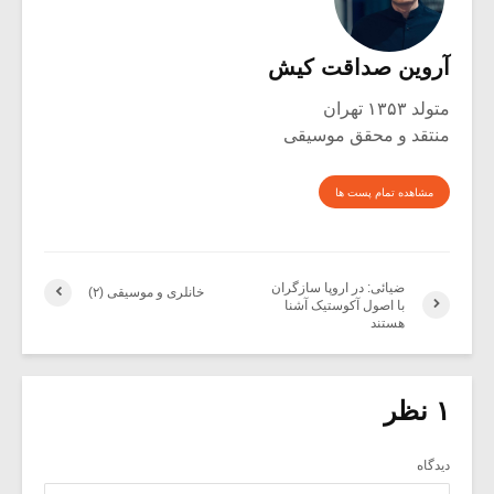
آروین صداقت کیش
متولد ۱۳۵۳ تهران
منتقد و محقق موسیقی
مشاهده تمام پست ها
ضیائی: در اروپا سازگران
خانلری و موسیقی (۲)
با اصول آکوستیک آشنا
هستند
۱ نظر
دیدگاه