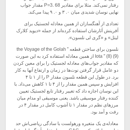
شیش و نیم»
موسیقی فی
رفتار نمی‌کند. مثلا برای مقادیر P=3. 68 مقدار جواب
برگزار می 
نهایی نوسان شدیدی میان ۰. ۳ و ۰. ۹ پیدا می‌کند.
اگر نمی توانی
سکانسی به 
تعدادی از آهنگسازان از همین معادله لجستیک برای
مشهورترین باشی،
موسیقی فیلم 
بدنام ترین باش
آفرینش آثارشان استفاده کرده‌اند از جمله «دیوید کلارک
لیتل» و «گری لی نلسون».
نلسون برای ساختن قطعه ” the Voyage of the Golah
Iota ” (8) (9) از همین معادله استفاده کرد به این صورت
که مقادیر جواب‌های معادله لجستیک را برای معین کردن
دو عامل قرار گرفتن نوت‌ها در زمان و ارتفاع آنها به کار
برد. در طول این قطعه نلسون مقدار P را از ۱ تا ۴
افزایش و سپس همین مقدار را از ۴ تا ۱ کاهش می‌داد. با
این نوسان اجازه داد که تغییر رفتار تابع لجستیک تعیین
کننده رفتار موسیقی باشد. یعنی موسیقی او مدام میان
مرزهای نظم در مقدار ۱ تا آشوب کامل در مقدار ۴ در
رفت و آمد بود.
معادله‌ی یک متغیره‌ ورهولست با سادگی ریاضی‌اش حد