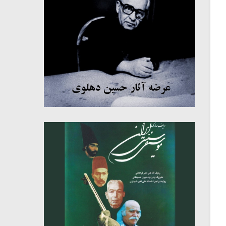
میکلوش روژا
موریس ژار