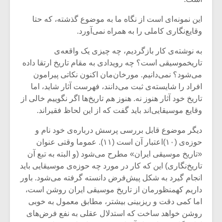
شیش و نیم»
موسیقی فی
برگزار می 
این نمونه‌ای است از نگاه ما به موضوع گذشته، که حتا
اگر نمی توانی
سکانسی به 
وقایع‌نگاری کاملی را به همراه نمی‌آورد.
مشهورترین باشی،
موسیقی فیلم 
بدنام ترین باش
به نوشته‌ی کار بازگردیم، چه چیزی یک واقعه‌ی
تاریخموسیقی است؟ چه رویدادی به مقام تاریخ ارتقا داده
می‌شود؟ نمی‌دانیم. مورخان‌مان اکنون نکاتی پیرامون
افراد را شایسته‌ی ثبت می‌دانند، فهرست آثار شاید، اما
تاریخ خود آثار هنوز نه. هنوز هم تاریخ‌ها اگر نگوییم خالی از
وقایع موسیقایی‌اند باید گفت که از این لحاظ فقیراند.
دیگر موضوع قابل بررسی پرسش درباره‌ی خود نام و
حوزه‌ی (۱۰)اعتبار آن است (۱۱). عموما وقتی عنوان
«تاریخ موسیقی ایران» مطرح می‌شود (و البته به تبع آن
تاریخ‌نگاری) این که کار در مورد چه حوزه‌ی موسیقایی باید
انجام گیرد به شکل پیش‌فرض دانسته گرفته می‌شود. باور
داریم کهمنظورمان از تاریخ موسیقی ایران روشن است،
اما کمی دقت و ریزبینی بیشتر، مطابق معمول به خوبی
روشن خواهد ساخت که استدلال عقلی به نفع فرض‌های