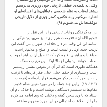
وقتی به نقطه‌ی عطفی تاریخی چون وزیری می‌رسیم
بیشتر اوقات به نظم شخصی و توانایی‌های افسانه‌ای او
اشاره می‌کنیم و به عکس، کمتر چیزی از دلایل تاریخی
موفقیت‌اش می‌شنویم (۹).
این مه‌گرفتگی روایات‌ تاریخی را در این نقل از
«بحورالالحان» «فرصت شیرازی» نیز می‌بینیم: «یکی از
اساتید این فن وقتی در دارالخلافه‌ی طهران مرا گفت این
ترتیب جدید اولی و انسب است و اصلح و ملایم‌تر است
طباع را و براهینی اقامه کرد که تفصیل آن در اینجا موجب
اطناب خواهد بود ولی اجمالا اینکه این ترتیب دستگاه
هفتگانه طوری است که اثر آن در نفوس بیشتر از پیشتر
است و بسیاری از حکما خیلی خیلی فکر کرده‌اند تا ترتیب
میکلوش روژا
موریس ژار
را به اینطور که بعد ذکر می‌شود قرار داده‌اند» (فرصت
۱۳۶۷: ۱۹) او این چند جمله را در مورد تغییر نظام قدیم
مقام‌ها به سیستم دستگاهی نوشته است و با حذف نام آن
استاد که با وی سخن گفته و دلایلی که وی اقامه می‌کرده
یادداشتی بر موسیقی
دوره آموزش
ما را از اطلاعات احتمالی در این مورد محروم ساخته
متن فیلم «متری
موسیقی بر
است.