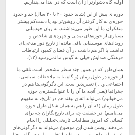
اولیه گاه دشوارتر از آن است که در ابتدا می‌پنداریم.
دوره‌ای پیش از این (شاید حدود ۲۰ یا ۳۰ سال) حد و حدود
حوزه‌ی به کار گرفتن آن روشن‌تر بود یا دست‌کم بیشتر
متفکران ما این طور می‌پنداشتند. به زبان خودمانی
بسیاری از حوزه‌های تمدنی و چهره‌های شاخص و
رویداد‌های موسیقایی باقی‌ مانده از تاریخ دور مدعی‌ای
نداشت یا اگر هم داشت در آن فضای کمبود ارتباطات
فرهنگی صدایش خیلی به گوش ما نمی‌رسید (۱۲).
همان‌طور که در همین چند سطر مشخص است تلقی ما
از حوزه در طول زمان (و گاه بنا به ملاحظات سیاسی،
اجتماعی و… ) تغییرپذیر است. این دگرگونی‌ها هم در
جغرافیا (یعنی آنچه ما آن را با عنوانگستره‌ی حوزه
می‌خوانیم) می‌تواند اتفاق بیفتد هم در تاریخ، به مفهوم
طول زمان (که آن را هم به همان شکل طول حوزه
می‌نامیم). در حقیقت چه برای تاریخ‌‌نگاران چه برای
کسانی که امروز مطالعات تاریخی-تحلیلی را انجام
می‌دهند روشن شدن این موضوع می‌تواند به دگرگونی‌های
عمیق یا سطحی در موضوعات انتخابی، زاویه‌ی نگاه و حتا