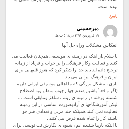
بوده است.
پاسخ
ميرحسيني
۱۹ فروردین ۱۳۹۱ در ۵:۱۸ ب٫ظ
انعکاس مشکلات وراه حل آنها
با سلام .از اینکه در زمینه ی موسیقی همچنان فعالیت می
کنید و فعالیت وکار فرهنگی را بر خواب و فریاد از زمانه
ترجیح داده اید باید خدا را شکر کرد که هنوز قلبهایی برای
ایران و فرهنگ ایرانی می تپد .
باری ، مشکل بزرگی که ما اهالی موسیقی ایرانی داریم
(اگر واقعا ً باشیم )عدم چها رچوب منظم وبه اصطلاح
شسته ورفته در زمینه ی ریتم ، سلفژ ومابقی است …
لیکن آموزشگاهها ی آزادبصورت اساسی در این زمینه
فعالیت نمی کنند همینکه جند مربی و تعدادی هنر جو
باشند کار را تمام شده فرض می کنند .
با اینکه بارها شنیده ایم ، شیوه ی نگارش نت نویسی برای