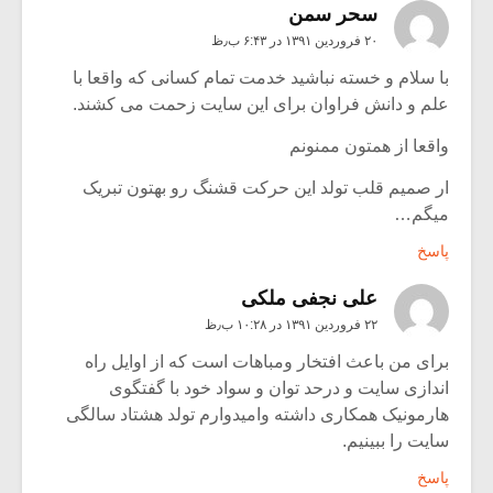
سحر سمن
۲۰ فروردین ۱۳۹۱ در ۶:۴۳ ب٫ظ
با سلام و خسته نباشید خدمت تمام کسانی که واقعا با
علم و دانش فراوان برای این سایت زحمت می کشند.
واقعا از همتون ممنونم
ار صمیم قلب تولد این حرکت قشنگ رو بهتون تبریک
میگم…
پاسخ
علی نجفی ملکی
۲۲ فروردین ۱۳۹۱ در ۱۰:۲۸ ب٫ظ
برای من باعث افتخار ومباهات است که از اوایل راه
اندازی سایت و درحد توان و سواد خود با گفتگوی
هارمونیک همکاری داشته وامیدوارم تولد هشتاد سالگی
سایت را ببینیم.
پاسخ