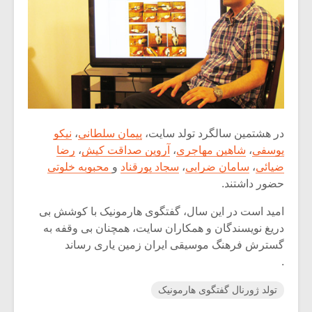
در هشتمین سالگرد تولد سایت،
پیمان سلطانی
،
نیکو
یوسفی
،
شاهین مهاجری
،
آروین صداقت کیش
،
رضا
ضیائی
،
سامان ضرابی
،
سجاد پورقناد
و
محبوبه خلوتی
حضور داشتند.
امید است در این سال، گفتگوی هارمونیک با کوشش بی
دریغ نویسندگان و همکاران سایت، همچنان بی وقفه به
گسترش فرهنگ موسیقی ایران زمین یاری رساند
.
تولد ژورنال گفتگوی هارمونیک