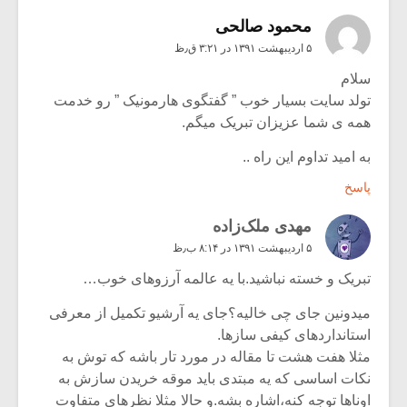
محمود صالحی
۵ اردیبهشت ۱۳۹۱ در ۳:۲۱ ق٫ظ
سلام
تولد سایت بسیار خوب ” گفتگوی هارمونیک ” رو خدمت
همه ی شما عزیزان تبریک میگم.
به امید تداوم این راه ..
پاسخ
مهدی ملک‌زاده
۵ اردیبهشت ۱۳۹۱ در ۸:۱۴ ب٫ظ
تبریک و خسته نباشید.با یه عالمه آرزو‌های خوب…
میدونین جای چی خالیه؟جای یه آرشیو تکمیل از معرفی
استاندارد‌های کیفی ساز‌ها.
مثلا هفت هشت تا مقاله در مورد تار باشه که توش به
نکات اساسی که یه مبتدی باید موقه خریدن سازش به
اوناها توجه کنه،اشاره بشه.و حالا مثلا نظر‌های متفاوت