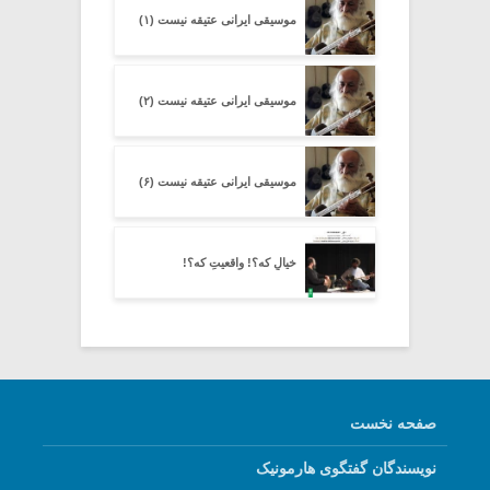
موسیقی ایرانی عتیقه نیست (۱)
موسیقی ایرانی عتیقه نیست (۲)
موسیقی ایرانی عتیقه نیست (۶)
خیالِ که؟! واقعیتِ که؟!
صفحه نخست
نویسندگان گفتگوی هارمونیک