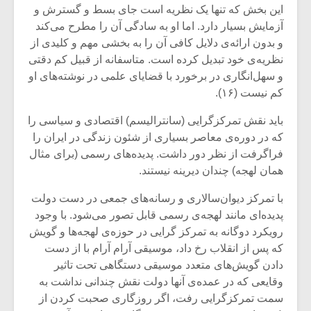
شیش و نیم»
موسیقی فی
این بخش که تنها یک نظریه است جای بسط و گسترش و
برگزار می 
آزمایش بسیار دارد. اما او به سادگی آن را مطرح می‌کند
و بدون ارائه‌ی دلایل کافی آن را به بخشی مهم و کلیدی از
اگر نمی توانی
سکانسی به 
مشهورترین باشی،
موسیقی فیلم 
نظریه‌ی خود تبدیل کرده است. متاسفانه از قبیل کم دقتی
بدنام ترین باش
و سهل‌انگاری در برخورد با قضایای علمی در نوشته‌های او
کم نیست (۱۶).
باید نقش تمرکزگرایی (سانترالیسم) اقتصادی و سیاسی را
که در دوره‌ی معاصر بسیاری از شئون زندگی در ایران را
فراگرفت از نظر دور داشت. پدیده‌های رسمی (برای مثال
همان لهجه) چندان دیرینه نیستند.
با تمرکز دیوان‌سالاری و رسانه‌های جمعی در دست دولت
پدیده‌ای مانند لهجه‌ی رسمی قابل تصور می‌شود. با وجود
رویکرد دوگانه به تمرکز گرایی در حوزه‌ی لهجه‌ها و گویش
که پس از انقلاب رخ داد، موسیقی آرام آرام با از دست
دادن گویش‌های متعدد موسیقی دستگاهی تحت تاثیر
وقایعی که در عمده‌ی آنها دولت نقش چندانی نداشت به
سمت تمرکزگرایی رفت، اگر روزگاری صحبت کردن از