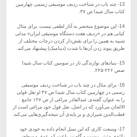
13- چند باب در شناخت ردیف موسیقی رسمی چهارمین
کتاب سال شیدا ص ۳۷.
14- این موضوع منحصر به آثار لطفی نیست. برای مثال
کیانی هم در «ردیف هفت دستگاه موسیقی ایران» مدلی
شبیه به همین را برای نقش‌دار کردن درجات مختلف از
طریق پیوند زدن آن‌ها با شدت (دینامیک) پیشنهاد می‌کند.
15- بنیادهای نوازندگی تار در سومین کتاب سال شیدا
صص ۲۲۶-۲۲۵.
16- برای مثال در چند باب در شناخت ردیف موسیقی
رسمی در چهارمین کتاب سال شیدا ص ۴۷ او نقل قولی
را به عنوان گفته‌ی عبدالقادر مراغی از ص ۱۲۷ جامع
الالحان می‌آورد که در اصل، نقل قول خود مراغی است از
قطب‌الدین شیرازی و بر پایه‌ی آن نتیجه‌گیری‌هایی می‌کند.
17- وسعت کاری که این نسل انجام داده به خودی خود
نکته‌ی مثبتی نیست و گاه نیز باعث کم عمق و سطحی