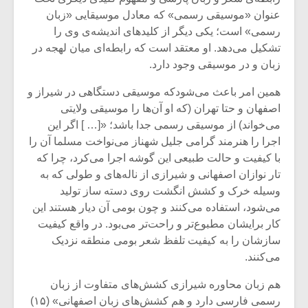
عنوان «موسیقی رسمی» که معادل موسیقایی «زبان
رسمی» است؛ یکی دیگر از کلیدهای اندیشه‌ی وی را
تشکیل می‌دهد. او معتقد است که رابطه‌ای میان لهجه در
زبان و در موسیقی وجود دارد.
همین امر باعث می‌شودکه موسیقی دستگاهی در شیراز و
اصفهان و حتا تهران (که او آن‌ها را موسیقی ولایتی
می‌خواند) از موسیقی رسمی جدا باشد؛ «[… ] اگر این
اجرا را هنرمند گرامی جلیل شهناز می‌نواخت مسلما آن را
با کیفیت و حالت طبیعی این گوشه اجرا می‌کرد، چرا که
تار نوازان اصفهانی و شیرازی از ناله‌های و طولی که به
وسیله خرک و کشش انگشت روی دسته ساز تولید
می‌شود، استفاده می‌کنند و چون بومی آن دیار هستند این
میکلوش روژا
موریس ژار
کار برایشان مطبوع‌تر و راحت‌تر می‌بود. در واقع کیفیت
سازشان را به کیفیت تلفظ شعر بومی منطقه نزدیک
می‌کنند.
یادداشتی بر موسیقی
دوره آموزش
هم زبان محاوره‌ شیرازی کشش‌های متفاوت از زبان
متن فیلم «متری
موسیقی بر
رسمی فارسی دارد و هم کشش‌های زبان اصفهانی» (۱۵)