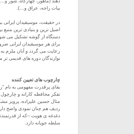
دهند (ماهور، چهارگاه، شور و…)
بیات راجه، عراق و…).
در حقیقت، موسیقیدان ایرانی بر
اصیل ترین و بنیادی ترین منبع ب
دستگاه از گوشه تشکیل می شود
برای هر موسیقیدان ایرانی ضرور
رعایت می گردد و آنان ملزم به 
نوازندگان دوره های قدیمی تر م
چارچوب های تعیین کننده
بقای پرقدرت مفهومی به نام “رد
تفکر محافظه کارانه و چارچول گ
مثال حسین علیزاده، پرویز مشک
ردیف هم چنان نمودی واضح دارد.
دغدغه ی هویت –که از قدرتمند
سلطه جویانه دارد.