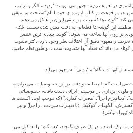
سوی در تعریف ردیف چنین می نویسد: “ردیف، الگو یا ترتیب
ر هرمز فرهت در کتاب ارزنده ی خود با نام “شناخت موسیقی
ی کند: “گوشه ها که هیات موسیقی ایران را شکل می دهند،
مطمئنا این گوشه ها قطعاتی به دقت معین شده نیستند، بلکه
دی بر روی آنها ساخته می شوند.” گوشه بنیادی ترین عنصر
تعریف و مفهوم دقیق آن اختلاف نظر وجود دارد. دکتر صفوت
 کوتاه می داند که تعداد آنها متفاوت است… و طبق نظم خاصی
سلسل آنها “دستگاه” و “ردیف” به وجود می آید.
ی است که با مطالعه و دقت در این خصوصیات، می توان به
زی و ملودی پردازی در موسیقی ایرانی دست یافت، خصوصیاتی
پ”، “دینامیزم اجرا”، “مضراب گذاری” (که موجب ایجاد اکسنت ها
گسترش، الگوهای آگوگیکی (یا تغییرات سرعت در اجرا) و نیز
 (بهراد توکلی).
مشترک باشند و در یک ظرف بگنجند، “دستگاه ” را تشکیل می