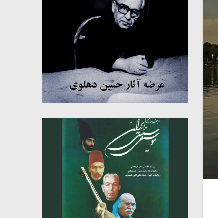
میکلوش روژا
موریس ژار