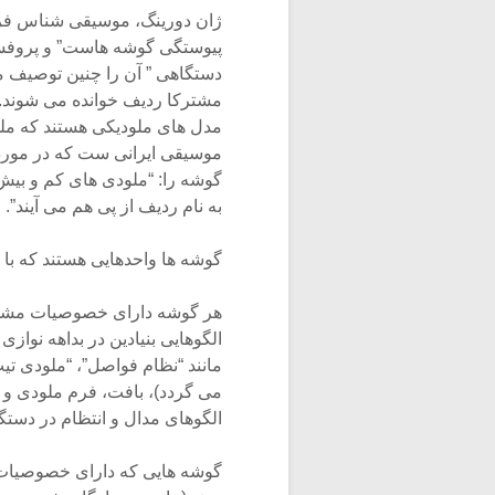
ژان دورینگ، موسیقی شناس فران
پیوستگی گوشه هاست” و پروفسو
دستگاهی ” آن را چنین توصیف م
مشترکا ردیف خوانده می شوند. 
مدل های ملودیکی هستند که ملو
موسیقی ایرانی ست که در مورد 
گوشه را: “ملودی های کم و بیش
به نام ردیف از پی هم می آیند”.
گوشه ها واحدهایی هستند که با ت
هر گوشه دارای خصوصیات مشخص
الگوهایی بنیادین در بداهه نوا
مانند “نظام فواصل”، “ملودی تی
می گردد)، بافت، فرم ملودی و 
الگوهای مدال و انتظام در دستگاه
گوشه هایی که دارای خصوصیات 