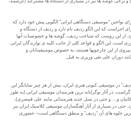
 و برخی گوشه ها نیز در بسیاری از دستگاه ها مشترکند (کرشمه،
ای نواختن “موسیقی دستگاهی ایرانی” الگویی پیش خود دارد که
رای اجراست که این الگو ردیف نام دارد و ردیف از دستگاه و
. از این روست که شناخت ردیف، گوشه ها و خصوصیات آنها
ی است. این الگو و قواعد کلی از جانب کلیه ی نوازندگان ایرانی
پیروی از این چارچوبها هستند، به خصوص موسیقیدانان و
انند دوران علی نقی وزیری به قبل.
یف” در موسیقی کنونی هنری ایران، بیش از هر چیز نمایانگر این
راست. در آثار نوگرایانه ترین هنرمندان موسیقی ایرانی (به طور
اتیان و… و حتی در نسل جدید هنرمندانی مانند علی قمصری)،
 حتی در بسیاری از آثار آهنگسازان موسیقی کلاسیک ایران نیز
ترین جلوه های آن “ردیف” و منطق دستگاهی است– حضوری