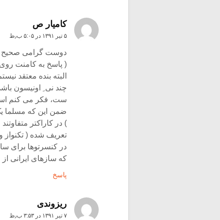
کامیار ص
۵ تیر ۱۳۹۱ در ۵:۰۵ ب٫ظ
دوست گرامی صحیح م
( پاسخ به کامنت روی
البته بنده معتقد نیس
چند نی ِ اونیسون باش
ست، فکر می کنم استف
ضمن این که مسلما یک
) در کاراکتر متفاوتن
تعریف شده ( تکنواز و
در کنسرتوها برای ساز
که سازهای ایرانی از ل
پاسخ
ریزوندی
۷ تیر ۱۳۹۱ در ۳:۵۳ ب٫ظ