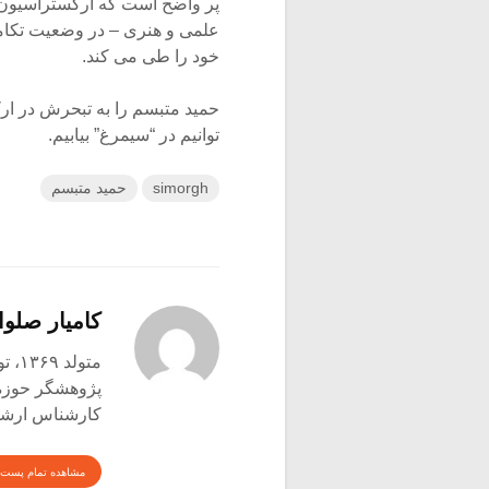
پر واضح است که ارکستراسیون 
علمی و هنری – در وضعیت تکامل
خود را طی می کند.
حمید متبسم را به تبحرش در ارک
توانیم در “سیمرغ” بیابیم.
simorgh
حمید متبسم
کامیار صلوا
متولد ۱۳۶۹، تویسرکان
پژوهشگر حوزه‌
کارشناس ارشد 
مشاهده تمام پست 