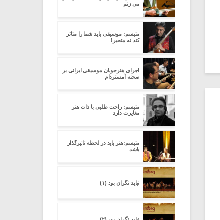
می زنم
متبسم: موسیقی باید شما را متاثر
کند نه متحیر!
اجرای هنرجویان موسیقی ایرانی بر
صحنه آمستردام
متبسم: راحت طلبی با ذات هنر
مغایرت دارد
متبسم:هنر باید در لحظه تاثیرگذار
باشد
نباید نگران بود (۱)
نباید نگران بود (۲)