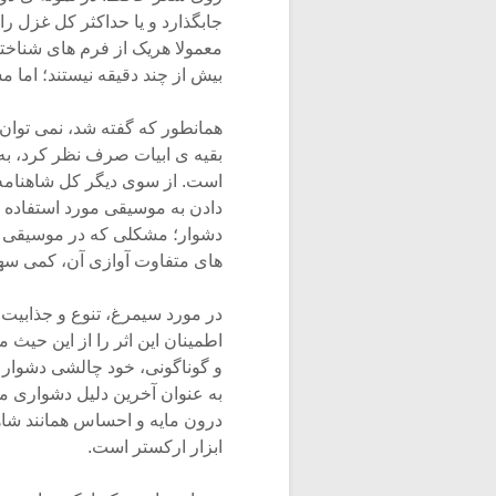
جابگذارد و یا حداکثر کل غزل ر
معمولا هریک از فرم های شناخت
بیش از چند دقیقه نیستند؛ اما م
همانطور که گفته شد، نمی توان ا
بقیه ی ابیات صرف نظر کرد، به ه
است. از سوی دیگر کل شاهنامه 
دادن به موسیقی مورد استفاده ر
دشوار؛ مشکلی که در موسیقی کل
های متفاوت آوازی آن، کمی سهل
در مورد سیمرغ، تنوع و جذابیت 
اطمینان این اثر را از این حیث
و گوناگونی، خود چالشی دشوار ا
به عنوان آخرین دلیل دشواری مو
درون مایه و احساس همانند شاهنا
ابزار ارکستر است.