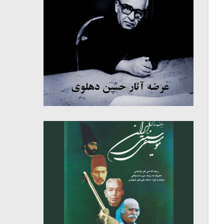
میکلوش روژا
موریس ژار