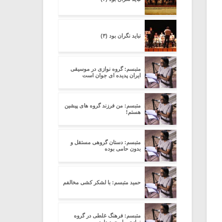
نباید نگران بود (۳)
متبسم: گروه نوازی در موسیقی
ایران پدیده ای جوان است
متبسم: من فرزند گروه های پیشین
هستم!
متبسم: دستان گروهی مستقل و
بدون حامی بوده
حمید متبسم: با لشکر کشی مخالفم
متبسم: فرهنگ غلطی در گروه