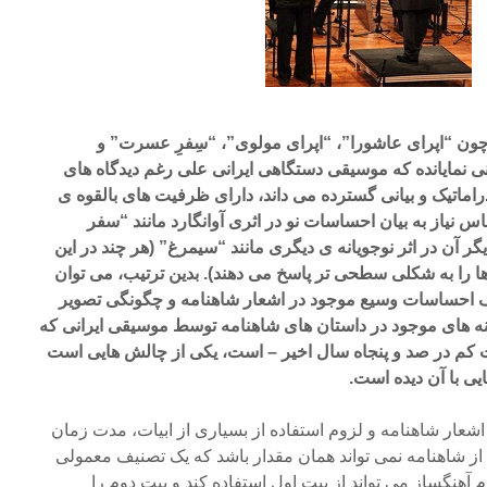
 چون “اپرای عاشورا”، “اپرای مولوی”، “سِفرِ عسرت” و
ی نمایانده که موسیقی دستگاهی ایرانی علی رغم دیدگاه های
 دراماتیک و بیانی گسترده می داند، دارای ظرفیت های بالقوه ی
س نیاز به بیان احساسات نو در اثری آوانگارد مانند “سفر
 آن در اثر نوجویانه ی دیگری مانند “سیمرغ” (هر چند در این
ها را به شکلی سطحی تر پاسخ می دهند). بدین ترتیب، می توان
ف احساسات وسیع موجود در اشعار شاهنامه و چگونگی تصویر
 های موجود در داستان های شاهنامه توسط موسیقی ایرانی که
 کم در صد و پنجاه سال اخیر – است، یکی از چالش هایی است
یی با آن دیده است.
اشعار شاهنامه و لزوم استفاده از بسیاری از ابیات، مدت زمان
از شاهنامه نمی تواند همان مقدار باشد که یک تصنیف معمولی
آهنگساز می تواند از بیت اول استفاده کند و بیت دوم را