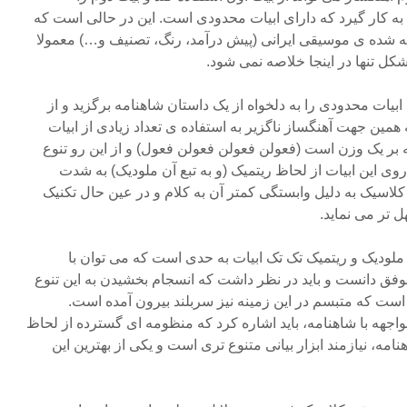
ا به کار گیرد که دارای ابیات محدودی است. این در حالی است که
ه شده ی موسیقی ایرانی (پیش درآمد، رنگ، تصنیف و…) معمولا
شکل تنها در اینجا خلاصه نمی شود.
بیات محدودی را به دلخواه از یک داستان شاهنامه برگزید و از
مین جهت آهنگساز ناگزیر به استفاده ی تعداد زیادی از ابیات
بر یک وزن است (فعولن فعولن فعولن فعول) و از این رو تنوع
وی این ابیات از لحاظ ریتمیک (و به تبع آن ملودیک) به شدت
اسیک به دلیل وابستگی کمتر آن به کلام و در عین حال تکنیک
 تر می نماید.
ملودیک و ریتمیک تک تک ابیات به حدی است که می توان با
 موفق دانست و باید در نظر داشت که انسجام بخشیدن به این تنوع
ست که متبسم در این زمینه نیز سربلند بیرون آمده است.
اجهه با شاهنامه، باید اشاره کرد که منظومه ای گسترده از لحاظ
مه، نیازمند ابزار بیانی متنوع تری است و یکی از بهترین این