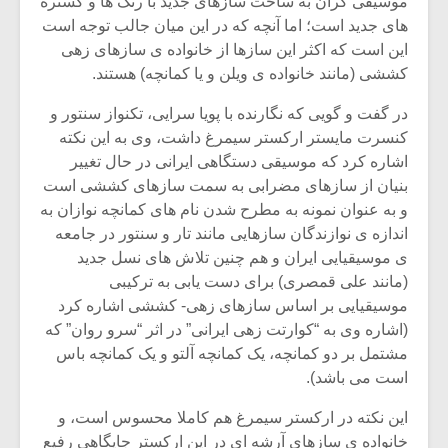
موسیقی گران به ساخت سازهای جدید با رنگ ها و گستره
های جدید است؛ اما آنچه که در این میان جالب توجه است
این است که اکثر این سازها از خانواده ی سازهای زهی
کششی (مانند خانواده ی ویلن و یا کمانچه) هستند.
در گفت و گویی که نگارنده با پویا سرایی، تکنواز سنتور و
کنسرت مایستر ارکستر سیمرغ داشت، وی به این نکته
اشاره کرد که موسیقی دستگاهی ایرانی در حال تغییر
بنیان از سازهای مضرابی به سمت سازهای کششی است
و به عنوان نمونه به مطرح شدن نام های کمانچه نوازان به
اندازه ی نوازندگان سازهایی مانند تار و سنتور در جامعه
ی موسیقیایی ایران و هم چنین تلاش های نسل جدید
(مانند علی قمصری) برای دست یابی به ترکیبی
موسیقیایی بر اساس سازهای زهی- کششی اشاره کرد
(اشاره وی به “کوارتت زهی ایرانی” در اثر “سرو روان” که
مشتمل بر دو کمانچه، یک کمانچه آلتو و یک کمانچه باس
است می باشد).
این نکته در ارکستر سیمرغ هم کاملا محسوس است، و
خانواده ی سازهای آرشه ای در این ارکستر جایگاهی رفیع