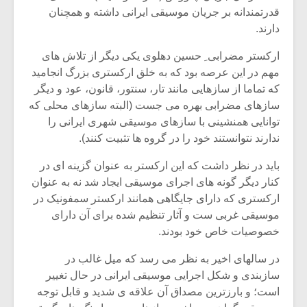
شیش و نیم»
موسیقی فی
قدرتمندانه بر جریان موسیقی ایرانی داشته و همچنان
برگزار می 
دارند.
اگر نمی توانی
سکانسی به 
ارکستر مضرابی ِ حسین دهلوی یکی دیگر از تلاش های
مشهورترین باشی،
موسیقی فیلم 
بدنام ترین باش
مهم در این عرصه بود که به خلق ارکستری بزرگ انجامید
که تماما از سازهایی مانند تار، سنتور، قانون، عود و دیگر
سازهای مضرابی بهره می جست (البته سازهای محلی که
توانایی همنشینی با سازهای موسیقی شهری ایرانی را
ندارند نتوانستند خود را در گروه ها تثبیت کنند).
باید در نظر داشت که این ارکستر به عنوان گزینه ای در
کنار دیگر گونه های اجرای موسیقی ایجاد شد نه به عنوان
ارکستری که دارای جایگاهی همانند ارکستر سمفونیک در
موسیقی غربی ست و آثار تنظیم شده برای آن دارای
خصوصیات خاص خود بودند.
در سالهای اخیر به نظر می رسد که میل غالب در
سازبندی و شکل اجرایی موسیقی ایرانی در حال تغییر
است؛ و بارزترین مصداق آن علاقه ی شدید و قابل توجه