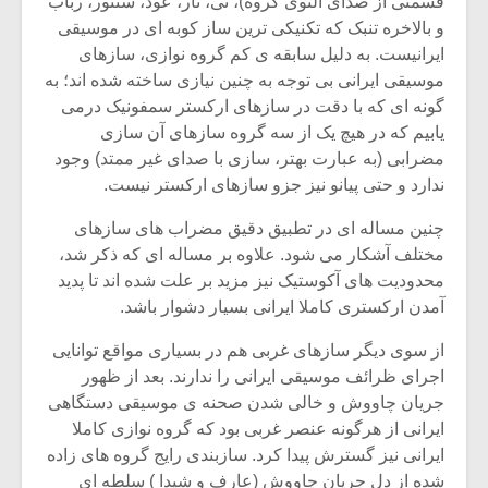
قسمتی از صدای آلتوی گروه)، نی، تار، عود، سنتور، رباب
و بالاخره تنبک که تکنیکی ترین ساز کوبه ای در موسیقی
ایرانیست. به دلیل سابقه ی کم گروه نوازی، سازهای
موسیقی ایرانی بی توجه به چنین نیازی ساخته شده اند؛ به
گونه ای که با دقت در سازهای ارکستر سمفونیک درمی
یابیم که در هیچ یک از سه گروه سازهای آن سازی
مضرابی (به عبارت بهتر، سازی با صدای غیر ممتد) وجود
ندارد و حتی پیانو نیز جزو سازهای ارکستر نیست.
چنین مساله ای در تطبیق دقیق مضراب های سازهای
مختلف آشکار می شود. علاوه بر مساله ای که ذکر شد،
محدودیت های آکوستیک نیز مزید بر علت شده اند تا پدید
آمدن ارکستری کاملا ایرانی بسیار دشوار باشد.
میکلوش روژا
موریس ژار
از سوی دیگر سازهای غربی هم در بسیاری مواقع توانایی
اجرای ظرائف موسیقی ایرانی را ندارند. بعد از ظهور
جریان چاووش و خالی شدن صحنه ی موسیقی دستگاهی
ایرانی از هرگونه عنصر غربی بود که گروه نوازی کاملا
یادداشتی بر موسیقی
دوره آموزش
ایرانی نیز گسترش پیدا کرد. سازبندی رایج گروه های زاده
متن فیلم «متری
موسیقی بر
شده از دل جریان چاووش (عارف و شیدا ) سلطه ای