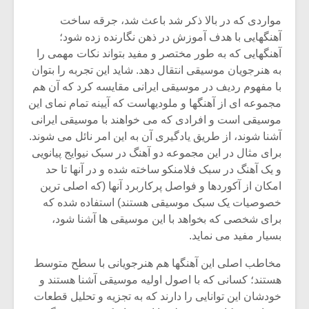
شیش و نیم»
موسیقی فی
برگزار می 
مواردی که در بالا ذکر شد باعث شد، جرقه ساخت
آهنگهایی با هدف آموزش در ذهن نگارنده زده شود؛
اگر نمی توانی
سکانسی به 
آهنگهایی که به طور مختصر و مفید بتواند نکات مهمی را
مشهورترین باشی،
موسیقی فیلم 
به هنرجویان موسیقی انتقال دهد. شاید این تجربه را بتوان
بدنام ترین باش
با مفهوم ردیف در موسیقی ایرانی مقایسه کرد که آن هم
مجموعه ای از آهنگها و ملودیهاست که آیینه تمام نمای این
موسیقی است و افرادی که می خواهند با موسیقی ایرانی
آشنا شوند، از طریق یادگیری آن به این امر نائل می شوند.
برای مثال در این مجموعه دو آهنگ در سبک نیوایج پیانویی
و یک آهنگ در سبک فلامنکو ساخته شده و در آنها تا حد
امکان از آکوردها و فواصل پرکاربرد آنها (که اصلی ترین
خصوصیات یک سبک موسیقی هستند) استفاده شده که
برای شخصی که بخواهد با این موسیقی ها آشنا شود،
بسیار مفید می نماید.
مخاطب اصلی این آهنگها هم هنرجویانی با سطح متوسط
هستند؛ کسانی که با اصول اولیه موسیقی آشنا هستند و
خودشان این توانایی را دارند که به تجزیه و تحلیل قطعات