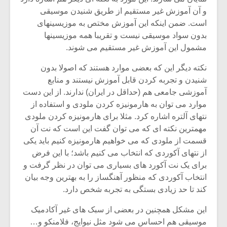
و آن آموزش غیر مستقیم از طریق شنیدن موسیقی
است. ضمن اینکه این آموزش مختص به موزیسینهای
بدون سواد موسیقی نیست و تقریبا همه موزیسینها
مشمول این آموزش غیر مستقیم می شوند.
نکته دیگر این که بعضی موارد هستند که اصولا بدون
شنیدن و تجربه کردن قابل آموزش نیستند و منابع
آموزشی جامعی هم (حداقل در ایران) ندارند. از این دست
موارد می توان به هارمونیزه کردن ملودی و استفاده از
نتهای آلتره اشاره کرد. مثلا برای هارمونیزه کردن ملودی
مهمترین نکته ای که می توان گفت این است که نت آن
قسمت از ملودی که می خواهیم هارمونیزه کنیم باید یکی
از نتهای آکوردی که انتخاب می کنیم باشد؛ با این فرض
میکلوش روژا
موریس ژار
برای یک نت آکورد های بسیاری می توان در نظر گرفت و
انتخاب آکوردی که منظور آهنگساز را به بهترین وجه بیان
کند تا حد زیادی بستگی به تجربه شخص دارد.
یادداشتی بر موسیقی
دوره آموزش
این مشکل همچنین در بعضی از سبک های غیر آکادمیک
متن فیلم «متری
موسیقی بر
موسیقی هم احساس می شود مثل نیوایج، فلامنکو و…