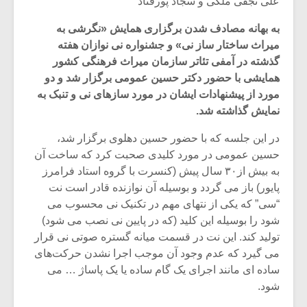
علی نجفی ملکی و سجاد پورقناد
به بهانه مصادف شدن برگزاری همایش «نگرشی به
میراث ساختار ساز نی» و جشنواره نی نوازان هفته
گذشته در آمفی تئاتر سازمان میراث فرهنگی کشور
همایشی با حضور دکتر حسین عمومی برگزار شد و دو
مورد از پیشنهادات ایشان در مورد سازهای نی و تنبک به
نمایش گذاشته شد.
در این جلسه که با حضور حسین دهلوی برگزار شد،
حسین عمومی در مورد کلیدی صحبت کرد که ساخت آن
به بیش از۳۰ سال پیش (کنسرت با گروه استاد فرامرز
پایور) باز می گردد و بوسیله آن نوازنده قادر است نت
“سی” که یکی از نتهای مهم در تکنیک نی محسوب می
میکلوش روژا
موریس ژار
شود را بوسیله این کلید (که در پایین نی نصب می شود)
تولید کند. این نت در قسمت میانه گستره صوتی نی قرار
می گیرد که عدم وجود آن موجب اجرا نشدن حرکت‌های
ساده ای مانند اجرای یک گام ساده یا یک پاساژ … می
یادداشتی بر موسیقی
دوره آموزش
شود.
متن فیلم «متری
موسیقی بر