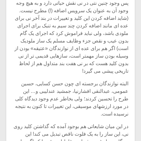
شیش و نیم»
موسیقی فی
پس وجود چنین نتی در نی نقش حیاتی دارد و به هیچ وجه
برگزار می 
وجود آن به عنوان یک سرویس اضافه (!) مطرح نیست.
(شاید اضافه کردن این کلید و تغییرات در بند آخر نی برای
اگر نمی توانی
سکانسی به 
عده ای مانند اضافه کردن چند سیم به تنبک برای اجرای
مشهورترین باشی،
موسیقی فیلم 
بدنام ترین باش
ملودی باشد، ولی نباید فراموش کرد که اجرای یک گام
بدون عیب و نقص جزء وظایف مسلم یک ساز ملودیک
است) اگر هم برای عده ای از نوازندگان «عتیقه» بودن از
وسیله بودن ساز مهمتر است، سازهایی قدیمی تر از نی
بدون کلید هست که بر نی هفت بند متداول هم از لحاظ
تاریخی پیشی می گیرد!
البته نوازندگان برجسته ای چون حسن کسایی، حسین
عمومی، عبدالنقی افشارنیا، جمشید عندلیبی و… این
طرح را تحسین کردند؛ ولی بخاطر عدم وجود دیدگاه کلی
در مورد ارزشهای موسیقی، این تغییرات تا کنون به نتیجه
نرسیده است.
در این میان شایعاتی هم بوجود آمده که گذاشتن کلید روی
نی، این ساز را به یک فلوت ناقص تبدیل می کند! این