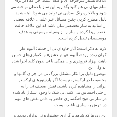
دیدگاه بسیار غیرحرفه ای و غلط است؛ چرا که اگر برای
تمام نتهای نی هم کلید بگذاریم این ساز با دندان نواخته می
شود و بالاخره رنگ صدایی نی تولید می شود! البته شاید
دلیل مطرح کردن چنین مسائل غیر علمی، علاقه بعضی
از اساتید به ساز تخصصی‌شان باشد که این علاقه حالت
تعصب پیدا کرده و ساز را از وسیله موسیقی به هدف
موسیقیدان تبدیل کرده است.
لازم به ذکر است؛ آثار جاودان نی از جمله : آلبوم «از
کران زنده رود»، آلبوم «پیام عشق» و تکنوازی‌های حسن
ناهید، بهزاد فروهری و… همگی با نی بدون کلید اجرا شده
اند ولی این
موضوع دلیل بر انکار مشکل بزرگ نی در اجرای گامها و
مخصوصا در ارکستر، نیست! اگر پارتیتورهای ارکستر
ایرانی را مشاهده کرده باشید، نقش ضعیف نی را به
راحتی احساس می کنید؛ بی شک با وجود اشکال یاد شده
در ساز نی هیچ آهنگسازی حاضر به دادن نقش های مهم
در اثرش به سازی ناقص نیست.
این روزها که شاهد برگزاری جشنواره نی نوازان بودیم و