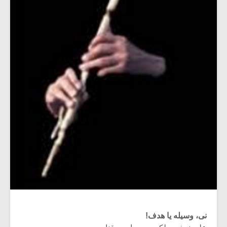
نی، وسیله یا هدف!