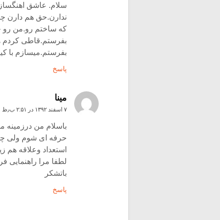
سلام. عاشق اهنگسازی
ندارن.حق هم دارن چو
که ساختم رو.من رو ح
بفرستم.قاطی کردم هم
بفرستم.میسازم با کی
پاسخ
مینا
۷ اسفند ۱۳۹۲ در ۲:۵۱ ب٫ظ
باسلام من درزمینه م
حرفه ای شوم ولی چون
استعداد وعلاقه هم زیا
لطفا مرا راهنمایی فرم
باتشکر
پاسخ