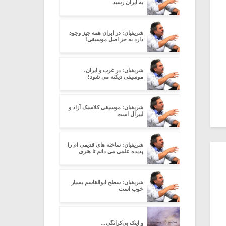
به ایران رسید
شریفیان: در ایران همه چیز وجود
دارد به جز اصل موسیقی!
شریفیان: در غرب و ایران،
موسیقی دیکته می شود!
شریفیان: موسیقی کلاسیک آزاد و
لیبرال است
شریفیان: ساخته های قدیمی ام را
پدیده علمی می دانم تا هنری
شریفیان: سطح ابوالقاسم بسیار
خوب است
و اینک بی‌کرانگی…