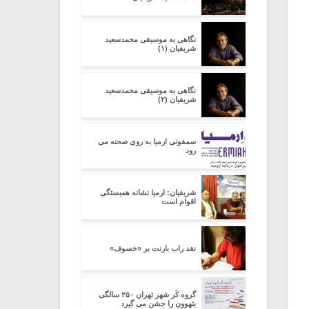
نگاهی به موسیقی محمدسعید
شریفیان (۱)
نگاهی به موسیقی محمدسعید
شریفیان (۲)
سمفونی ارمیا به روی صحنه می
رود
شریفیان: ارمیا نشانه همبستگی
اقوام است
نقد راب بارنت بر «خسوف»
گروه کُر شهر تهران ۲۵۰ سالگی
بتهوون را جشن می گیرد