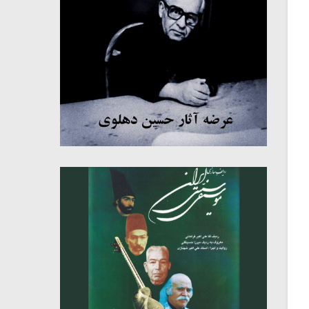
میکلوش روژا
موریس ژار