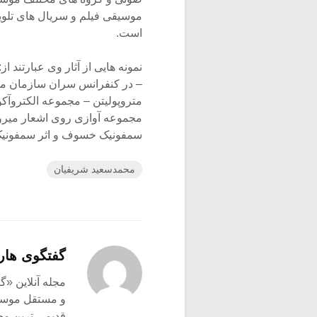
موسیقی فیلم و سریال های تلوی
است.
نمونه هایی از آثار وی عبارتند
متروپولیتن – مجموعه الکتروآک
سمفونیک خسوف و اثر سمفونیک
محمدسعید شریفیان
گفتگوی هار
و مستقل موسیق
قدیمی ترین م