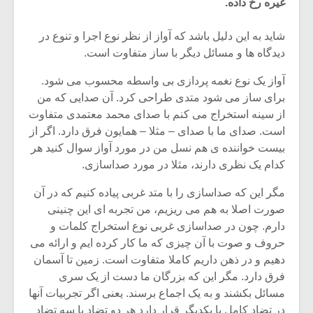
غیره رخ داده.
شاید به این دلیل باشد که آواز از نظر نوع اجرا و تنوع در
دیدگاه ها و مسائل دیگر با ساز متفاوت است.
آواز یک نوع نغمه پردازی بی واسطه محسوب می شود.
برای ساز می شود متدی طراحی کرد. آن صدایی که من
از سینه استخراج می کنم با صدای محمد معتمدی متفاوت
است. صدای ما با صدای – مثلا – همایون فرق دارد. اگر از
بیست خواننده ی هم نسل من در مورد آواز سوال کنید هر
کدام یک نظری دارند، مثلا در مورد صداسازی.
مگر این که صداسازی را با متد غربی پیاده کنیم که در آن
صورت اصلا به هم می ریزیم، من تجربه ای این چنینی
میکلوش روژا
موریس ژار
دارم. چون در صداسازی غربی نوع استخراج کلمات و
حروف و صوت با آن چیزی که ما کار کرده ایم و ارائه می
دهیم و در ذهن داریم کاملا متفاوت است. زمین تا آسمان
فرق دارد. مگر این که بزرگان ما دست از یک سری
یادداشتی بر موسیقی
دوره آموزش
مسائل بکشند و به یک اجماع برسند. یعنی اگر تجربیات آنها
متن فیلم «متری
موسیقی بر
در تضاد کامل با یکدیگر قرار دارد هر دو تضاد یا سه تضاد