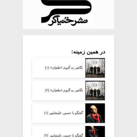
در همین زمینه:
نگاهی به آلبوم «طغیان» (۱)
نگاهی به آلبوم «طغیان» (۲)
گفتگو با حسین علیشاپور (۱)
گفتگو با حسین علیشاپور (۲)