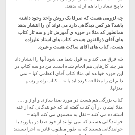
شیش و نیم»
موسیقی فی
یا پنج تضاد را با هم ارائه بدهند.
برگزار می 
چه لزومی هست که صرفا یک روش واحد وجود داشته
اگر نمی توانی
سکانسی به 
مشهورترین باشی،
موسیقی فیلم 
باشد؟ هر کس دیدگاهی دارد می تواند آن را انتشار بدهد
بدنام ترین باش
همانطور که مثلا در حوزه ی آموزش تار و سه تار کتاب
های آقای ذوالفنون هست، کتاب های استاد علیزاده
هست، کتاب های آقای ساکت هست و غیره.
بله فرق می کند و به قول شما می شود آنها را انتشار داد
هر چند کارهایی هم انجام شده است. من دو سه کتاب در
این حوزه خوانده ام. مثلا کتاب آقای اعظمی کیا – نمی
دانم آن را مطالعه کرده اید یا نه – کتاب راه و رسم
منزلها.
کتاب بزرگی هم هست در مورد صدا سازی و آواز و ….
مثلا ایشان در آن کتاب گفته اند که خوانندگانی که از غنه
استفاده می کنند – نقل به مضمون می کنم البته –
خوانندگانی هستند که نمی توانند از خود صدا در بیاورند یا
خوانندگانی هستند که به طور مطلوب قادر به اجرا نیستند.