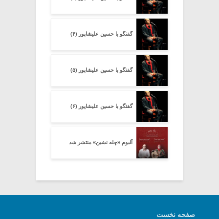
گفتگو با حسین علیشاپور (۴)
گفتگو با حسین علیشاپور (۵)
گفتگو با حسین علیشاپور (۶)
آلبوم «چله نشین» منتشر شد
صفحه نخست