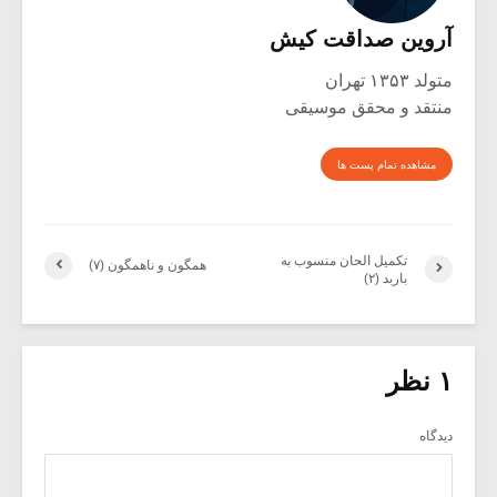
آروین صداقت کیش
متولد ۱۳۵۳ تهران
منتقد و محقق موسیقی
مشاهده تمام پست ها
تکمیل الحان منسوب به
همگون و ناهمگون (۷)
باربد (۲)
۱ نظر
دیدگاه