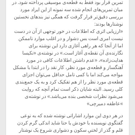
شیش و نیم»
موسیقی فی
تمرین قرار بود فقط به قطعه‌ی موسیقی پرداخته شود. در
برگزار می 
میان تمرین‌های انجام شده سه نمونه از این ایراد مورد
بررسی دقیق‌تر قرار گرفت که همگی نیز بندهای نخستین
اگر نمی توانی
سکانسی به 
نوشتارها بودند:
مشهورترین باشی،
موسیقی فیلم 
بدنام ترین باش
«ارزیابی اثری که اطلاعات در خور توجهی از آن در دست
نیست امری است بس دشوار و در اغلب موارد ناممکن
اما از آنجا که هر راهی آغازی دارد این نوشته برای
نگارنده‌ی آن نقطه‌ی آغاز است.» در نوشته‌ی «نکیسا
هدایت‌زاده»، «عدم داشتن اطلاعات کافی در مورد
آهنگساز و قطعه‌ی مورد نظر، کار نقد را در ابتدا با مشکل
مواجه می‌کند اما با کمی تامل حداقل می‌توان اجزای
قطعه‌ی مورد نظر را از هم تفکیک کرد و به یک جمع‌بندی
کلی رسید. البته شایان ذکر است تمام آنچه که روایت
می‌شود نظرات شخصی بنده می‌باشد.» در نوشته‌ی
‌»عاطفه دمیرچی»
در هر دوی این موارد اشاراتی نوشته شده که به نوعی
گفتگوی نویسنده با خودش یا حتا شاید اندکی گرم کردن
قلم و گذر از لختیِ سکون و دشواری شروع یک نوشتار