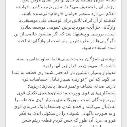
ارزش آن را تضعیف می‌کند؛ به این ترتیب که به خواننده
اعلام می‌دارد منتظر خواندن «اوهام» نویسنده باشد.
گذشته از آن ایراد، تلاش برای توصیف فنی موسیقی با
واژگانی جز آنچه مورد پذیرش عمومی موسیقی‌دانان
است، بررسی و پیشنهاد شد که اگر مقصود خاصی از این
دگرگونی‌ها در نظر نداریم بهتر است از واژگان شناخته
شده استفاده شود.
نوشته‌ی «مژگان محمدحسینی» اما، تفاوت‌هایی با بقیه
داشت که می‌توان در فراز زیر آنها را دید:
«دونواز بسیار دلنشین تار که حس شنیداری قطعه به شما
می‌گوید که این ۲ نوازنده بسیار تبادل احساسات قوی
دارند. صدای شفاف و تمیز نت‌ها؛ پاساژها؛ ریزها؛
پنجه‌کاری‌های قوی و پرحجم؛ نشان‌دهنده‌ی تکنیک قوی
این نوازندگان است. موزیکالیته‌ی بسیار قوی مخاطب را
به دنبال می‌کشد و قطع شدن جمله‌ها با یک ضربه‌ی قوی
و به صورت ناگهانی شنونده را در سکوتی اندک به فکر
فرو می‌برد. آن طور که حس کردم قطعه ریتم شش
ضربی را دنبال می‌کند.»