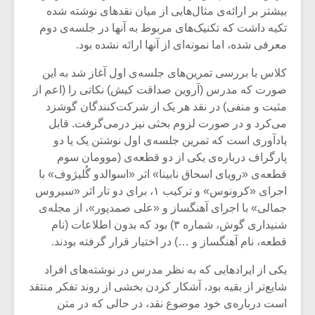
بیشتر بر ارائه‌ی مثال‌هایی از میان نقدهای نوشته شده‌
تکیه داشت که تکنیک‌های مربوط به آنها در جلسه‌ی دوم
معرفی شده، اما نمونه‌ای از آنها ارائه نشده بود.
کلاس با بررسی تمرین‌های جلسه‌ی اول آغاز شد به این
صورت که مدرس (آروین صداقت کیش) نکاتی را (اعم از
مثبت و منفی) در نقد هر یک از شرکت‌کنندگان گوشزد
می‌کرد و در صورت لزوم بحثی نیز درمی‌گرفت. قابل
یاد‌آوری است که تمرین جلسه‌ی اول نوشتن یک یا دو
پارگراف درباره‌ی یکی از دو قطعه‌ی (موومان سوم
قطعه‌ی «رویای اسحاق نابینا» اثر «اسوالدو گُلیژوف» با
اجرای «کرونوس» و ترکیب ۱، برای دو تار اثر «سیروس
جمالی» با اجرای آهنگساز و «علی صمدپور»، از مجله‌ی
میکلوش روژا
موریس ژار
شنیداری گوش، شماره ۳) بود که بدون اطلاعات (نام
قطعه، نام آهنگساز و …) در اختیار قرار گرفته بودند.
یکی از ایرادهایی که به نظر مدرس در نوشته‌های افراد
شایع‌تر از بقیه بود، آشکار کردن بخشی از روند تفکر منتقد
یادداشتی بر موسیقی
دوره آموزش
متن فیلم «متری
موسیقی بر
است درباره‌ی خود موضوع نقد، در حالی که در متن