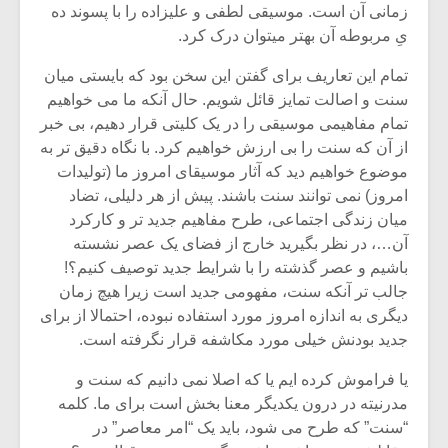
شیش و نیم»
موسیقی فی
زمانی آن است. موسیقی لطفی و علیزاده را با پسوند ده
برگزار می 
یِ مربوطه آن بهتر میتوان درک کرد.
اگر نمی توانی
سکانسی به 
تمام این تعاریف برای گفتن این سخن بود که بایستی میان
مشهورترین باشی،
موسیقی فیلم 
سنت و اصالت تمایز قائل شویم. حال آنکه ما می خواهیم
بدنام ترین باش
تمام مفاهیمی موسیقی را در یک کلیتی قرار دهیم، بی خبر
از آن که سنت را بی ارزش خواهیم کرد. با نگاه دقیق تر به
موضوع خواهیم دید که آثار موسیقای امروز ما (تولیدات
امروز) نمی توانند سنت باشند. پیش از هر دلیلی، تضاد
میان زندگی اجتماعی، طرح مفاهیم جدید تر و کارکرد
آن…، در نظر بگیرید خارج از فضای یک عصر نشسته
باشیم و عصر گذشته را با شرایط جدید توصیف کنیم؟!
جالب تر آنکه سنت، مفهومی جدید است زیرا هیچ زمان
دیگری به اندازه امروز مورد استفاده نبوده، احتمالا از برای
جدید بودنش خیلی مورد مکاشفه قرار نگرفته است.
یا فراموش کرده ایم یا که اصلا نمی دانیم که سنت و
مدرنیته در درون یکدیگر معنا بخش است برای ما. کلمه
“سنت” که طرح می شود، باید یک “امر معاصر” در