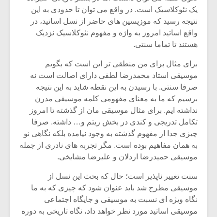
یک نئوکلاسیک است. در واقع می توان تا حدودی به این
نتیجه رسید که موزیسین های حاضر از نسل اساتید، در
واقع اساتید امروز به واژه و مفهوم نئوکلاسیک نزدیک
هستند تا تماما سنتی.
برای مثال برای من منطقی تر این است که بگویم
موسیقی استاد محمدرضا لطفی دارای اصالت است نه
صرفا سنتی. با رسیدن به این نقطه شاید به این نتیجه
برسیم که ما به معنای مفهومی کلمه موسیقی مدرن
نداشته ایم. برای مثال موسیقی مان از گذشته تا امروز
تکامل تدریجی و کندی در بخش ریتم و… داشته. صرفا
چیزی جدا از مفهوم گذشته به وجود نیامده بلکه نگاهی نو
به همان مفاهیم بوده است. مگر تجربه های نادری از جمله
میکلوش روژا
موریس ژار
موسیقی حمیدرضا اردلان و علیرضا مشایخی.
سنت تغییر ناپذیر است؛ حال که بحث این نسل از
موسیقی مطرح شد باید عنوان شود که چیزی که به ما
یادداشتی بر موسیقی
دوره آموزش
نگاه ویژه ای نسبت به موسیقی و جایگاه اجتماعی
متن فیلم «متری
موسیقی بر
موسیقی اساتید مورد نظر خواهد داد، نگاه تاریخی به دوره