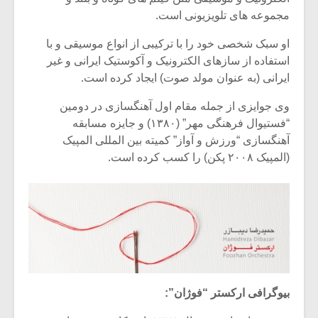
مجموعه های تلویزیونی است.
او سبک شخصی خود را با ترکیبی از انواع موسیقی و با
استفاده از سازهای الکترونیک و آکوستیک ایرانی و غیر
ایرانی (به عنوان مولد صوت) ایجاد کرده است.
وی جوایزی از جمله مقام اول آهنگسازی در دومین
“فستیوال فرهنگی مهر” (۱۳۸۰) و جایزه مسابقه
آهنگسازی “ورزش و آواز” کمیته بین المللی المپیک
(المپیک ۲۰۰۸ پکن) را کسب کرده است.
میکلوش روژا
موریس ژار
یادداشتی بر موسیقی
دوره آموزش
بیوگرافی ارکستر “فوژان”:
متن فیلم «متری
موسیقی بر