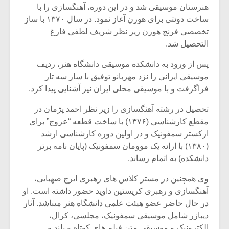
هنرستان موسیقی شد و در این دوره، آهنگسازی را با
ساخت دوئتی برای هورن آغاز نمود. در سال ۱۳۷۰ با ساز
تخصصی فرنچ هورن زیر نظر شریف لطفی فارغ
التحصیل شد.
پس از ورود به دانشکده موسیقی دانشگاه هنر، ردیف
موسیقی ایرانی را نزد مهربانو توفیق با ساز سه تار
فراگرفت و با موسیقی محلی ایران نیز آشنایی پیدا کرد.
تحصیل در رشته آهنگسازی را زیر نظر احمد پژمان در
مقطع کارشناسی (۱۳۷۶) با ساخت قطعه “عروج” برای
ارکستر سمفونیک و در اولین دوره کارشناسی ارشد
(۱۳۸۰) با ارائه یک موومان سمفونیک (پایان نامه برتر
دانشکده) به اتمام رساند.
وی همچنین در مستر کلاس های رهبری ایرج صهبایی،
آهنگسازی و رهبری کریستین داوید حضور داشته است. او
در حال حاضر عضو هیئت علمی دانشگاه هنر میباشد. آثار
دیبازر شامل موسیقی سمفونیک، مجلسی، کرال،
الکترونیک و موسیقی متن فیلم های کوتاه و بلند و