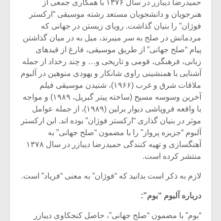
شیش و نیم»
موسیقی فی
حمیدرضا دیبازر در سال ۱۳۷۶ با همکاری جمعی از
برگزار می 
هنرجویان و دانشجویان مستعد رشته موسیقی “ارکستر
فوژان” را بنیان گذاشت. رویای زیستن در جهانی که
اگر نمی توانی
سکانسی به 
مردمانش در صلح به سر میبرند، میل به در میان گذاشتن
مشهورترین باشی،
موسیقی فیلم 
پیام “صلح جهانی” از طریق موسیقی، فارغ از قیدهای
بدنام ترین باش
زبانی، فرهنگی، قومی و تاریخی و… و چند رخداد از جمله
آشنایی با همنشینی راوی شانکار و یهودی منوهین در آلبوم
ملاقات شرق و غرب (۱۹۶۶)، شنیدن موسیقی فیلم
آخرین وسوسه مسیح (ساخته پیتر گبریل، ۱۹۸۹) و مواجه
با واقعه فروپاشی دیوار برلین (۱۹۸۹)، از جمله عوامل
موثر در بنیان گذاری “ارکستر فوژان” بوده اند. این ارکستر
آلبوم “جزیره پرواز” را با مضمون “صلح جهانی” به
آهنگسازی و تهیه کنندگی حمیدرضا دیبازر در سال ۱۳۷۸
منتشر کرده است.
لازم به ذکر است بدانید که “فوژان” به معنی “فریاد” است.
درباره آلبوم “بوم”:
“بوم” با مضمون “صلح جهانی”، حاصل کنجکاوی دیبازر