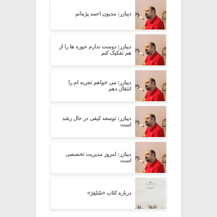
دیبازر: مدیون احمد پژمانم
دیبازر: دوست ندارم حوزه ها را از
هم تفکیک کنم
دیبازر: می خواهم تجربه ام را
انتقال دهم
دیبازر: توسعه کیفی در حال رشد
است
دیبازر: امروز مدیریت تخصصی
است
درباره کتاب «سُلفِژ»