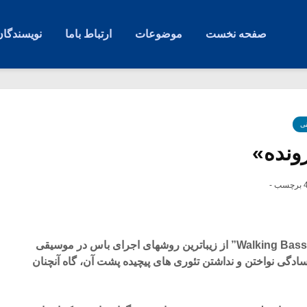
صفحه نخست
موضوعات
ارتباط باما
نویسندگان
ی
ونده»
رچسب -
باس رونده (در حال حرکت) یا “Walking Bass” از زیباترین روشهای اجرای باس در موسیقی
 با وجود سادگی نواختن و نداشتن تئوری های پیچیده پشت آن، گاه آنچنان