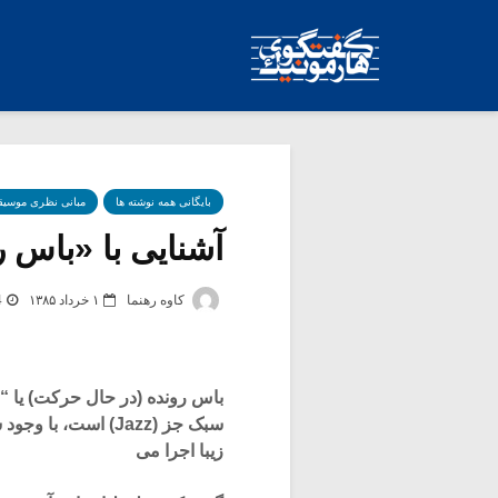
بایگانی همه نوشته ها
مبانی نظری موسیق
آشنایی با «باس ر
کاوه رهنما
۱ خرداد ۱۳۸۵
4 ب
سبک جز (Jazz) است،
زیبا اجرا می