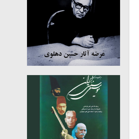
میکلوش روژا
موریس ژار