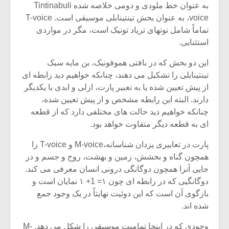
شیش و نیم»
موسیقی فی
به عنوان خط ملودی و دومی خلاصه شده Tintinabuli
برگزار می 
voice، به عنوان بخش تینتینابلی موسیقی است. T-voice
تماماً شامل نوتهای تریاد تونیک است، مگر در مواردی
اگر نمی توانی
سکانسی به 
استثنایی.
مشهورترین باشی،
موسیقی فیلم 
بدنام ترین باش
این دو بخش که در بافتی هموفونیک، بن مایه سبک
تینتینابلی را تشکیل می دهند، چنانکه خواهیم دید رابطه ای
از پیش تعیین شده یا به تعبیر پارت، ازلی و ابدی با یکدیگر
دارند. البته این رابطه مشخص و از پیش تعیین شده،
چنانکه خواهیم دید حالت های مختلفی دارد که از قطعه
ای به قطعه دیگر متفاوت خواهد بود.
پارت در تعابیری یزدان شناسانه،M-voice و T-voice را
همچون گناه و بخشش، زمین و بهشت، روح و جسم و در
جایی آنرا همچون دوگانگی درونی انسان معرفی می کند.
دوگانگیی که در رابطه ای چون ۱= 1+ ۱ نمایان است و
بازگوی آن است که این دوئیت نهایتاً در یک وجود جمع
شده اند.
وجودی که در اینجا تمامیت موسیقی را شکل می دهد. M-