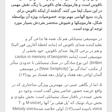
ناقوس است و هارمونیک های ناقوس یا زنگ، نقش مهمی
در این سبک ایفا می کنند. گذشته از اینکه ناقوس برای
پارت منبع الهامی مهم بوده، خصوصیات ویژه آن بواسطه
شکل، هارمونیکها و شیوش منحصر بفردش بسیار مورد
توجه او بوده است.
در موسیقی تینتینابلی هم تک نغمه ها تداعی گر و
تقلیدکننده صدای ناقوس اند (مانند لحظۀ آغازین فور الینا)
و هم در برخی کارها، صدای ناقوس، خود بخشی از
موسیقی است (مانند cantus in memory of benjamin
britten). این نوع سادگی در سبک تینتینابلی تا حدودی متأثر
از مکتب “سادگی نو” (New Simplicity) در موسیقی
آلمان اواخر دهه هفتاد و اوایل دهه هشتاد نیز بود(۱۳).
میکلوش روژا
موریس ژار
۵. اما از نگاهی عینی تر، مهمترین ویژگی ساختاری که در
واقع عرصه حضور عناصر پیش گفت است، وجود دو
بخش عمده در بافتار سبک تینتینابلی است: بخش ملودی و
بخش تریاد تونیک که “پل هیلی یر” آنها راM-voice و T-
یادداشتی بر موسیقی
دوره آموزش
متن فیلم «متری
موسیقی بر
voice نامیده است(۱۴). اولی خلاصه شدهMelody voice