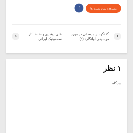
مشاهده تمام پست ها
گفتگو با پندرسکی در مورد
علی رهبری و ضبط آثار
موسیقی آوانگارد (۱)
سمفونیک ایرانی
۱ نظر
دیدگاه