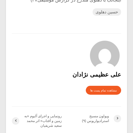
حسین دهلوی
علی عظیمی نژادان
مشاهده تمام پست ها
ویولون مسیح
رونمایی و اجرای آلبوم «به
استرادیواریوس (۹)
زمین و آفتاب» اثر محمد
سعید شریفیان