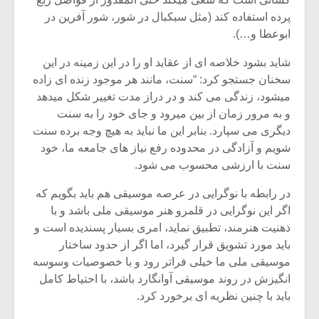
شیش و نیم»
موسیقی فی
برگزار می 
پرده استفاده کند (مثل سبکبال در شور، شور آفرین در
ابوعطا و…).
اگر نمی توانی
سکانسی به 
مشهورترین باشی،
موسیقی فیلم 
شاید بشود خلاصه ای از عقاید او را در این زمینه در این
بدنام ترین باش
سخنان جستجو کرد: “سنت، مانند هر موجود زنده ای زاده
میشود، زندگی می کند و در دراز مدت تغییر شکل میدهد
و به مرور زمان از بین میرود و جای خود را به سنت
دیگری می سپارد. بنابر این ما نباید به هیچ وجه برده سنت
شویم و آزادگی در محدوده رفع نیاز های جامعه ما، خود
سنت با ارزشی محسوب می شود.
در رابطه با نوگرایی در عرصه موسیقی هم باید بگویم که
اگر این نوگرایی در قلمرو هنر موسیقی ملی باشد و با
ذهنیت هنرمند، تطبیق نماید، امری بسیار پسندیده است و
باید مورد تشویق قرار گیرد، اما اگر از حدود ساختار
موسیقی ملی ما خیلی فراتر رود و با خصوصیات وسوسه
انگیزش در روند موسیقی آوانگارد باشد، با احتیاط کامل
باید با چنین نظریه ای برخورد کرد.