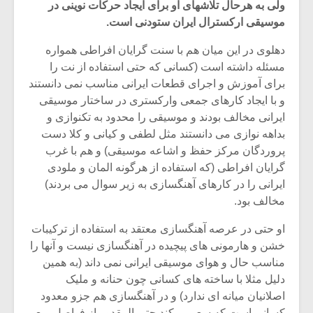
ولی به هرحال تلاشهای او برای ایجاد حرکات نوینی در
موسیقی ارکسترال ایران ستودنی است.
دهلوی در این میان هم با سنت گرایان افراطی همواره
مسئله داشته است (کسانی که حتی استفاده از نت را
برای آموزش و اجرای قطعات ایرانی مناسب نمی دانستند
و با ایجاد کارهای جمعی وارکستری در ساختار موسیقی
ایرانی مخالف بودند و موسیقی را محدود به تکنوازی و
بداهه نوازی می دانستند مثل لطفی و کیانی و کلا دست
پروردگان مرکز حفظ و اشاعه موسیقی) و هم با غرب
گرایان افراطی (که استفاده از هرگونه المان و ملودی
ایرانی را در کارهای آهنگسازی به زیر سوال می بردند)
مخالف بود.
میکلوش روژا
موریس ژار
او حتی در عرصه آهنگسازی معتقد به استفاده از ترکیبات
خشن و هارمونی های پیچیده در آهنگسازی نیست و آنها را
مناسب حال و هوای موسیقی ایرانی نمی داند (به همین
دلیل مثلا با ساخته های کسانی چون حنانه و ملیک
یادداشتی بر موسیقی
دوره آموزش
اصلانیان میانه ای ندارد) و در آهنگسازی هم جزو معدود
متن فیلم «متری
موسیقی بر
کسانی است که سعی میکند حتی المقدور از فواصل ربع