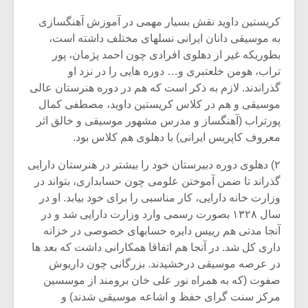
شیش و نیم»
موسیقی فی
برگزار می 
کریستین داوید نقش بسیار مهمی در آموزش آهنگسازی
به موسیقی دانان ایرانی نسلهای مختلف داشته است،
اگر نمی توانی
سکانسی به 
بطوریکه غیر از دهلوی افرادی چون احمد پژمان، پور
مشهورترین باشی،
موسیقی فیلم 
بدنام ترین باش
تراب، هومن خلعتبری و… دوره هایی را در نزد او
گذراندند. لازم به ذکر است که هم در دوره هنرستان عالی
موسیقی و هم در کلاس کریستین داوید، مصطفی کمال
پورتراب (آهنگساز و مدرس مشهور موسیقی و خالق اثر
معروف کاپریس ایرانی) با دهلوی هم کلاس بود.
۲) دهلوی دوره دبیرستان خود را بیشتر در هنرستان دارایی
گذراند تا ضمن آموختن علومی چون حسابداری، بتواند در
وزارت خانه دارایی، کار مناسبی را برای خود بیابد. او در
سال ۱۳۲۸ بصورت رسمی وارد وزارت دارایی شد و در
آنجا مدتی هم رییس دایره حسابهای خصوصی در خزانه
داری کل شد. در آنجا هم اتفاقا همکارانی داشت که بعد ها
در عرصه موسیقی درخشیدند. بزرگانی چون داریوش
صفوت (که به همراه نور علی خان برومند از موسسین
مرکز سنت گرای حفظ و اشاعه موسیقی شدند) و