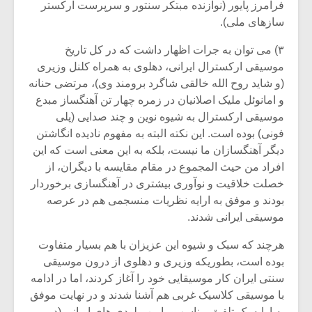
فرامرز پایور (نوازنده مبتکر سنتور و سرپرست ارکستر
سازهای ملی).
۳) می توان به جرات اظهار داشت که در کل تاریخ
موسیقی ارکسترال ایرانی، دهلوی به همراه کلنل وزیری
(و شاید روح الله خالقی شاگرد برومند وی)، مرتضی حنانه
و امانوئل ملیک اصلانیان در زمره چهار تن آهنگساز مبدع
موسیقی ارکسترال به شیوه نوین و چند صدایی (پلی
فونی) بوده است. این نکته البته به مفهوم نادیده انگاشتن
دیگر آهنگسازان ما نیست، بلکه به این معنی است که این
افراد من حیث المجموع در مقام مقایسه با دیگران، از
خصلت خلاقیت و نوآوری بیشتری در آهنگسازی برخوردار
بودند و موفق به ارایه نظریات منسجمی هم در عرصه
موسیقی ایرانی شدند.
هرچند که سبک و شیوه این عزیزان با هم بسیار متفاوت
بوده است، بطوریکه وزیری و دهلوی از درون موسیقی
سنتی ایران کار موسیقایی خود را آغاز کردند، اما در ادامه
با موسیقی کلاسیک غربی هم آشنا شدند و در نهایت موفق
به ارایه یک تلفیق مناسب مابین ملودی های ایرانی (در