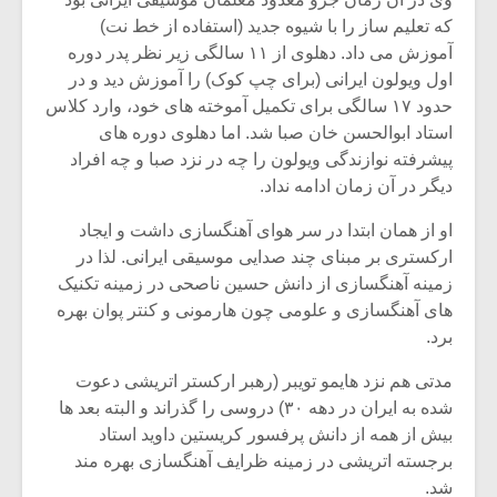
که تعلیم ساز را با شیوه جدید (استفاده از خط نت)
آموزش می داد. دهلوی از ۱۱ سالگی زیر نظر پدر دوره
اول ویولون ایرانی (برای چپ کوک) را آموزش دید و در
حدود ۱۷ سالگی برای تکمیل آموخته های خود، وارد کلاس
استاد ابوالحسن خان صبا شد. اما دهلوی دوره های
پیشرفته نوازندگی ویولون را چه در نزد صبا و چه افراد
دیگر در آن زمان ادامه نداد.
او از همان ابتدا در سر هوای آهنگسازی داشت و ایجاد
ارکستری بر مبنای چند صدایی موسیقی ایرانی. لذا در
زمینه آهنگسازی از دانش حسین ناصحی در زمینه تکنیک
های آهنگسازی و علومی چون هارمونی و کنتر پوان بهره
برد.
میکلوش روژا
موریس ژار
مدتی هم نزد هایمو تویبر (رهبر ارکستر اتریشی دعوت
شده به ایران در دهه ۳۰) دروسی را گذراند و البته بعد ها
بیش از همه از دانش پرفسور کریستین داوید استاد
یادداشتی بر موسیقی
دوره آموزش
برجسته اتریشی در زمینه ظرایف آهنگسازی بهره مند
متن فیلم «متری
موسیقی بر
شد.